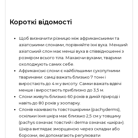
Короткі відомості
Щоб визначити різницю між африканськими та
азіатськими слонами, порівняйте їхні вуха. Менший
азіатський слон має менші вуха в співвідношенні з
розміром всього тіла. Махаючи вухами, тварини
охолоджують самих себе.
Африканські слони є найбільшими сухопутними
тваринами: самці важать близько 7 тонн і
виростають до 4 м у висоту. Самки важать вдвічі
менше і виростають приблизно до 3,5 м.
Слони живуть близько 60 років в дикій природі і
навіть до 80 років у зоопарку.
Слонів називають товстошкірими (pachyderms),
оскільки їхня шкіра має близько 2,5 см у товщину
(pachys означає товстий і derma означає «шкіра»).
Шкіра виглядає зморщеною через складки або
борозни, які допомагають регулювати