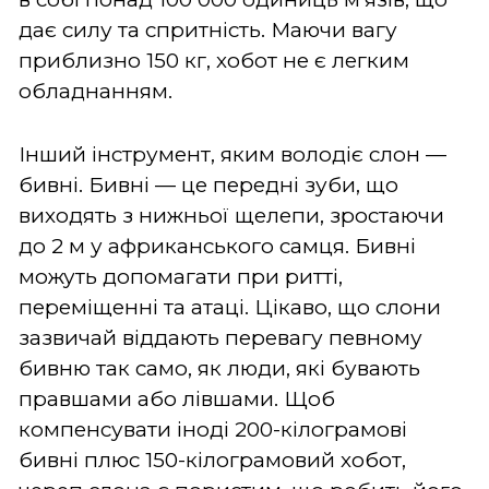
дає силу та спритність. Маючи вагу
приблизно 150 кг, хобот не є легким
обладнанням.
Інший інструмент, яким володіє слон —
бивні. Бивні — це передні зуби, що
виходять з нижньої щелепи, зростаючи
до 2 м у африканського самця. Бивні
можуть допомагати при ритті,
переміщенні та атаці. Цікаво, що слони
зазвичай віддають перевагу певному
бивню так само, як люди, які бувають
правшами або лівшами. Щоб
компенсувати іноді 200-кілограмові
бивні плюс 150-кілограмовий хобот,