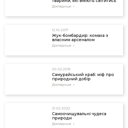
тварини, які вміють світитись
Докладніше
12.10.2017
Жук-бомбардир: комаха з
власним арсеналом
Докладніше
20.02.2019
Самурайський краб: міф про
природний добір
Докладніше
21.02.2022
Самоочищувальні чудеса
природи
Докладніше