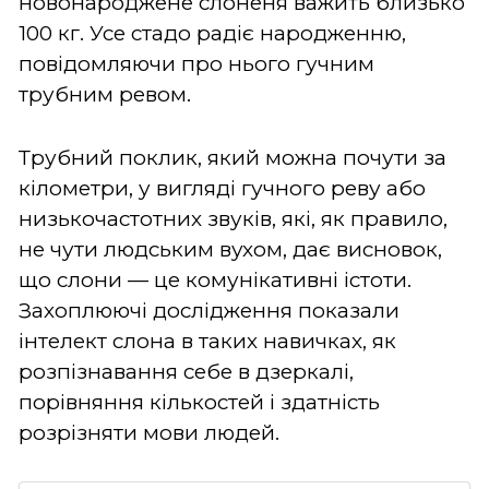
новонароджене слоненя важить близько
100 кг. Усе стадо радіє народженню,
повідомляючи про нього гучним
трубним ревом.
Трубний поклик, який можна почути за
кілометри, у вигляді гучного реву або
низькочастотних звуків, які, як правило,
не чути людським вухом, дає висновок,
що слони — це комунікативні істоти.
Захоплюючі дослідження показали
інтелект слона в таких навичках, як
розпізнавання себе в дзеркалі,
порівняння кількостей і здатність
розрізняти мови людей.