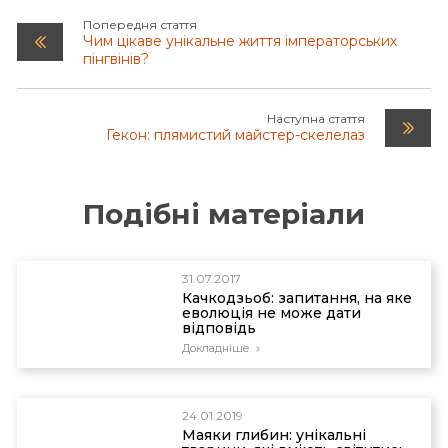
Попередня стаття
Чим цікаве унікальне життя імператорських
пінгвінів?
Наступна стаття
Гекон: плямистий майстер-скелелаз
Подібні матеріали
31.07.2017
Качкодзьоб: запитання, на яке
еволюція не може дати
відповідь
Докладніше
24.01.2019
Маяки глибин: унікальні