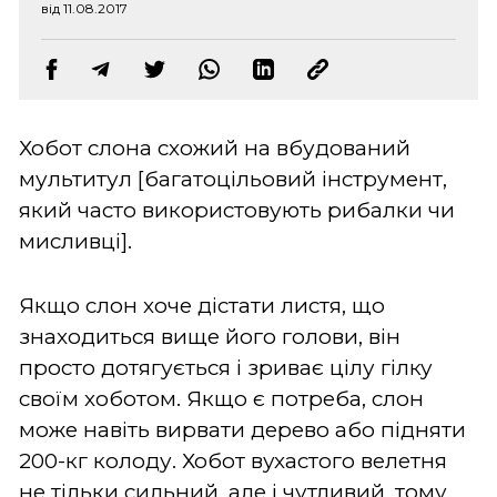
від 11.08.2017
Хобот слона схожий на вбудований
мультитул [багатоцільовий інструмент,
який часто використовують рибалки чи
мисливці].
Якщо слон хоче дістати листя, що
знаходиться вище його голови, він
просто дотягується і зриває цілу гілку
своїм хоботом. Якщо є потреба, слон
може навіть вирвати дерево або підняти
200-кг колоду. Хобот вухастого велетня
не тільки сильний, але і чутливий, тому