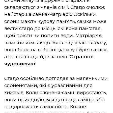
Слони живуть в дружніх стадах, які
складаються з членів сім'ї. Стадо очолює
найстарша самка-матріарх. Оскільки
слони мають чудову пам'ять, самка може
вести стадо до місць, які вона пам'ятає,
щоб поїсти чи попити води. Матріарх є
захисником. Якщо вона відчуває загрозу,
вона бере на себе ініціативу і йде в атаку,
а решта стада йде за нею.
Страшне
чудовисько!
Стадо особливо доглядає за маленькими
слоненятами, які є уразливими для
хижаків. Коли слоненя-самці виростають,
вони приєднуються до стада самців або
подорожують самостійно. Кожне