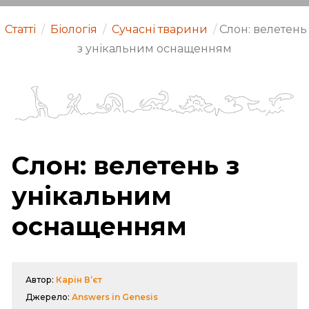
Статті
/
Біологія
/
Сучасні тварини
/
Слон: велетень
з унікальним оснащенням
Слон: велетень з
унікальним
оснащенням
Автор:
Карін В’єт
Джерело:
Answers in Genesis