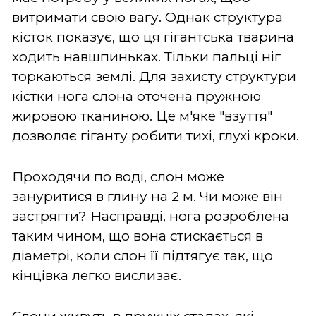
витримати свою вагу. Однак структура
кісток показує, що ця гігантська тварина
ходить навшпиньках. Тільки пальці ніг
торкаються землі. Для захисту структури
кістки нога слона оточена пружною
жировою тканиною. Це м'яке "взуття"
дозволяє гіганту робити тихі, глухі кроки.
Проходячи по воді, слон може
зануритися в глину на 2 м. Чи може він
застрягти? Насправді, нога розроблена
таким чином, що вона стискається в
діаметрі, коли слон її підтягує так, що
кінцівка легко вислизає.