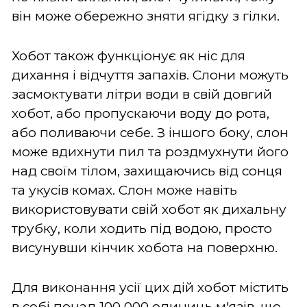
він може обережно зняти ягідку з гілки.
Хобот також функціонує як ніс для
дихання і відчуття запахів. Слони можуть
засмоктувати літри води в свій довгий
хобот, або пропускаючи воду до рота,
або поливаючи себе. З іншого боку, слон
може вдихнути пил та роздмухнути його
над своїм тілом, захищаючись від сонця
та укусів комах. Слон може навіть
використовувати свій хобот як дихальну
трубку, коли ходить під водою, просто
висунувши кінчик хобота на поверхню.
Для виконання усії цих дій хобот містить
в собі понад 100 000 одиниць м'язів, що