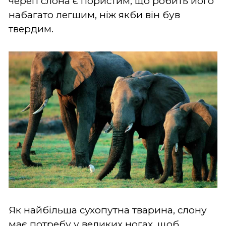
череп слона є пористим, що робить його
набагато легшим, ніж якби він був
твердим.
Як найбільша сухопутна тварина, слону
має потребу у великих ногах, щоб