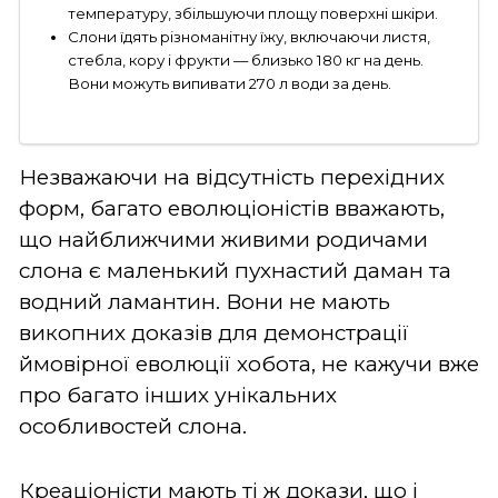
температуру, збільшуючи площу поверхні шкіри.
Слони їдять різноманітну їжу, включаючи листя,
стебла, кору і фрукти — близько 180 кг на день.
Вони можуть випивати 270 л води за день.
Незважаючи на відсутність перехідних
форм, багато еволюціоністів вважають,
що найближчими живими родичами
слона є маленький пухнастий даман та
водний ламантин. Вони не мають
викопних доказів для демонстрації
ймовірної еволюції хобота, не кажучи вже
про багато інших унікальних
особливостей слона.
Креаціоністи мають ті ж докази, що і