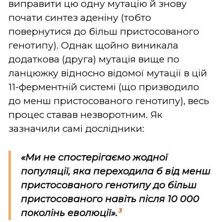
виправити цю одну мутацію й знову
почати синтез аденіну (тобто
повернутися до більш пристосованого
генотипу). Однак щойно виникала
додаткова (друга) мутація вище по
ланцюжку відносно відомої мутації в цій
11-ферментній системі (що призводило
до менш пристосованого генотипу), весь
процес ставав незворотним. Як
зазначили самі дослідники:
«Ми не спостерігаємо жодної
популяції, яка переходила б від менш
пристосованого генотипу до більш
пристосованого навіть після 10 000
3
поколінь еволюції».