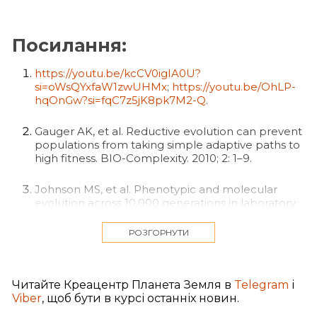
Посилання:
https://youtu.be/kcCV0igIA0U?
si=oWsQYxfaW1zwUHMx
;
https://youtu.be/OhLP-
hqOnGw?si=fqC7z5jK8pk7M2-Q
.
Gauger AK, et al. Reductive evolution can prevent
populations from taking simple adaptive paths to
high fitness. BIO-Complexity. 2010; 2: 1–9.
Johnson MS, et al. Phenotypic and molecular
evolution across 10,000 generations in laboratory
budding yeast populations. eLife. 2021; 10: e63910.
DOI: https://doi.org/10.7554/eLife.63910
.
РОЗГОРНУТИ
Yona AH, et al. Random Sequences Rapidly Evolve
into de Novo Promoters. Nature Communications
Читайте Креацентр Планета Земля в
Telegram
і
2018; 9: 1530.
Viber
, щоб бути в курсі останніх новин.