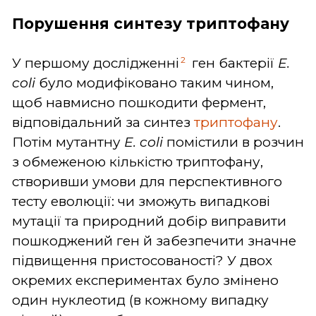
Порушення синтезу триптофану
2
У першому дослідженні
ген бактерії
E.
coli
було модифіковано таким чином,
щоб навмисно пошкодити фермент,
відповідальний за синтез
триптофану
.
Потім мутантну
E. coli
помістили в розчин
з обмеженою кількістю триптофану,
створивши умови для перспективного
тесту еволюції: чи зможуть випадкові
мутації та природний добір виправити
пошкоджений ген й забезпечити значне
підвищення пристосованості? У двох
окремих експериментах було змінено
один нуклеотид (в кожному випадку