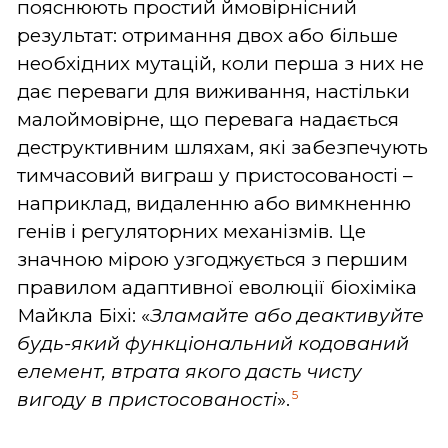
пояснюють простий ймовірнісний
результат: отримання двох або більше
необхідних мутацій, коли перша з них не
дає переваги для виживання, настільки
малоймовірне, що перевага надається
деструктивним шляхам, які забезпечують
тимчасовий виграш у пристосованості –
наприклад, видаленню або вимкненню
генів і регуляторних механізмів. Це
значною мірою узгоджується з першим
правилом адаптивної еволюції біохіміка
Майкла Біхі: «
Зламайте або деактивуйте
будь-який функціональний кодований
елемент, втрата якого дасть чисту
5
вигоду в пристосованості
».