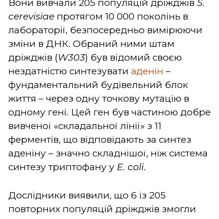
Вони вивчали 205 популяцій дріжджів
S.
cerevisiae
протягом 10 000 поколінь в
лабораторії, безпосередньо вимірюючи
зміни в ДНК. Обраний ними штам
дріжджів (
W303
) був відомий своєю
нездатністю синтезувати
аденін
–
фундаментальний будівельний блок
життя – через одну точкову мутацію в
одному гені. Цей ген був частиною добре
вивченої «складальної лінії» з 11
ферментів, що відповідають за синтез
аденіну – значно складнішої, ніж система
синтезу триптофану у
E. coli
.
Дослідники виявили, що 6 із 205
повторних популяцій дріжджів змогли