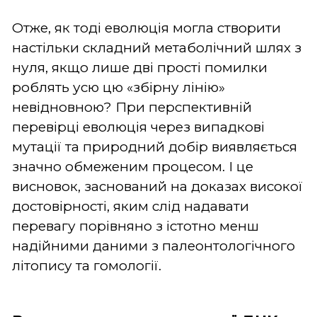
Отже, як тоді еволюція могла створити
настільки складний метаболічний шлях з
нуля, якщо лише дві прості помилки
роблять усю цю «збірну лінію»
невідновною? При перспективній
перевірці еволюція через випадкові
мутації та природний добір виявляється
значно обмеженим процесом. І це
висновок, заснований на доказах високої
достовірності, яким слід надавати
перевагу порівняно з істотно менш
надійними даними з палеонтологічного
літопису та гомології.