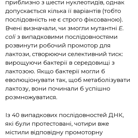
приблизно з шести нуклеотидів, однак
допускається кілька її варіантів (тобто
послідовність не є строго фіксованою).
Вчені визначали, чи змогли мутантні
E.
coli
з випадковими послідовностями
розвинути робочий промотор для
лактози, створюючи селективний тиск:
вирощуючи бактерії в середовищі з
лактозою. Якщо бактерії могли б
еволюціонувати так, щоб метаболізувати
лактозу, вони починали б успішно
розмножуватися.
Із 40 випадкових послідовностей ДНК,
які були протестовані, чотири вже
містили відповідну промоторну