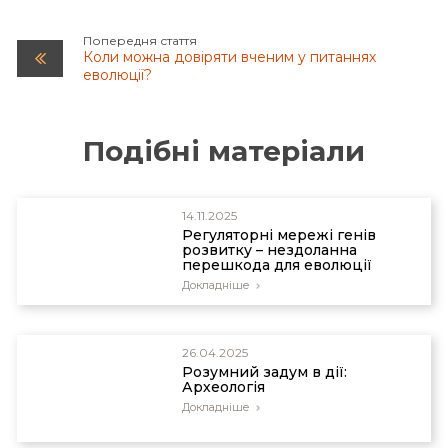
Behe MJ. Experimental evolution, loss-of-function
mutations, and “the first rule of adaptive
evolution”. Q Rev Biol. 2010;85:419-45. doi:
Попередня стаття
Коли можна довіряти вченим у питаннях
10.1086/656902.
еволюції?
Подібні матеріали
14.11.2025
Регуляторні мережі генів
розвитку – нездоланна
перешкода для еволюції
Докладніше
26.04.2025
Розумний задум в дії:
Археологія
Докладніше