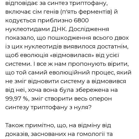
відповідає за синтез триптофану,
включає сім генів (п'ять ферментів) й
кодується приблизно 6800
нуклеотидами ДНК. Дослідження
показало, що пошкодження всього двох
із цих нуклеотидів виявилося достатнім,
щоб еволюція «відмовилася» від усієї
системи. І все ж нам пропонують вірити,
що той самий еволюційний процес, який
не зміг відновити систему а відмовився
від неї, хоча вона була збережена на
99,97 %, зміг створити весь оперон
синтезу триптофану з нуля?
Також примітно, що, на відміну від
доказів, заснованих на гомології та