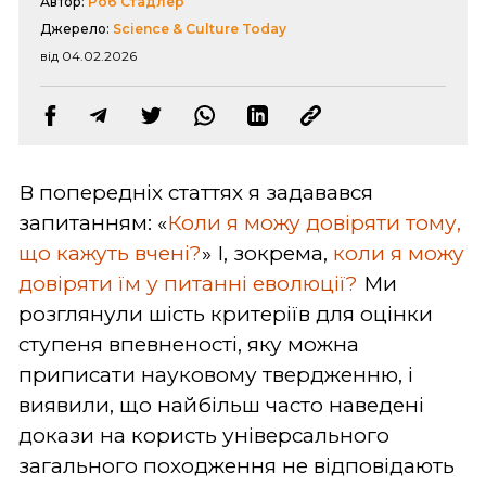
Автор:
Роб Стадлер
Джерело:
Science & Culture Today
від 04.02.2026
В попередніх статтях я задавався
запитанням: «
Коли я можу довіряти тому,
що кажуть вчені?
» І, зокрема,
коли я можу
довіряти їм у питанні еволюції?
Ми
розглянули шість критеріїв для оцінки
ступеня впевненості, яку можна
приписати науковому твердженню, і
виявили, що найбільш часто наведені
докази на користь універсального
загального походження не відповідають