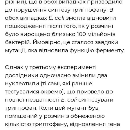
різний), що в обох випадках призводило
до порушення синтезу триптофану. В
обох випадках
E. coli
змогла відновити
пошкодження після того, як у розчині
було вирощено близько 100 мільйонів
бактерій. Ймовірно, це сталося завдяки
мутації, яка відновила функцію ферменту.
Однак у третьому експерименті
дослідники одночасно змінили два
нуклеотиди (ті самі, які раніше
тестувалися окремо), що призвело до
повної нездатності
E. coli
синтезувати
триптофан. Коли цей мутант був
поміщений у розчин з обмеженою
кількістю триптофану, відновлення гена