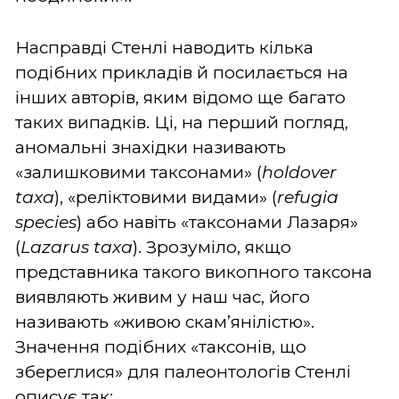
Насправді Стенлі наводить кілька
подібних прикладів й посилається на
інших авторів, яким відомо ще багато
таких випадків. Ці, на перший погляд,
аномальні знахідки називають
«залишковими таксонами» (
holdover
taxa
), «реліктовими видами» (
refugia
species
) або навіть «таксонами Лазаря»
(
Lazarus taxa
). Зрозуміло, якщо
представника такого викопного таксона
виявляють живим у наш час, його
називають «живою скам’янілістю».
Значення подібних «таксонів, що
збереглися» для палеонтологів Стенлі
описує так: