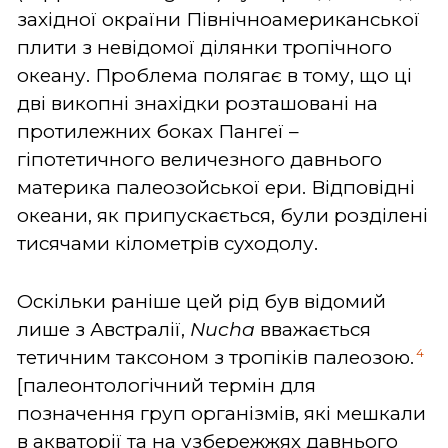
західної окраїни Північноамериканської
плити з невідомої ділянки тропічного
океану. Проблема полягає в тому, що ці
дві викопні знахідки розташовані на
протилежних боках Пангеї –
гіпотетичного величезного давнього
материка палеозойської ери. Відповідні
океани, як припускається, були розділені
тисячами кілометрів суходолу.
Оскільки раніше цей рід був відомий
лише з Австралії,
Nucha
вважається
4
тетичним таксоном з тропіків палеозою.
[палеонтологічний термін для
позначення груп організмів, які мешкали
в акваторії та на узбережжях давнього