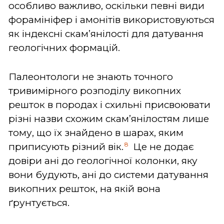
особливо важливо, оскільки певні види
форамініфер і амонітів використовуються
як індексні скам’янілості для датування
геологічних формацій.
Палеонтологи не знають точного
тривимірного розподілу викопних
решток в породах і схильні присвоювати
різні назви схожим скам’янілостям лише
тому, що їх знайдено в шарах, яким
8
приписують різний вік.
Це не додає
довіри ані до геологічної колонки, яку
вони будують, ані до системи датування
викопних решток, на якій вона
ґрунтується.