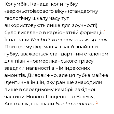
Колумбія, Канада, коли губку
«верхньотріасового віку» (стандартну
геологічну шкалу часу тут
використовують лише для зручності)
1
було виявлено в карбонатній формації.
Її назвали
Nucha? vancouverensis sp. nov.
При цьому формація, в якій знайшли
губку, вважається стандартним еталоном
для північноамериканського тріасу
завдяки наявності в ній індексних
амонітів. Дивовижно, але ця губка майже
ідентична іншій, яку раніше знаходили
лише в середньому кембрії західної
частини Нового Південного Вельсу,
2
Австралія, і назвали
Nucha naucum
.