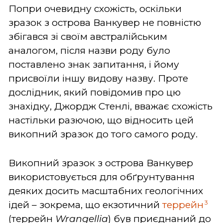
Попри очевидну схожість, оскільки
зразок з острова Ванкувер не повністю
збігався зі своїм австралійським
аналогом, після назви роду було
поставлено знак запитання, і йому
присвоїли іншу видову назву. Проте
дослідник, який повідомив про цю
знахідку, Джордж Стенлі, вважає схожість
настільки разючою, що відносить цей
викопний зразок до того самого роду.
Викопний зразок з острова Ванкувер
використовується для обґрунтування
деяких досить масштабних геологічних
3
ідей – зокрема, що екзотичний
террейн
(террейн
Wrangellia
) був приєднаний до