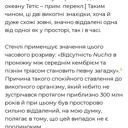
океану Тетіс
– прим. перекл.
] Таким
чином, ці дві викопні знахідки, хоча й
дуже схожі зовні, значно віддалені одна
від одної як у просторі, так і в часі.
Стенлі применшує значення цього
часового розриву: «Відсутність
Nucha
в
проміжку між середнім кембрієм та
5
пізнім тріасом становить певну загадку».
Причина такого спокійного ставлення до
викопного організму, який нібито не
зустрічався протягом приблизно 300 млн
років й при цьому був просторово
сильно віддалений, на мою думку,
полягає в тому, що цей випадок не є
поодиноким.