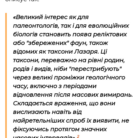
«Великий інтерес як для
палеонтологів, так і для еволюційних
біологів становить поява реліктових
або "збережених" фаун, також
відомих як таксони Лазаря. Ці
таксони, переважно на рівні родин,
родів і видів, ніби "перестрибують"
через великі проміжки геологічного
часу, включно з періодами
відновлення після масових вимирань.
Складається враження, що вони
вислизають навіть від
найретельніших спроб їх виявити, не
фіксуючись протягом значних
2
часових інтервалів».