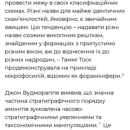
провести межу в своїх класифікаційних
схемах. Різні назви для майже ідентичних
скам’янілостей, ймовірно, є звичайним
явищем. Цю тенденцію – надавати різні
назви схожим викопним решткам,
знайденим у формаціях з припустимо
різним віком, аж до віднесення їх до
різних надродин, – Таммі Тоск
продемонструвала на прикладі
6
мікрофосилій, відомих як форамініфери.
Джон Вудмораппе виявив, що значна
частина стратиграфічного порядку
амонітів зумовлена часово-
стратиграфічними уявленнями та
7
таксономічними маніпуляціями.
Це