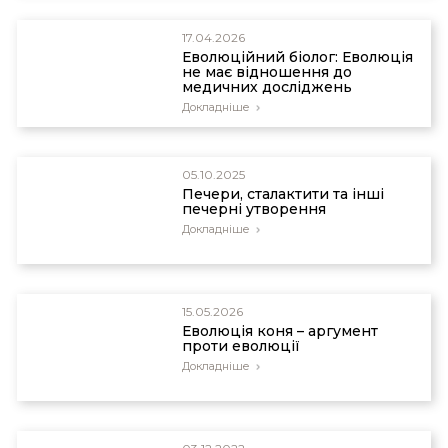
Press, F. and Siever, R., Earth, 4th ed., W.H.
Freeman and Co., New York, p. 518, 1986.
17.04.2026
Еволюційний біолог: Еволюція
не має відношення до
медичних досліджень
Докладніше
05.10.2025
Печери, сталактити та інші
печерні утворення
Докладніше
15.05.2026
Еволюція коня – аргумент
проти еволюції
Докладніше