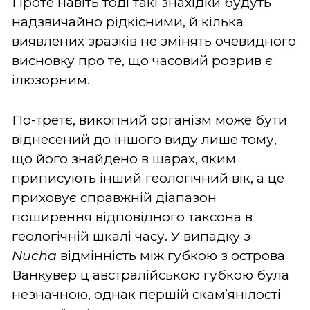
Проте навіть тоді такі знахідки будуть
надзвичайно рідкісними, й кілька
виявлених зразків не змінять очевидного
висновку про те, що часовий розрив є
ілюзорним.
По-третє, викопний організм може бути
віднесений до іншого виду лише тому,
що його знайдено в шарах, яким
приписують інший геологічний вік, а це
приховує справжній діапазон
поширення відповідного таксона в
геологічній шкалі часу. У випадку з
Nucha
відмінність між губкою з острова
Ванкувер ц австралійською губкою була
незначною, однак першій скам’янілості