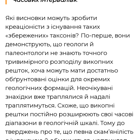
Які висновки можуть зробити
креаціоністи з існування таких
«збережених» таксонів? По-перше, вони
демонструють, що геологи й
палеонтологи не знають точного
тривимірного розподілу викопних
решток, хоча можуть мати достатньо
обґрунтовані оцінки для окремих
геологічних формацій. Неочікувані
знахідки вже траплялися й надалі
траплятимуться. Схоже, що викопні
рештки постійно розширюють свої часові
діапазони в геологічній шкалі. Тому до
тверджень про те, що певна скам’янілість