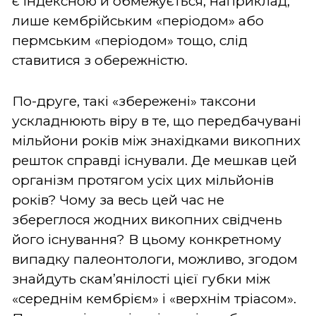
є індексною й обмежується, наприклад,
лише кембрійським «періодом» або
пермським «періодом» тощо, слід
ставитися з обережністю.
По-друге, такі «збережені» таксони
ускладнюють віру в те, що передбачувані
мільйони років між знахідками викопних
решток справді існували. Де мешкав цей
організм протягом усіх цих мільйонів
років? Чому за весь цей час не
збереглося жодних викопних свідчень
його існування? В цьому конкретному
випадку палеонтологи, можливо, згодом
знайдуть скам’янілості цієї губки між
«середнім кембрієм» і «верхнім тріасом».