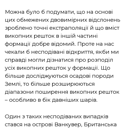
Можна було б подумати, що на основі
цих обмежених двовимірних відслонень
зроблено точні екстраполяції й що вміст
викопних решток в іншій частині
формації добре відомий. Проте на нас
чекали б несподівані відкриття, якби ми
справді могли дізнатися про розподіл
усіх викопних решток у формації. Що
більше досліджуються осадові породи
Землі, то більше розширюються
діапазони поширення викопних решток
– особливо в бік давніших шарів.
Один з таких несподіваних випадків
стався на острові Ванкувер, Британська