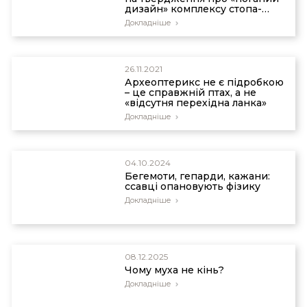
дизайн» комплексу стопа-
гомілкостоп людини
Докладніше
26.11.2021
Археоптерикс не є підробкою
– це справжній птах, а не
«відсутня перехідна ланка»
Докладніше
04.10.2024
Бегемоти, гепарди, кажани:
ссавці опановують фізику
Докладніше
08.12.2025
Чому муха не кінь?
Докладніше