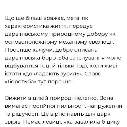
Що ще більш вражає, мета, як
характеристика життя, передує
дарвінівському природному добору як
основоположному механізму еволюції.
Простіше кажучи, добре описана
дарвінівська боротьба за існування може
відбуватися тоді й тільки тоді, коли живі
істоти «докладають зусиль». Слово
«боротьба» тут доречне.
Вижити в дикій природі нелегко. Вона
вимагає постійної пильності, напруження
та рішучості. Це вірно навіть для царя
звірів. Немає левиці, яка завалила б дику