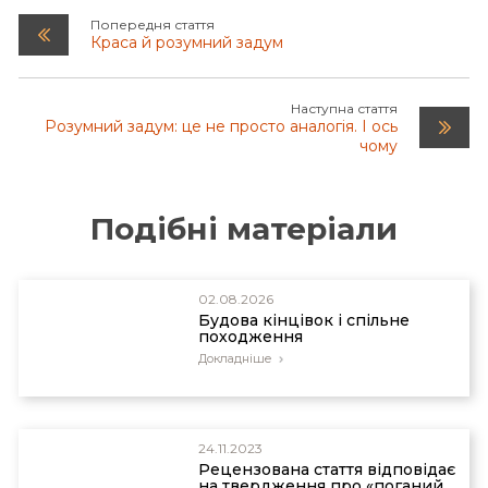
Попередня стаття
Краса й розумний задум
Наступна стаття
Розумний задум: це не просто аналогія. І ось
чому
Подібні матеріали
02.08.2026
Будова кінцівок і спільне
походження
Докладніше
24.11.2023
Рецензована стаття відповідає
на твердження про «поганий