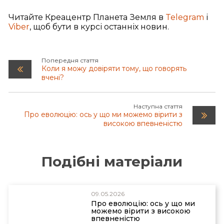
si=oWsQYxfaW1zwUHMx
;
https://youtu.be/OhLP-
hqOnGw?si=fqC7z5jK8pk7M2-Q
.
Читайте Креацентр Планета Земля в
Telegram
і
Viber
, щоб бути в курсі останніх новин.
Попередня стаття
Коли я можу довіряти тому, що говорять
вчені?
Наступна стаття
Про еволюцію: ось у що ми можемо вірити з
високою впевненістю
Подібні матеріали
09.05.2026
Про еволюцію: ось у що ми
можемо вірити з високою
впевненістю