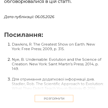
обговорювалися в цій статті.
Дата публікації: 06.05.2026
Посилання:
Dawkins, R. The Greatest Show on Earth. New
York: Free Press; 2009, p. 315.
Nye, B. Undeniable: Evolution and the Science of
Creation. New York: Saint Martin’s Press; 2014, p.
149.
Для отримання додаткової інформації див.
Stadler, Rob. The Scientific Approach to Evolution:
What They Didn’t Teach You in Biology © 2016.
Або перегляньте будь-яке з цих відео:
https://youtu.be/smTbYKJcnj8?
РОЗГОРНУТИ
si=6m6VjGF0X9ORkTRT
;
https://youtu.be/kcCV0igIA0U?