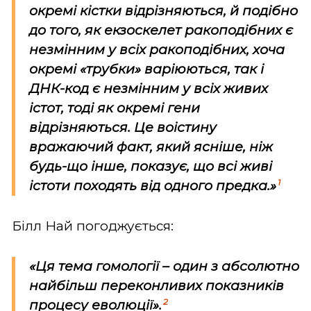
окремі кістки відрізняються, й подібно
до того, як екзоскелет ракоподібних є
незмінним у всіх ракоподібних, хоча
окремі «трубки» варіюються, так і
ДНК-код є незмінним у всіх живих
істот, тоді як окремі гени
відрізняються. Це воістину
вражаючий факт, який ясніше, ніж
будь-що інше, показує, що всі живі
1
істоти походять від одного предка.»
Білл Най погоджується:
«Ця тема гомології – один з абсолютно
найбільш переконливих показників
2
процесу еволюції».