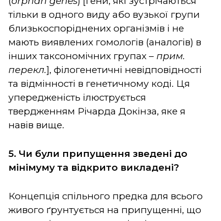
(
orphan genes
) [гени, які зустрічаються
тільки в одного виду або вузької групи
близькоспоріднених організмів і не
мають виявлених гомологів (аналогів) в
інших таксономічних групах –
прим.
перекл.
], філогенетичні невідповідності
та відмінності в генетичному коді. Ця
упередженість ілюструється
твердженням Річарда Докінза, яке я
навів вище.
5. Чи були припущення зведені до
мінімуму та відкрито викладені?
Концепція спільного предка для всього
живого ґрунтується на припущенні, що