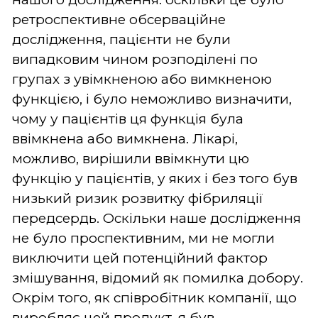
ретроспективне обсерваційне
дослідження, пацієнти не були
випадковим чином розподілені по
групах з увімкненою або вимкненою
функцією, і було неможливо визначити,
чому у пацієнтів ця функція була
ввімкнена або вимкнена. Лікарі,
можливо, вирішили ввімкнути цю
функцію у пацієнтів, у яких і без того був
низький ризик розвитку фібриляції
передсердь. Оскільки наше дослідження
не було проспективним, ми не могли
виключити цей потенційний фактор
змішування, відомий як помилка добору.
Окрім того, як співробітник компанії, що
виробляє цей продукт, я був