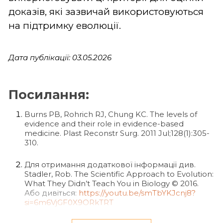
доказів, які зазвичай використовуються
на підтримку еволюції.
Дата публікації: 03.05.2026
Посилання:
Burns PB, Rohrich RJ, Chung KC. The levels of
evidence and their role in evidence-based
medicine. Plast Reconstr Surg. 2011 Jul;128(1):305-
310.
Для отримання додаткової інформації див.
Stadler, Rob. The Scientific Approach to Evolution:
What They Didn’t Teach You in Biology © 2016.
Або дивіться:
https://youtu.be/smTbYKJcnj8?
si=6m6VjGF0X9ORkTRT