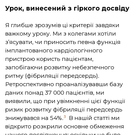
Урок, винесений з гіркого досвіду
Я глибше зрозумів ці критерії завдяки
важкому уроку. Ми з колегами хотіли
з’ясувати, чи приносить певна функція
імплантованого кардіологічного
пристрою користь пацієнтам,
запобігаючи розвитку небезпечного
ритму (фібриляції передсердь).
Ретроспективно проаналізувавши базу
даних понад 37 000 пацієнтів, ми
виявили, що при увімкненні цієї функції
ризик розвитку фібриляції передсердь
3
знижувався на 54%.
В нашій статті ми
відкрито розкрили основне обмеження
нашого дослідження: оскільки це було