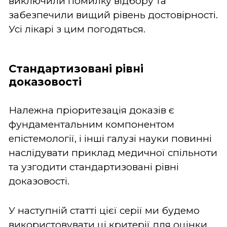
виключили помилку відбору та
забезпечили вищий рівень достовірності.
Усі лікарі з цим погодяться.
Стандартизовані рівні
доказовості
Належна пріоритезація доказів є
фундаментальним компонентом
епістемології, і інші галузі науки повинні
наслідувати приклад медичної спільноти
та узгодити стандартизовані рівні
доказовості.
У наступній статті цієї серії ми будемо
використовувати ці критерії для оцінки