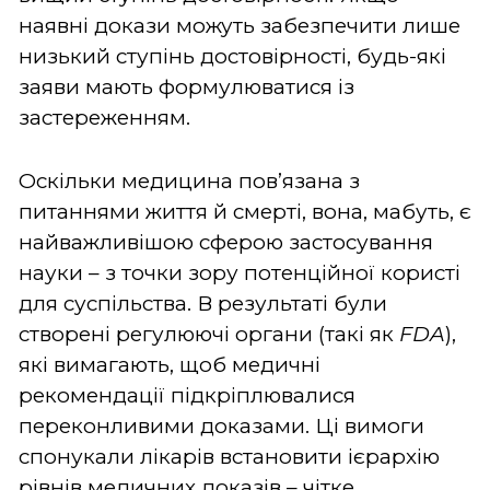
наявні докази можуть забезпечити лише
низький ступінь достовірності, будь-які
заяви мають формулюватися із
застереженням.
Оскільки медицина пов’язана з
питаннями життя й смерті, вона, мабуть, є
найважливішою сферою застосування
науки – з точки зору потенційної користі
для суспільства. В результаті були
створені регулюючі органи (такі як
FDA
),
які вимагають, щоб медичні
рекомендації підкріплювалися
переконливими доказами. Ці вимоги
спонукали лікарів встановити ієрархію
рівнів медичних доказів – чітке