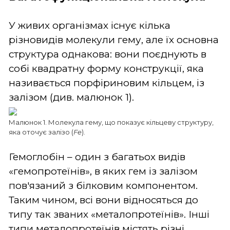
У живих організмах існує кілька
різновидів молекули гему, але їх основна
структура однакова: вони поєднують в
собі квадратну форму конструкції, яка
називається порфіриновим кільцем, із
залізом (див. малюнок 1).
Малюнок 1. Молекула гему, що показує кільцеву структуру,
яка оточує залізо (
Fe
).
Гемоглобін – один з багатьох видів
«гемопротеїнів», в яких гем із залізом
пов'язаний з білковим компонентом.
Таким чином, всі вони відносяться до
типу так званих «металопротеїнів». Інші
типи металопротеїнів містять різні