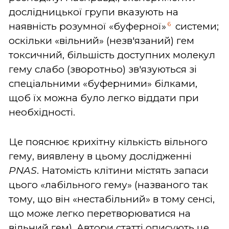
дослідницької групи вказують на
6
наявність розумної «буферної»
системи;
оскільки «вільний» (незв'язаний) гем
токсичний, більшість доступних молекул
гему слабо (зворотньо) зв'язуються зі
спеціальними «буферними» білками,
щоб їх можна було легко віддати при
необхідності.
Це пояснює крихітну кількість вільного
гему, виявлену в цьому дослідженні
PNAS
. Натомість клітини містять запаси
цього «лабільного гему» (названого так
тому, що він «нестабільний» в тому сенсі,
що може легко перетворюватися на
вільний гем). Автори статті описують це