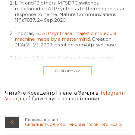
Li, Y. and 13 others, MFSD7C switches
mitochondrial ATP synthesis to thermogenesis in
response to heme, Nature Communications
11(1):7837, 24 Sep 2020.
Thomas, B.,
ATP synthase: majestic molecular
machine made by a mastermind
, Creation
31(4):21–23, 2009; creation.com/atp-synthase.
Leung, G.C.-H. and 6 others, Unravelling the
mechanisms controlling heme supply and
demand, PNAS 118(22):e2104008118, 1 Jun 2021.
РОЗГОРНУТИ
Pham-Huy, L.A., and 2 others, Free radicals,
antioxidants in disease and health, Int. J. Biomed.
Читайте Креацентр Планета Земля в
Telegram
і
Sci. 4(2):89–96, 2008.
Viber
, щоб бути в курсі останніх новин.
Прикладами антиоксидантів в організмі є
глутатіон й альфа-ліпоєва кислота, але багато
продуктів харчування (фрукти, овочі,
Попередня стаття
цільнозернові продукти, горіхи, трави, спеції
Складність одного нейрона головного мозку
тощо), а також напої (наприклад, зелений чай,