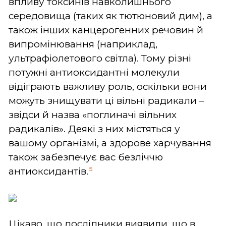
впливу токсинів навколишнього
середовища (таких як тютюновий дим), а
також інших канцерогенних речовин й
випромінювання (наприклад,
ультрафіолетового світла). Тому різні
потужні антиоксидантні молекули
відіграють важливу роль, оскільки вони
можуть знищувати ці вільні радикали –
звідси й назва «поглиначі вільних
радикалів». Деякі з них містяться у
вашому організмі, а здорове харчування
також забезпечує вас безліччю
5
антиоксидантів.
Цікаво, що дослідники виявили, що в