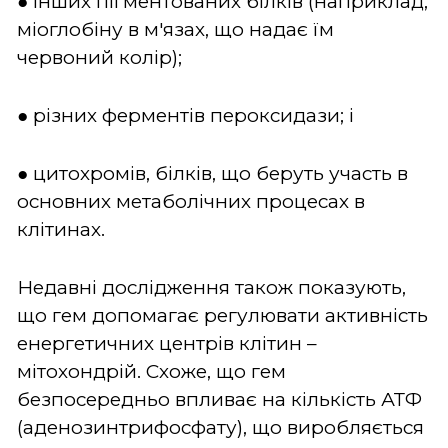
● інших пігментованих білків (наприклад,
міоглобіну в м'язах, що надає їм
червоний колір);
● різних ферментів пероксидази; і
● цитохромів, білків, що беруть участь в
основних метаболічних процесах в
клітинах.
Недавні дослідження також показують,
що гем допомагає регулювати активність
енергетичних центрів клітин –
мітохондрій. Схоже, що гем
безпосередньо впливає на кількість АТФ
(аденозинтрифосфату), що виробляється