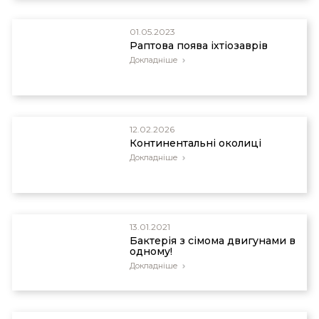
01.05.2023
Раптова поява іхтіозаврів
Докладніше
12.02.2026
Континентальні околиці
Докладніше
13.01.2021
Бактерія з сімома двигунами в
одному!
Докладніше