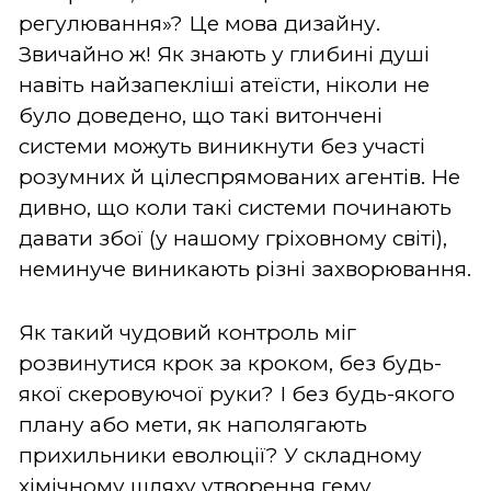
регулювання»? Це мова дизайну.
Звичайно ж! Як знають у глибині душі
навіть найзапекліші атеїсти, ніколи не
було доведено, що такі витончені
системи можуть виникнути без участі
розумних й цілеспрямованих агентів. Не
дивно, що коли такі системи починають
давати збої (у нашому гріховному світі),
неминуче виникають різні захворювання.
Як такий чудовий контроль міг
розвинутися крок за кроком, без будь-
якої скеровуючої руки? І без будь-якого
плану або мети, як наполягають
прихильники еволюції? У складному
хімічному шляху утворення гему