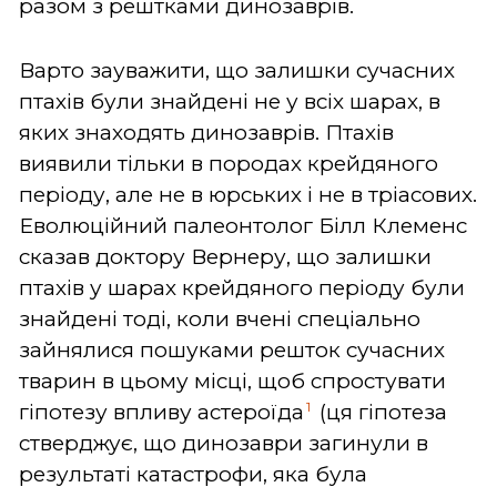
разом з рештками динозаврів.
Варто зауважити, що залишки сучасних
птахів були знайдені не у всіх шарах, в
яких знаходять динозаврів. Птахів
виявили тільки в породах крейдяного
періоду, але не в юрських і не в тріасових.
Еволюційний палеонтолог Білл Клеменс
сказав доктору Вернеру, що залишки
птахів у шарах крейдяного періоду були
знайдені тоді, коли вчені спеціально
зайнялися пошуками решток сучасних
тварин в цьому місці, щоб спростувати
1
гіпотезу впливу астероїда
(ця гіпотеза
стверджує, що динозаври загинули в
результаті катастрофи, яка була