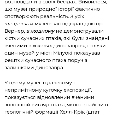
розповідали в своїх бесідах. Виявилося,
що музеї природної історії фактично
спотворюють реальність. З усіх
шістдесяти
музеїв, які відвідав доктор
Вернер,
в жодному
не демонстрували
кістки сучасних птахів, які були знайдені
вченими в «скелях динозаврів», і тільки
один музей у місті Мілуокі показував
рештки сучасного птаха поруч з
залишками динозавра.
У цьому музеї, в далекому і
непримітному куточку експозиції,
показується відновлений вченими
зовнішній вигляд птаха, якого знайгли в
геологічній формації Хелл-Крік (штат