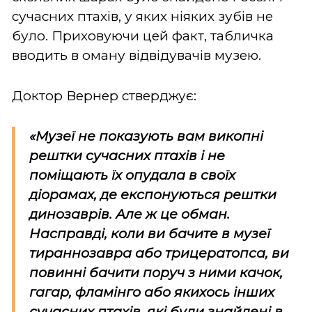
сучасних птахів, у яких ніяких зубів не
було. Приховуючи цей факт, табличка
вводить в оману відвідувачів музею.
Доктор Вернер стверджує:
«Музеї не показують вам викопні
рештки сучасних птахів і не
поміщають їх опудала в своїх
діорамах, де експонуються рештки
динозаврів. Але ж це обман.
Насправді, коли ви бачите в музеї
тираннозавра або трицератопса, ви
повинні бачити поруч з ними качок,
гагар, фламінго або якихось інших
сучасних птахів, які були знайдені в