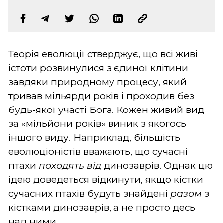
Теорія еволюції стверджує, що всі живі
істоти розвинулися з єдиної клітини
завдяки природному процесу, який
тривав мільярди років і проходив без
будь-якої участі Бога. Кожен живий вид
за «мільйони років» виник з якогось
іншого виду. Наприклад, більшість
еволюціоністів вважають, що сучасні
птахи
походять від
динозаврів. Однак цю
ідею доведеться відкинути, якщо кістки
сучасних птахів будуть знайдені
разом
з
кістками динозаврів, а не просто десь
над ними.