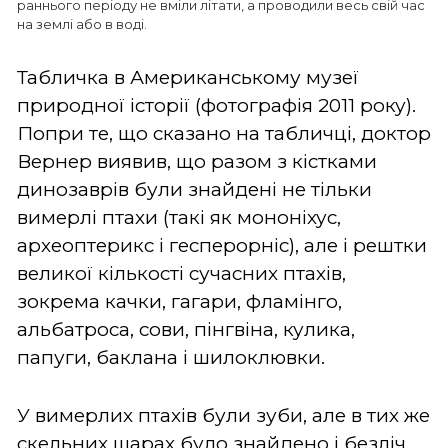
раннього періоду не вміли літати, а проводили весь свій час
на землі або в воді.
Табличка в Американському музеї
природної історії (фотографія 2011 року).
Попри те, що сказано на табличці, доктор
Вернер виявив, що разом з кістками
динозаврів були знайдені не тільки
вимерлі птахи (такі як мононіхус,
археоптерикс і гесперорніс), але і рештки
великої кількості сучасних птахів,
зокрема качки, гагари, фламінго,
альбатроса, сови, пінгвіна, кулика,
папуги, баклана і шилоклювки.
У вимерлих птахів були зуби, але в тих же
скельних шарах було знайдено і безліч