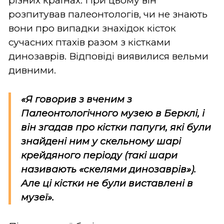
різних країнах. При цьому він
розпитував палеонтологів, чи не знають
вони про випадки знахідок кісток
сучасних птахів разом з кістками
динозаврів. Відповіді виявилися вельми
дивними.
«Я говорив з вченим з
Палеонтологічного музею в Берклі, і
він згадав про кістки папуги, які були
знайдені ним у скельному шарі
крейдяного періоду (такі шари
називають «скелями динозаврів»).
Але ці кістки не були виставлені в
музеї».