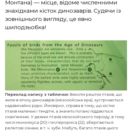
Монтана) — місце, відоме численними
знахідками кісток динозаврів. Судячи із
зовнішнього вигляду, це явно
шилодзьобка!
Переклад напису з таблички:
Викопні рештки птахів, що
жили в епоху динозаврів (мезозойська ера), зустрічаються
надзвичайно рідко. Ймовірно, справа в тому, що кістки
птахів маленькі і тендітні, а значить погано піддаються
скам'янінню. У деяких птахів мезозойського періоду, в тому
числі мононіхуса (20) і гесперорніса (22), зберігаються
реліктові ознаки, в т. ч. зуби. Мабуть, багато птахів цього