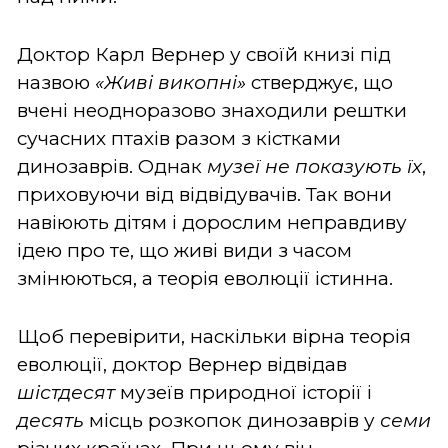
Доктор Карл Вернер у своїй книзі під
назвою
«Живі викопні»
стверджує, що
вчені неодноразово знаходили рештки
сучасних птахів разом з кістками
динозаврів. Однак
музеї не показують їх
,
приховуючи від відвідувачів. Так вони
навіюють дітям і дорослим неправдиву
ідею про те, що живі види з часом
змінюються, а теорія еволюції істинна.
Щоб перевірити, наскільки вірна теорія
еволюції, доктор Вернер відвідав
шістдесят
музеїв природної історії і
десять
місць розкопок динозаврів у
семи