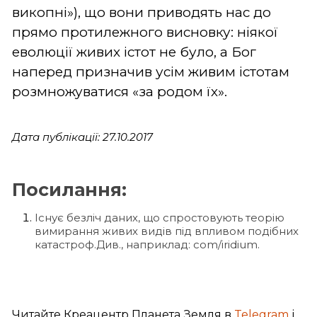
викопні»), що вони приводять нас до
прямо протилежного висновку: ніякої
еволюції живих істот не було, а Бог
наперед призначив усім живим істотам
розмножуватися «за родом їх».
Дата публікації: 27.10.2017
Посилання:
Існує безліч даних, що спростовують теорію
вимирання живих видів під впливом подібних
катастроф.Див., наприклад: com/iridium.
Читайте Креацентр Планета Земля в
Telegram
і