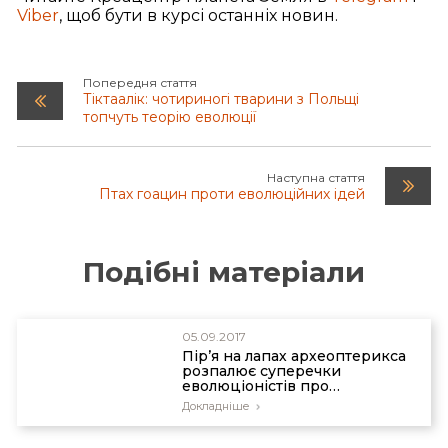
Viber
, щоб бути в курсі останніх новин.
Попередня стаття
Тіктаалік: чотириногі тварини з Польщі
топчуть теорію еволюції
Наступна стаття
Птах гоацин проти еволюційних ідей
Подібні матеріали
05.09.2017
Пір’я на лапах археоптерикса
розпалює суперечки
еволюціоністів про
нелітаючого птаха
Докладніше