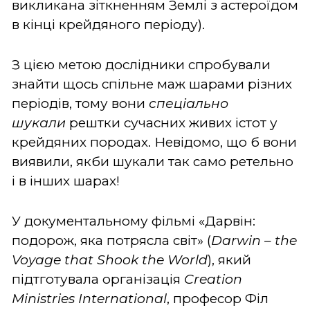
викликана зіткненням Землі з астероїдом
в кінці крейдяного періоду).
З цією метою дослідники спробували
знайти щось спільне маж шарами різних
періодів, тому вони
спеціально
шукали
рештки сучасних живих істот у
крейдяних породах. Невідомо, що б вони
виявили, якби шукали так само ретельно
і в інших шарах!
У документальному фільмі «Дарвін:
подорож, яка потрясла світ» (
Darwin – the
Voyage that Shook the World
), який
підтготувала організація
Creation
Ministries International
, професор Філ