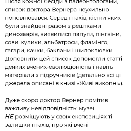
Після кожної бесіди з палеонтологами,
список доктора Вернера неухильно
поповнювався. Серед птахів, кістки яких
були знайдені разом з рештками
динозаврів, виявилися папуги, пінгвіни,
сови, кулики, альбатроси, фламінго,
гагари, качки, баклани і шилоклювки.
Доповнити цей список допомогли статті
деяких вчених-еволюціоністів і навіть
матеріали з підручників (детально всі ці
джерела описані в книзі «Живі викопні»).
Дуже скоро доктор Вернер помітив
важливу невідповідність: музеї
НЕ
розміщують у своїх експозиціях ті
залишки птахів, про які вчені