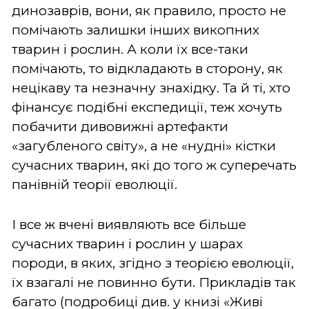
динозаврів, вони, як правило, просто не
помічають залишки інших викопних
тварин і рослин. А коли їх все-таки
помічають, то відкладають в сторону, як
нецікаву та незначну знахідку. Та й ті, хто
фінансує подібні експедиції, теж хочуть
побачити дивовижні артефакти
«загубленого світу», а не «нудні» кістки
сучасних тварин, які до того ж суперечать
панівній теорії еволюції.
І все ж вчені виявляють все більше
сучасних тварин і рослин у шарах
породи, в яких, згідно з теорією еволюції,
їх взагалі не повинно бути. Прикладів так
багато (подробиці див. у книзі «Живі