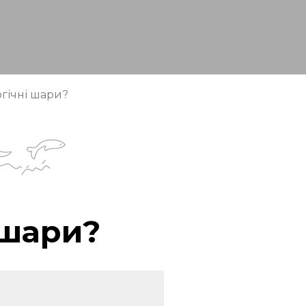
гічні шари?
 шари?