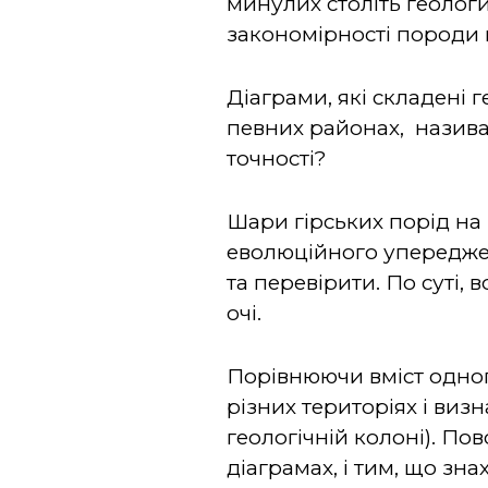
минулих століть геолог
закономірності породи в
Діаграми, які складені 
певних районах, назива
точності?
Шари гірських порід на
еволюційного упередже
та перевірити. По суті,
очі.
Порівнюючи вміст одно
різних територіях і визн
геологічній колоні). По
діаграмах, і тим, що зн