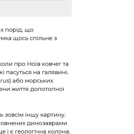
х порід, що
умка щось спільне з
коли про Ноїв ковчег та
 пасуться на галявині.
rus
) або морських
цени життя допотопної
ь зовсім іншу картину.
аповнених динозаврами
е і є геологічна колона.