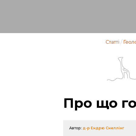
Статті
/
Геол
Про що го
Автор:
д-р Ендрю Снеллінг