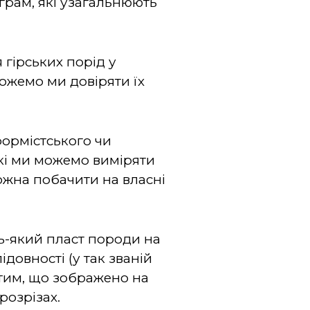
грам, які узагальнюють
 гірських порід у
ожемо ми довіряти їх
формістського чи
кі ми можемо виміряти
можна побачити на власні
ь-який пласт породи на
ідовності (у так званій
ж тим, що зображено на
розрізах.