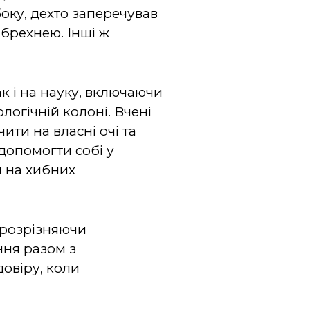
оку, дехто заперечував
 брехнею. Інші ж
ак і на науку, включаючи
ологічній колоні. Вчені
ти на власні очі та
допомогти собі у
я на хибних
 розрізняючи
ння разом з
довіру, коли