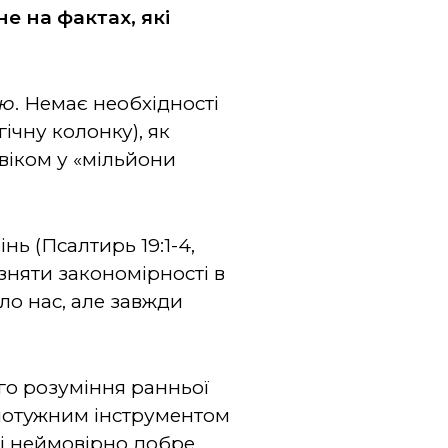
е на фактах, які
єю
. Немає необхідності
ічну колонку), як
віком у «мільйони
нь (Псалтирь 19:1-4,
ізняти закономірності в
ло нас, але завжди
о розуміння ранньої
є потужним інструментом
 і неймовірно добре