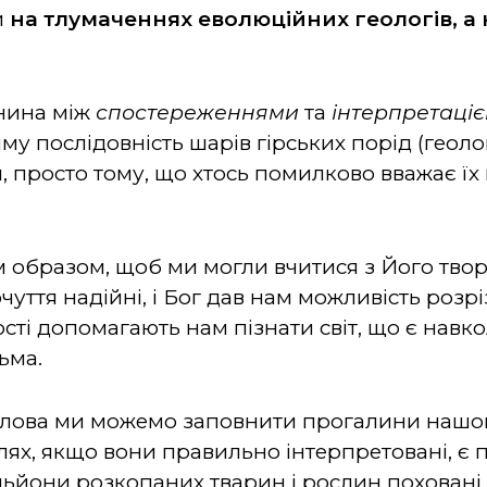
й
на тлумаченнях еволюційних геологів, а н
анина між
спостереженнями
та
інтерпретаці
у послідовність шарів гірських порід (геолог
 просто тому, що хтось помилково вважає їх 
м образом, щоб ми могли вчитися з Його творі
очуття надійні, і Бог дав нам можливість розр
сті допомагають нам пізнати світ, що є навко
ьма.
лова ми можемо заповнити прогалини нашог
келях, якщо вони правильно інтерпретовані, 
льйони розкопаних тварин і рослин поховані