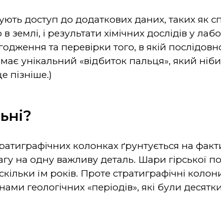
ують доступ до додаткових даних, таких як с
 землі, і результати хімічних дослідів у лабо
одження та перевірки того, в якій послідовн
має унікальний «відбиток пальця», який нібит
е пізніше.)
ьні?
тратиграфічних колонках ґрунтується на фак
агу на одну важливу деталь. Шари гірської 
, скільки їм років. Проте стратиграфічні кол
нами геологічних «періодів», які були десятки