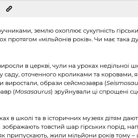
ручниками, землю охоплює сукупність гірськи
х протягом «мільйонів років». Чи має така д
 виросли в церкві, чули на уроках недільної ш
саду, оточенного кроликами та коровами, які
іти виростали, образи сейсмозавра (
Seismosau
авр (
Mosasaurus
) зруйнували ці спрощені с
ах в школі та в історичних музеях дітям дают
и зображають товстий шар гірських порід, н
 як припускають, жили мільйони років тому – ц