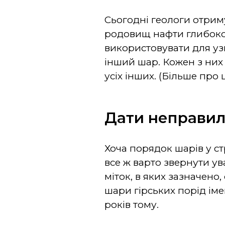
Сьогодні геологи отрим
родовищ нафти глибоко в
використовувати для узг
інший шар. Кожен з них 
усіх інших. (Більше про ц
Дати неправил
Хоча порядок шарів у с
все ж варто звернути ув
міток, в яких зазначено
шари гірських порід іме
років тому.