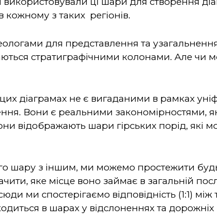
и використовували ці шари для створення діа
 кожному з таких регіонів.
геологами для представлення та узагальнення
ються стратиграфічними колонами. Але чи м
 цих діаграмах не є вигаданими в рамках уні
ння. Вони є реальними закономірностями, я
 вони відображають шари гірських порід, які 
го шару з іншим, ми можемо простежити буд
ачити, яке місце воно займає в загальній посл
всюди ми спостерігаємо відповідність (1:1) мі
аходиться в шарах у відслоненнях та дорожніх 