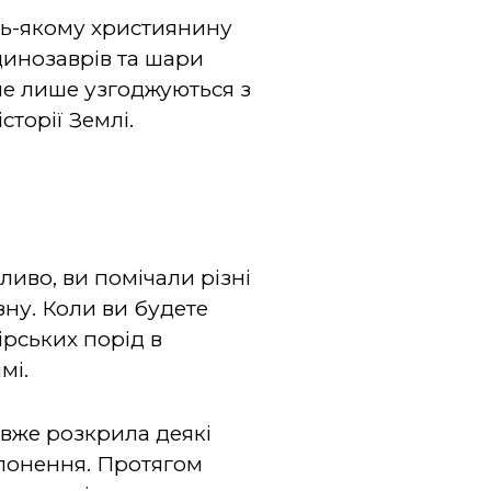
дь-якому християнину
 динозаврів та шари
не лише узгоджуються з
сторії Землі.
иво, ви помічали різні
зну. Коли ви будете
ірських порід в
мі.
 вже розкрила деякі
слонення. Протягом