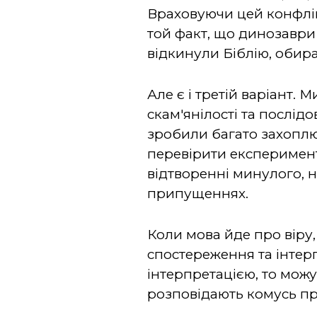
Враховуючи цей конфлік
той факт, що динозаври 
відкинули Біблію, обир
Але є і третій варіант. 
скам'янілості та послідо
зробили багато захоплюю
перевірити експеримент
відтворенні минулого, 
припущеннях.
Коли мова йде про віру
спостереження та інтер
інтерпретацією, то можу
розповідають комусь пр