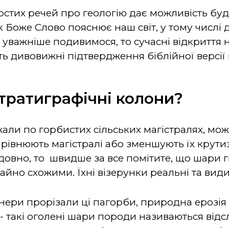
остих речей про геологію дає можливість бу
як Боже Слово пояснює наш світ, у тому числі
 уважніше подивимося, то сучасні відкриття 
ть дивовижні підтвердження біблійної версії і
тратиграфічні колони?
ли по горбистих сільських магістралях, можл
вирівнюють магістралі або зменшують їх крути
довно, то швидше за все помітите, що шари г
айно схожими. Їхні візерунки реальні та види
енери прорізали ці пагорби, природна ерозія
 - такі оголені шари породи називаються від