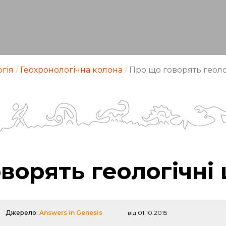
огія
/
Геохронологічна колона
/
Про що говорять геоло
ворять геологічні
Джерело:
Answers in Genesis
від 01.10.2015