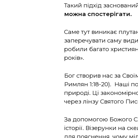
Такий підхід засновани
можна спостерігати.
Саме тут виникає плут
заперечувати саму видим
робили багато християн,
років».
Бог створив нас за Свої
Римлян 1:18-20). Наші п
природі. Ці закономірно
через лінзу Святого Пис
За допомогою Божого С
історії. Візерунки на с
для пояснення, чому мі