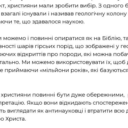
т, християни мали зробити вибір. З одного б
взагалі існували і називав геологічну колону
аючи те, що здавалося наукою.
Ми можемо і повинні опиратися як на Біблію, т
вності шарів гірсьих порід, що зображені у ге
чих відкриттів про породи, які можна побачи
ально. Ми можемо використовувати їх, щоб 
не приймаючи «мільйони років», які базуютьс
, християни повинні бути дуже обережними,
претацію. Якщо вони відкидають спостереже
ть виглядати як антинауковці і втратити всю 
о Христа.