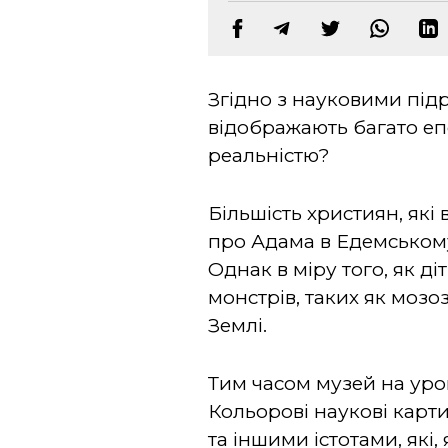
Згідно з науковими під
відображають багато епо
реальністю?
Більшість християн, які
про Адама в Едемському 
Однак в міру того, як д
монстрів, таких як мозоз
Землі.
Тим часом музей на урок
Кольорові наукові карт
та іншими істотами, які,