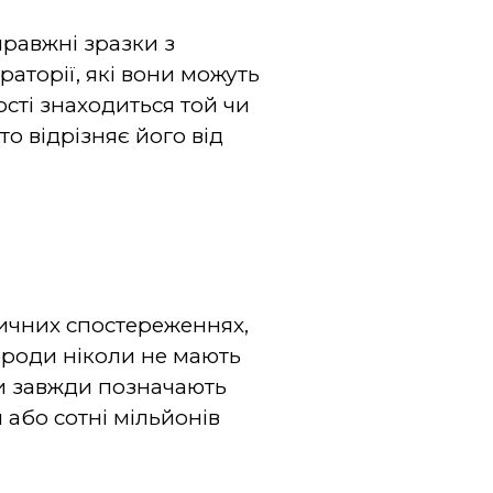
правжні зразки з
раторії, які вони можуть
ості знаходиться той чи
о відрізняє його від
тичних спостереженнях,
породи ніколи не мають
они завжди позначають
 або сотні мільйонів