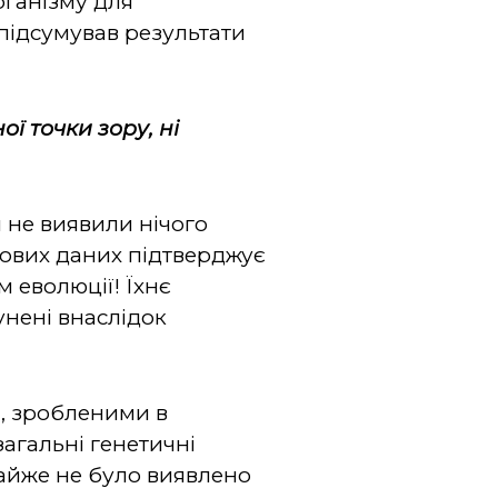
рганізму для
підсумував результати
ої точки зору, ні
и не виявили нічого
нових даних підтверджує
 еволюції! Їхнє
унені внаслідок
и, зробленими в
агальні генетичні
майже не було виявлено