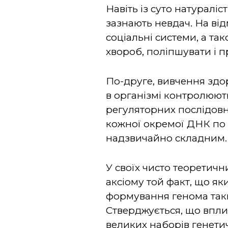
Навіть із суто натуралі
зазнають невдач. На від
соціальні системи, а та
хвороб, поліпшувати і 
По-друге, вивчення здо
в організмі контролюють
регуляторних послідовн
кожної окремої ДНК по
надзвичайно складним.
У своїх чисто теоретич
аксіому той факт, що я
формування генома таки
Стверджується, що впли
великих наборів генети