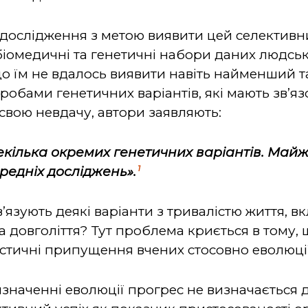
 дослідження з метою виявити цей селективн
біомедичні та генетичні набори даних людс
що їм не вдалось виявити навіть найменший т
оробами генетичних варіантів, які мають зв’яз
вою невдачу, автори заявляють:
кілька окремих генетичних варіантів. Майже
1
редніх досліджень».
в’язують деякі варіанти з тривалістю життя, 
 довголіття? Тут проблема криється в тому, щ
стичні припущення вчених стосовно еволюці
наченні еволюції прогрес не визначається до