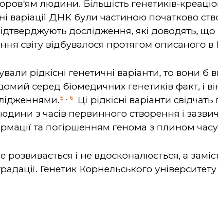
здоров'ям людини. Більшість генетиків-креаці
і варіації ДНК були частиною початково ств
підтверджують дослідження, які доводять, що
ння світу відбувалося протягом описаного в Б
вали рідкісні генетичні варіанти, то вони б в
домий серед біомедичних генетиків факт, і в
,
5
6
лідженнями.
Ці рідкісні варіанти свідчать 
людини з часів первинного створення і зазвич
рмації та погіршенням генома з плином часу
 розвивається і не вдосконалюється, а заміст
градації. Генетик Корнельського університет