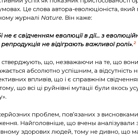
тивний успіх як показник пристосованості о
мовах. Це слова автора-еволюціоніста, який 
ному журналі
Nature
. Він каже:
 не є свідченням еволюції в дії... з еволюційн
2
а репродукція не відіграють важливої ролі».
і стверджують, що, незважаючи на те, що вон
ажається абсолютно успішним, а відсутність 
тивних впливів, що і є справжнім свідченням
ому, що всі ці руйнівні мутації були якось ус
».
 серйозних проблем, пов’язаних з висновкам
ження. Найголовніше, що вчены аналізували з
новному здорових людей, тому не дивно, що 