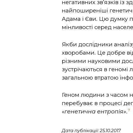
негативних зв’язків із 
найпоширеніші генетичн
Адама і Єви. Цю думку 
мінливості серед населе
Якби дослідники аналізу
хворобами. Це добре ві
різними науковими дос
зустрічаються в геномі 
загальною втратою інфо
Геном людини з часом не
перебуває в процесі де
7
«
генетична ентропія»
.
Дата публікації: 25.10.2017