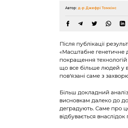
Автор:
д-р Джефрі Томкінс
Після публікації резуль
«Масштабне генетичне д
покращення технологій у
що все більше людей у в
пов'язані саме з захво
Більш докладний аналі
висновкам далеко до дос
деградують. Саме про це 
відбувається внаслідок г