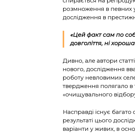
спирається на репродук
розмноження в певних у
дослідження в престиж
«Цей факт сам по собі
довголіття, ні хорош
Дивно, але автори статт
нового, дослідження вв
роботу невловимих селек
твердження полягало в т
«очищувального відбору
Насправді існує багато
результаті цього дослід
варіанти у живих, в ос