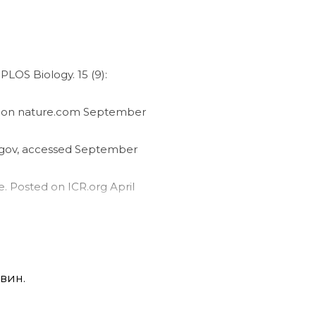
. PLOS Biology. 15 (9):
ed on nature.com September
c.gov, accessed September
. Posted on ICR.org April
 NY: FMS Publications.
овин.