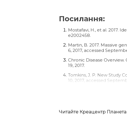
Посилання:
Mostafavi, H., et al. 2017. Id
e2002458.
Martin, B. 2017. Massive g
6, 2017, accessed September
Chronic Disease Overview. 
19, 2017.
Tomkins, J. P. New Study C
10, 2017, accessed Septembe
Tomkins, J. P. 2014. Genetic 
Tomkins, J. P. 2015. Genetic 
Sanford, J. C. 2008. Geneti
Читайте Креацентр Планета