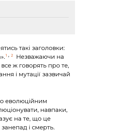
ятись такі заголовки:
,
1
2
».
Незважаючи на
все ж говорять про те,
ння і мутації зазвичай
го еволюційним
люціонувати, навпаки,
азує на те, що це
 занепад і смерть.