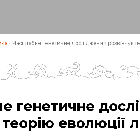
ика
/
Масштабне генетичне дослідження розвінчує т
е генетичне досл
 теорію еволюції