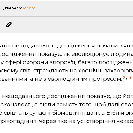
Джерело:
icr.org
татів нещодавнього дослідження почали з’явл
ослідження показує, як еволюціонує людина
 сфері охорони здоров'я, багато досліджень 
сьому світі страждають на хронічні захворюва
,
3
4
рюваннями, а не з еволюційним прогресом.
з нещодавнього дослідження показує, що йо
коналості, а люди замість того щоб далі ево
свідчать сучасні біомедичні дані, а Біблія вк
ріхопадіння, через яке на усі створіння чекає