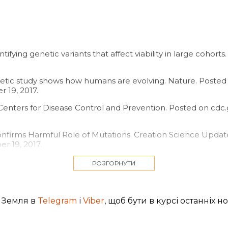
entifying genetic variants that affect viability in large cohorts
enetic study shows how humans are evolving. Nature. Post
 19, 2017.
Centers for Disease Control and Prevention. Posted on cd
onfirms Harmful Role of Mutations. Creation Science Update
r 19, 2017.
Entropy Points to a Young Creation. Acts &, Facts. 43 (11): 16.
РОЗГОРНУТИ
Clocks Verify Recent Creation. Acts &, Facts. 44 (12): 9-11.
c Entropy and the Mystery of the Genome, 3rd ed. Waterloo,
 Земля в
Telegram
і
Viber
, щоб бути в курсі останніх н