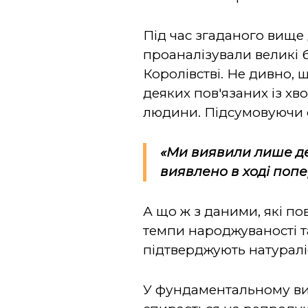
Під час згаданого вище
проаналізували великі 
Королівстві. Не дивно, 
деяких пов'язаних із хв
людини. Підсумовуючи с
«Ми виявили лише де
виявлено в ході попе
А що ж з даними, які по
темпи народжуваності та
підтверджують натуралі
У фундаментальному виз