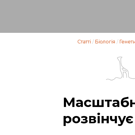
Статті
/
Біологія
/
Генет
Масштабн
розвінчує