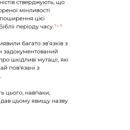
оністів стверджують, що
ореної мінливості
 поширення цієї
,
5
6
іблії періоду часу.
иявили багато зв’язків з
ін задокументований
про шкідливі мутації, які
ай пов'язані з
.
ь цього, навпаки,
у дав цьому явищу назву