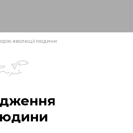
еорію еволюції людини
ідження
 людини