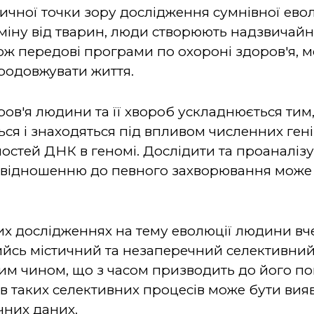
стичної точки зору дослідження сумнівної ево
міну від тварин, люди створюють надзвичайно
кож передові програми по охороні здоров'я, ме
продовжувати життя.
ров'я людини та її хвороб ускладнюється тим
ся і знаходяться під впливом численних генів
остей ДНК в геномі. Дослідити та проаналізу
 відношенню до певного захворювання може
них дослідженнях на тему еволюції людини вч
кийсь містичний та незаперечний селективний
м чином, що з часом призводить до його по
в таких селективних процесів може бути вияв
чних даних.