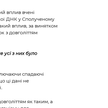
ий вплив вчені
ької ДНК у Сполученому
акий вплив, за винятком
ок з довголіттям
 усі з них було
включаючи спадаючі
о ці дані не
ї.
вголіттям як таким, а