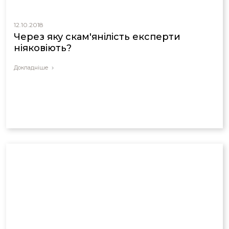
12.10.2018
Через яку скам'янілість експерти
ніяковіють?
Докладніше