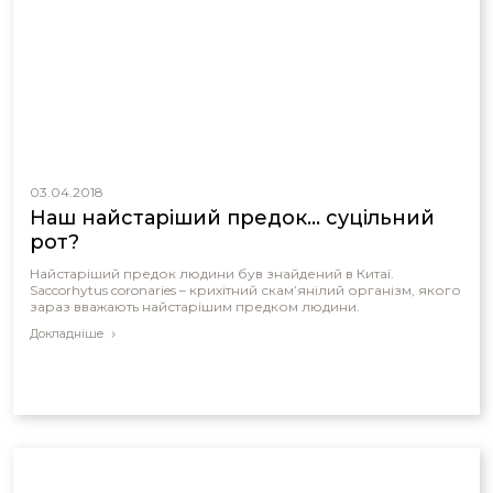
03.04.2018
Наш найстаріший предок... суцільний
рот?
Найстаріший предок людини був знайдений в Китаї.
Saccorhytus coronaries – крихітний скам’янілий організм, якого
зараз вважають найстарішим предком людини.
Докладніше