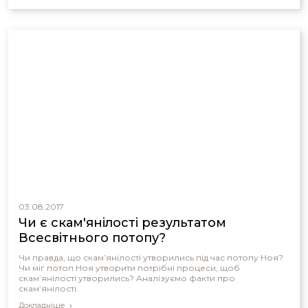
03.08.2017
Чи є скам'янілості результатом
Всесвітнього потопу?
Чи правда, що скам’янілості утворились під час потопу Ноя?
Чи міг потоп Ноя утворити потрібні процеси, щоб
скам’янілості утворились? Аналізуємо факти про
скам’янілості.
Докладніше