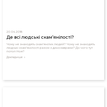
20.04.2018
Де всі людські скам’янілості?
Чому не знаходять скам'янілих людей? Чому не знаходять
людські скам'янілості разом з динозаврами? До чого тут
потоп Ноя?
Докладніше