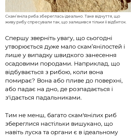
Скам’яніла риба збереглась ідеально. Таке відчуття, що
живу рибу спресували так, що залишився тільки її відбиток.
Спершу зверніть увагу, що сьогодні
утворюється дуже мало скам’янілостей і
лише у випадку швидкого занесення
осадовими породами. Наприклад, що
відбувається з рибою, коли вона
помирає? Вона або пливе до поверхні,
або падає на дно, де розпадається і
з'їдається падальниками.
Тим не менш, багато скам'янілих риб
збереглися настільки вишукано, що
навіть луска та органи є в ідеальному