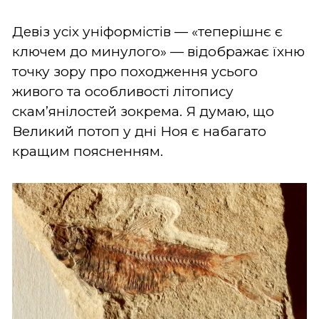
Девіз усіх уніформістів — «теперішнє є
ключем до минулого» — відображає їхню
точку зору про походження усього
живого та особливості літопису
скам’янілостей зокрема. Я думаю, що
Великий потоп у дні Ноя є набагато
кращим поясненням.