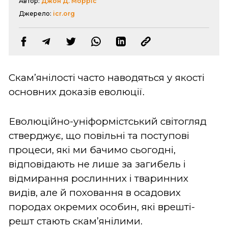
Автор:
Джон Д. Морріс
Джерело:
icr.org
Скам’янілості часто наводяться у якості
основних доказів еволюції.
Еволюційно-уніформістський світогляд
стверджує, що повільні та поступові
процеси, які ми бачимо сьогодні,
відповідають не лише за загибель і
відмирання рослинних і тваринних
видів, але й поховання в осадових
породах окремих особин, які врешті-
решт стають скам’янілими.