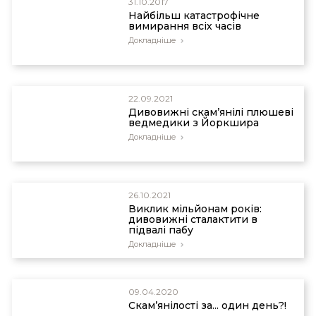
31.10.2017
Найбільш катастрофічне
вимирання всіх часів
Докладніше
22.09.2021
Дивовижні скам’янілі плюшеві
ведмедики з Йоркшира
Докладніше
26.10.2021
Виклик мільйонам років:
дивовижні сталактити в
підвалі пабу
Докладніше
09.04.2020
Скам’янілості за... один день?!