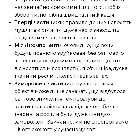
надзвичайно крихкими і для того, щоб їх
зберегти, потрібна швидка літифікація.
Тверді частини:
як правило до них належать
мушлі та кістки, які дуже часто знаходять
відділеними від решти скелета.
М'які компоненти:
очевидно, що вони
будуть повністю зруйновані без раптового
занесення осадовими породами. До них
відносяться м'ясо (плоть), пір'я, шкіра, луска,
тканини рослин, колір і навіть запах.
Заморожені частини:
існування таких
об’єктів може лише означати, що відбулося
раптове зниження температури до
критичного рівня, внаслідок чого безліч
тварин та рослин були дуже швидко
заморожені. Звичайно, ми не спостерігаємо
нічого схожого у сучасному світі.