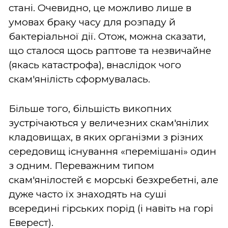
стані. Очевидно, це можливо лише в
умовах браку часу для розпаду й
бактеріальної дії. Отож, можна сказати,
що сталося щось раптове та незвичайне
(якась катастрофа), внаслідок чого
скам'янілість сформувалась.
Більше того, більшість викопних
зустрічаються у величезних скам'янілих
кладовищах, в яких організми з різних
середовищ існування «перемішані» один
з одним. Переважним типом
скам'янілостей є морські безхребетні, але
дуже часто їх знаходять на суші
всередині гірських порід (і навіть на горі
Еверест).