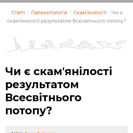
Статті
/
Палеонтологія
/
Скам’янілості
/
Чи є
скам'янілості результатом Всесвітнього потопу?
Чи є скам'янілості
результатом
Всесвітнього
потопу?