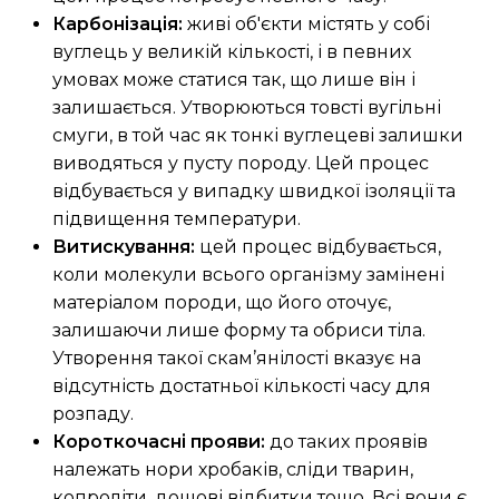
Карбонізація:
живі об'єкти містять у собі
вуглець у великій кількості, і в певних
умовах може статися так, що лише він і
залишається. Утворюються товсті вугільні
смуги, в той час як тонкі вуглецеві залишки
виводяться у пусту породу. Цей процес
відбувається у випадку швидкої ізоляції та
підвищення температури.
Витискування:
цей процес відбувається,
коли молекули всього організму замінені
матеріалом породи, що його оточує,
залишаючи лише форму та обриси тіла.
Утворення такої скам’янілості вказує на
відсутність достатньої кількості часу для
розпаду.
Короткочасні прояви:
до таких проявів
належать нори хробаків, сліди тварин,
копроліти, дощові відбитки тощо. Всі вони є