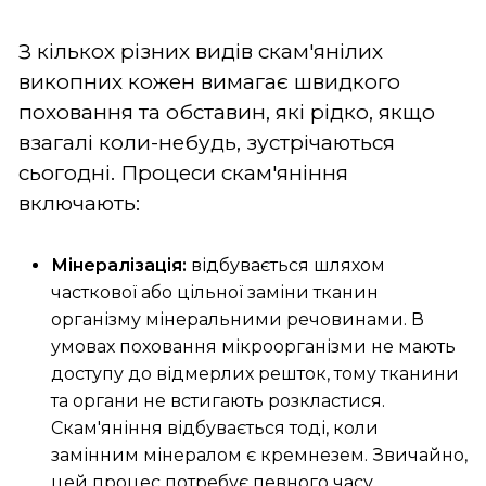
З кількох різних видів скам'янілих
викопних кожен вимагає швидкого
поховання та обставин, які рідко, якщо
взагалі коли-небудь, зустрічаються
сьогодні. Процеси скам'яніння
включають:
Мінералізація:
відбувається шляхом
часткової або цільної заміни тканин
організму мінеральними речовинами. В
умовах поховання мікроорганізми не мають
доступу до відмерлих решток, тому тканини
та органи не встигають розкластися.
Скам'яніння відбувається тоді, коли
замінним мінералом є кремнезем. Звичайно,
цей процес потребує певного часу.