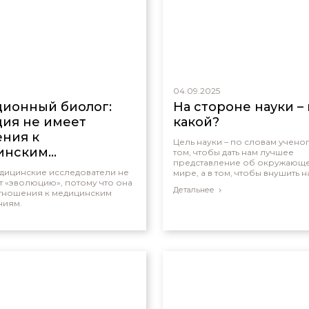
04.09.2025
ионный биолог:
На стороне науки – 
ия не имеет
какой?
ния к
Цель науки – по словам ученог
инским
том, чтобы дать нам лучшее
представление об окружающе
дованиям
едицинские исследователи не
мире, а в том, чтобы внушить н
 «эволюцию», потому что она
материализм.
Детальнее
отношения к медицинским
ниям.