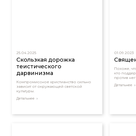
25.04.2025
01.09.2023
Скользкая дорожка
Священ
теистического
Похоже, чт
дарвинизма
кто поддер
против не
Компромиссное христианство сильно
Детальнее
зависит от окружающей светской
культуры.
Детальнее