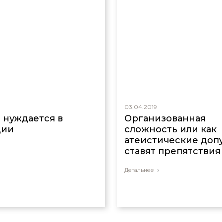
03.04.2019
 нуждается в
Организованная
ции
сложность или как
атеистические до
ставят препятствия
Детальнее