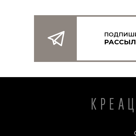
сверхъестественного Творца, наоборот,
как людей иррациональных, ненаучных,
неразумных, невежественных, или даже
«нуждающихся в помощи» (как
выразился Докинз). Индустрия
развлечений часто усугубляет эти
представления путём изображения
ПОДПИШ
«религиозных» людей (особенно
РАССЫЛ
христиан, и особенно церковных
лидеров) шутами или «деревенщиной»
(но почти никогда – профессорами
университетов и т.п.) Реальность идёт
вразрез с этими представлениями.
КРЕА