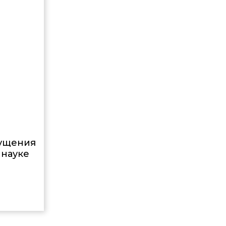
пущения
 науке