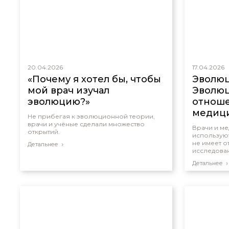
20.04.2026
17.04.2026
«Почему я хотел бы, чтобы
Эволюц
мой врач изучал
Эволюц
эволюцию?»
отноше
медиц
Не прибегая к эволюционной теории,
иссле
врачи и учёные сделали множество
Врачи и м
открытий.
используют
не имеет 
Детальнее
исследова
Детальнее