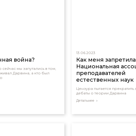
13.06.2023
ная война?
Как меня запретила
Национальная ассо
о сейчас мы запутались в том,
преподавателей
живал Дарвина, а кто был
го
естественных наук
Цензура пытается прекратить
дебаты о теории Дарвина
Детальнее