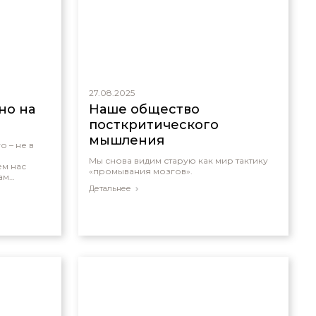
27.08.2025
но на
Наше общество
посткритического
мышления
о – не в
Мы снова видим старую как мир тактику
м нас
«промывания мозгов».
ам
Детальнее