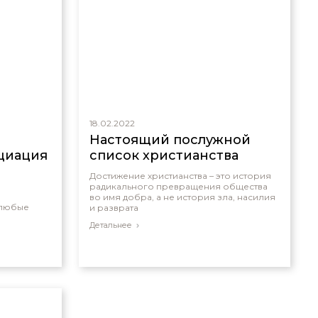
18.02.2022
Настоящий послужной
циация
список христианства
Достижение христианства – это история
радикального превращения общества
во имя добра, а не история зла, насилия
 любые
и разврата
Детальнее