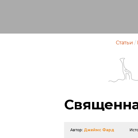
Статьи
/
Священна
Автор:
Джеймс Фард
Ист