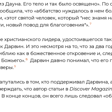
из Дауна. Его тело и так было освящено». По
ообщила, что «аббатство нуждалось в нем бо
, «этот святой человек, который "нес знамя на
7
ти, новый повод для благоговения"».
е христианского лидера, удостоившегося так
к Дарвин. И это несмотря на то, что за два 
Библию как в божественное откровение и, сле
8
 Божьего».
Дарвин давно понимал, что его 
9
 веры.
апутались в том, кто поддерживал Дарвина, а
верждать, что автор статьи в
Discover
Magazi
 В конце концов, он всего лишь следовал «