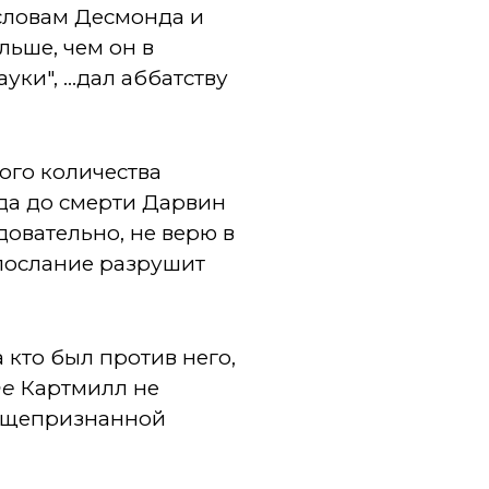
 словам Десмонда и
льше, чем он в
уки", ...дал аббатству
ого количества
года до смерти Дарвин
довательно, не верю в
послание разрушит
 кто был против него,
ne
Картмилл не
общепризнанной