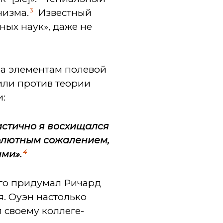
3
низма.
Известный
ных наук», даже не
на элементам полевой
или против теории
и:
Частично я восхищался
бсолютным сожалением,
4
ми».
Его придумал Ричард
. Оуэн настолько
л своему коллеге-