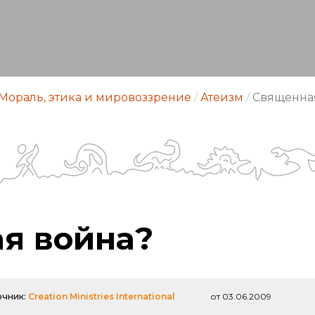
Мораль, этика и мировоззрение
/
Атеизм
/
Священна
я война?
очник:
Creation Ministries International
от 03.06.2009