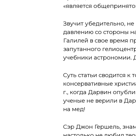
«является общепринятой
Звучит убедительно, н
давлению со стороны на
Галилей в свое время 
запутанного гелиоцент
учебники астрономии. Д
Суть статьи сводится к
консервативные христиа
г., когда Дарвин опубл
ученые не верили в Дар
на мед!
Сэр Джон Гершель, знам
настолько не любил теор