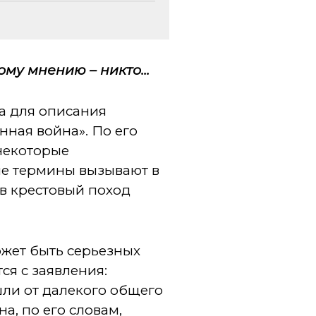
ному мнению
– никто...
ла для описания
ная война». По его
 некоторые
ые термины вызывают в
в крестовый поход
ожет быть серьезных
ся с заявления:
шли от далекого общего
а, по его словам,