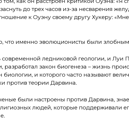
том, как он расстроен критикой Оуэна: «Я сг
 заснуть до трех часов из-за несварения жел
тношение к Оуэну своему другу Хукеру: «Мне
то, что именно эволюционисты были злобны
ь современной ледниковой геологии, и Луи П
 разработал закон биогенеза – жизнь проис
 биологии, и которого часто называют вели
ки против теории Дарвина.
 ученые были настроены против Дарвина, знае
лигиозных людей, которые поддерживали его
е.