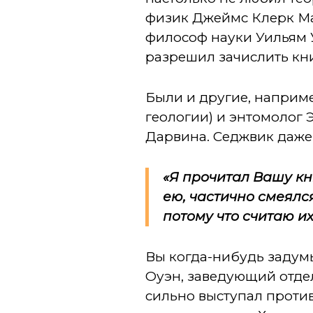
физик Джеймс Клерк Ма
философ науки Уильям У
разрешил зачислить кн
Были и другие, наприм
геологии) и энтомолог
Дарвина. Седжвик даже
«Я прочитал Вашу кн
ею, частично смеялс
потому что считаю 
Вы когда-нибудь задумы
Оуэн, заведующий отде
сильно выступал против