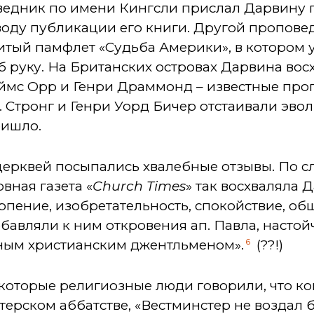
едник по имени Кингсли прислал Дарвину 
оду публикации его книги. Другой пропове
итый памфлет «Судьба Америки», в котором 
б руку. На Британских островах Дарвина вос
мс Орр и Генри Драммонд – известные про
. Стронг и Генри Уорд Бичер отстаивали эв
ришло.
церквей посыпались хвалебные отзывы. По с
вная газета «
Church Times
» так восхваляла Д
терпение, изобретательность, спокойствие, о
бавляли к ним откровения ап. Павла, настойч
6
ным христианским джентльменом».
(??!)
екоторые религиозные люди говорили, что к
ерском аббатстве, «Вестминстер не воздал 