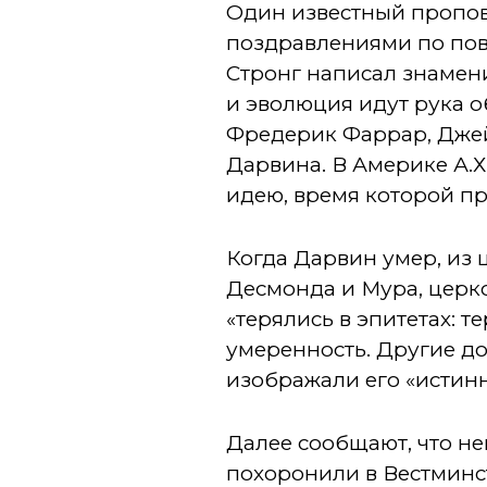
Один известный пропов
поздравлениями по пов
Стронг написал знамен
и эволюция идут рука о
Фредерик Фаррар, Джей
Дарвина. В Америке А.Х
идею, время которой п
Когда Дарвин умер, из 
Десмонда и Мура, церко
«терялись в эпитетах: 
умеренность. Другие до
изображали его «истин
Далее сообщают, что н
похоронили в Вестминст