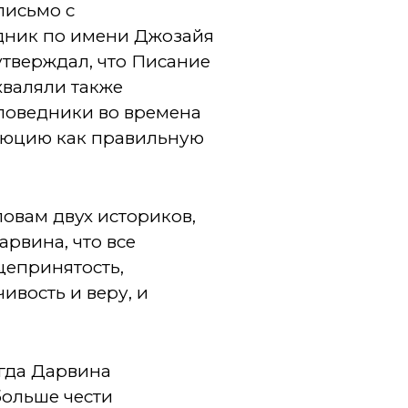
письмо с
дник по имени Джозайя
утверждал, что Писание
хваляли также
поведники во времена
олюцию как правильную
ловам двух историков,
арвина, что все
бщепринятость,
ивость и веру, и
огда Дарвина
больше чести