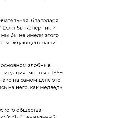
нчательная, благодаря
? Если бы Коперник и
 мы бы не имели этого
загромождающего наши
 в основном злобные
ситуация тянется с 1859
нако на самом деле это
сь на него, как медведь
ского общества,
2
 [sic]».
Гениальный