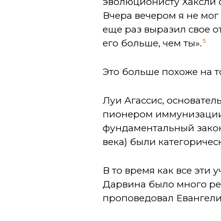
эволюционисту Хаксли о 
Вчера вечером я не мог
еще раз выразил свое о
5
его больше, чем ты».
Это больше похоже на 
Луи Агассис, основател
пионером иммунизации,
фундаментальный закон
века) были категоричес
В то время как все эти
Дарвина было много ре
проповедовал Евангели