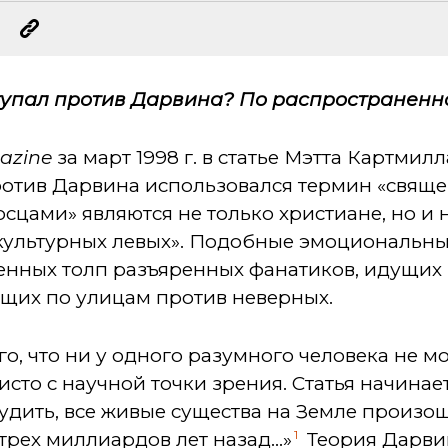
ступал против Дарвина? По распространен
azine
за март 1998 г. в статье Мэтта Картмил
тив Дарвина использовался термин «священ
осцами» являются не только христиане, но и
культурных левых». Подобные эмоциональн
енных толп разъяренных фанатиков, идущих 
щих по улицам против неверных.
го, что ни у одного разумного человека не м
сто с научной точки зрения. Статья начинает
удить, все живые существа на Земле произо
1
трех миллиардов лет назад...»
Теория Дарвин