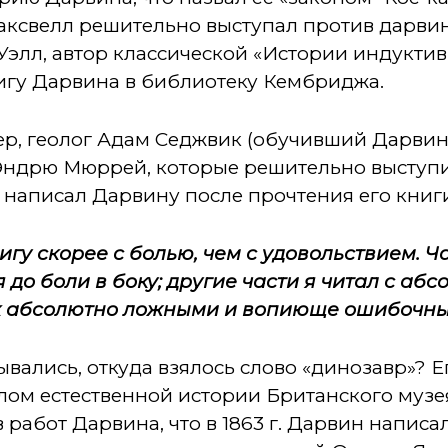
ксвелл решительно выступал против дарви
элл, автор классической «Истории индуктив
игу Дарвина в библиотеку Кембриджа.
ер, геолог Адам Седжвик (обучивший Дарви
 Эндрю Мюррей, которые решительно выступ
 написал Дарвину после прочтения его книг
игу скорее с болью, чем с удовольствием. 
я до боли в боку; другие части я читал с а
их абсолютно ложными и вопиюще ошибочны
вались, откуда взялось слово «динозавр»? 
лом естественной истории Британского музея
 работ Дарвина, что в 1863 г. Дарвин написа