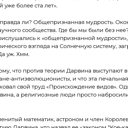
 уже более ста лет».
е правда ли? Общепризнанная мудрость. Око
учного сообщества. Где бы мы были без нее
прислушались к «общепризнанной мудрости»,
рического взгляда на Солнечную систему, 
а уж. Хмм.
 тому, что против теории Дарвина выступают
не-антиэволюционисты, и что эта печальная 
иковал свой труд «Происхождение видов». Од
вина, а религиозные люди просто набросили
енитый математик, астроном и член Королев
ию Дарвина, что назвал ее «законом "Кое-как"