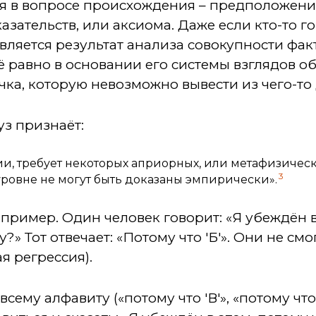
я в вопросе происхождения – предположени
азательств, или аксиома. Даже если кто-то г
вляется результат анализа совокупности фак
ё равно в основании его системы взглядов об
чка, которую невозможно вывести из чего-то 
з признаёт:
и, требует некоторых априорных, или метафизиче
3
ровне не могут быть доказаны эмпирически».
ример. Один человек говорит: «Я убеждён в 
?» Тот отвечает: «Потому что 'Б'». Они не см
я регрессия).
ему алфавиту («потому что 'В'», «потому что 'Г