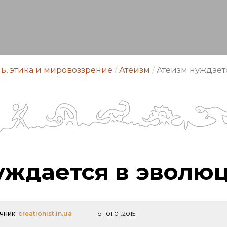
ь, этика и мировоззрение
/
Атеизм
/
Атеизм нуждает
уждается в эволю
чник:
creationist.in.ua
от 01.01.2015