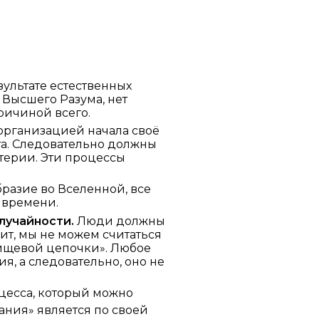
езультате естественных
 Высшего Разума, нет
ричиной всего.
 организацией начала своё
та. Следовательно должны
терии. Эти процессы
бразие во Вселенной, все
 времени.
лучайности.
Люди должны
ит, мы не можем считаться
пищевой цепочки». Любое
я, а следовательно, оно не
оцесса, который можно
дания» является по своей