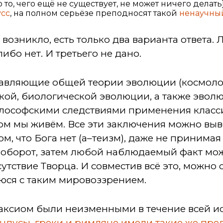
о то, чего ещё не существует, не может ничего делат
усс
, на полном серьёзе преподносят такой
ненаучны
ё возникло, есть только два варианта ответа.
либо нет. И третьего не дано.
ставляющие общей теории эволюции (космоло
кой, биологической эволюции, а также эвол
илософскими следствиями применения класс
ром мы живём. Все эти заключения можно выв
ом, что Бога нет (а–теизм), даже не принима
аоборот, затем любой наблюдаемый факт мо
сутствие Творца. И совместив всё это, можно
юся с таким мировоззрением.
-аксиом были неизменными в течение всей и
индусы, греки и римляне имели такие же пр