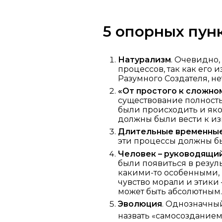
5 опорных пун
Натурализм
. Очевидно,
процессов, так как его 
Разумного Создателя, н
«От простого к сложно
существование полност
были происходить и як
должны были вести к из
Длительные временные
эти процессы должны б
Человек – руководящий
были появиться в резуль
какими-то особенными,
чувство морали и этики 
может быть абсолютным
Эволюция
. Однозначный
назвать «самосозданием