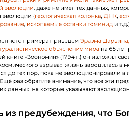
ой эволюции
, даже не имея тех данных, кото
и эволюции (
геологическая колонка
,
ДНК
,
ес
ирование
,
ископаемые останки гоминид
и т.д.)
еменного примера приведём
Эразма Дарвина,
атуралистическое объяснение мира
на 65 лет
й книге «Зоономия» (1794 г.) он изложил сво
«космического взрыва», жизнь зародилась в 
ся до тех пор, пока не эволюционировали в л
Ещё раз обратите внимание, что все эти пр
их данных, на которые указывают эволюцион
ь из предубеждения, что Бо