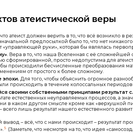
ктов атеистической веры
 что атеист должен верить в то, что всё возникло в р
изначальной предпосылкой было то, что нет никакого
ет «управляющей руки», которая бы являлась первоп
му»
. Вера в то, что наша Вселенная с её сложнейшей
ью сформированной, просто недопустима для атеис
обы происходили бесчисленные преобразования ма
менениям от простого к более сложному.
 эпохи.
Для того, чтобы объяснить огромное разноо
ыли происходить в течение колоссальных периодов
ся своими собственными принципами результат с
тате естественных неуправляемых процессов, а знач
 ни в каком другом смысле кроме как «верхушкой 
– всего лишь результат нашего естественного развити
.
 вывод – всё, что с нами происходит – результат пр
5
».
(Заметьте, что несмотря на то, что идея «самосоз