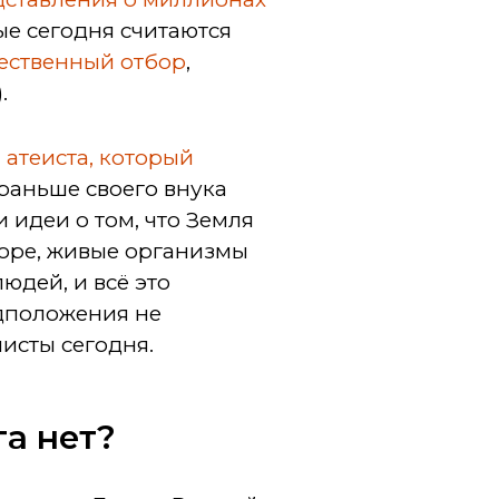
рые сегодня считаются
тественный отбор
,
.
 атеиста, который
 раньше своего внука
и идеи о том, что Земля
море, живые организмы
юдей, и всё это
едположения не
исты сегодня.
га нет?