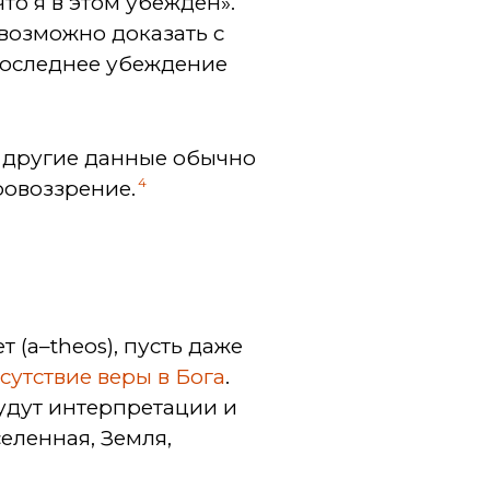
то я в этом убеждён».
евозможно доказать с
последнее убеждение
е другие данные обычно
4
ровоззрение.
т (a–theos), пусть даже
сутствие веры в Бога
.
будут интерпретации и
еленная, Земля,