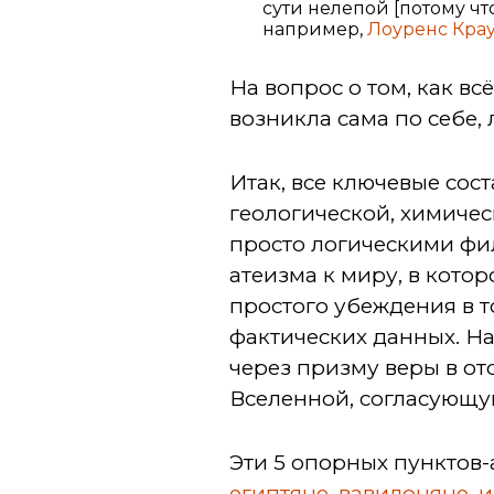
сути нелепой [потому чт
например,
Лоуренс Кра
На вопрос о том, как вс
возникла сама по себе, 
Итак, все ключевые со
геологической, химичес
просто логическими ф
атеизма к миру, в кото
простого убеждения в т
фактических данных. Н
через призму веры в от
Вселенной, согласующу
Эти 5 опорных пунктов
египтяне, вавилоняне, 