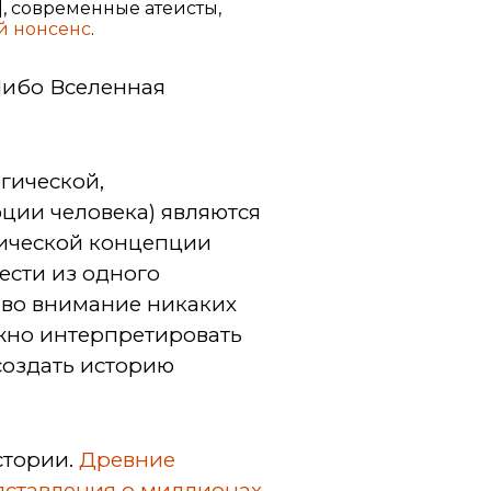
ь], современные атеисты,
й нонсенс
.
 Либо Вселенная
гической,
юции человека) являются
ической концепции
ести из одного
я во внимание никаких
жно интерпретировать
 создать историю
стории.
Древние
едставления о миллионах