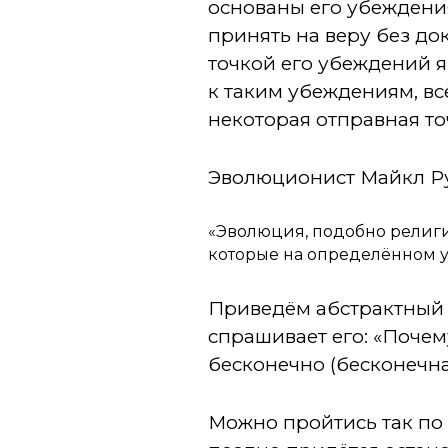
основаны его убеждени
принять на веру без док
точкой его убеждений я
к таким убеждениям, вс
некоторая отправная то
Эволюционист Майкл Ру
«Эволюция, подобно религи
которые на определённом у
Приведём абстрактный п
спрашивает его: «Почему
бесконечно (бесконечна
Можно пройтись так по вс