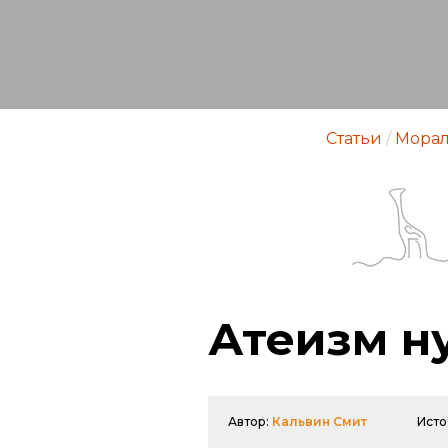
Статьи
/
Морал
Атеизм н
Автор:
Кальвин Смит
Исто