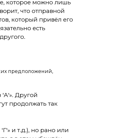
е, которое можно лишь
оворит, что отправной
тов, который привёл его
язательно есть
другого.
ских предположений,
'А'». Другой
огут продолжать так
'» и т.д.), но рано или