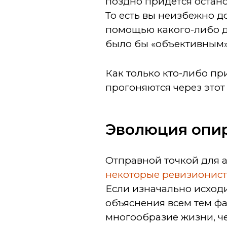
поздно придётся останов
То есть вы неизбежно д
помощью какого-либо д
было бы «объективным
Как только кто-либо п
прогоняются через этот
Эволюция опир
Отправной точкой для ат
некоторые ревизионисты
Если изначально исходи
объяснения всем тем фа
многообразие жизни, че