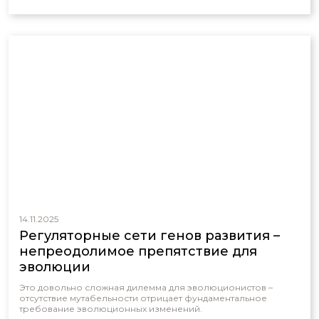
14.11.2025
Регуляторные сети генов развития –
непреодолимое препятствие для
эволюции
Это довольно сложная дилемма для эволюционистов –
отсутствие мутабельности отрицает фундаментальное
требование эволюционных изменений.