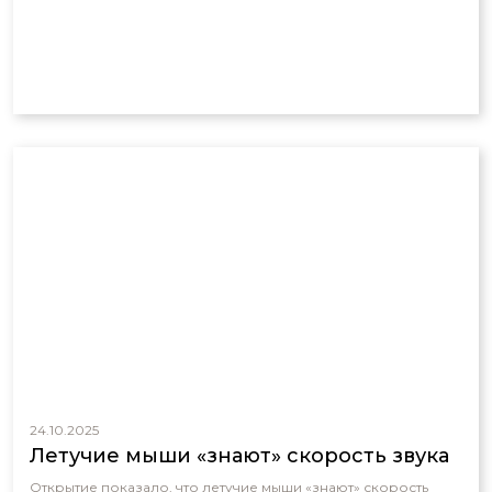
24.10.2025
Летучие мыши «знают» скорость звука
Открытие показало, что летучие мыши «знают» скорость