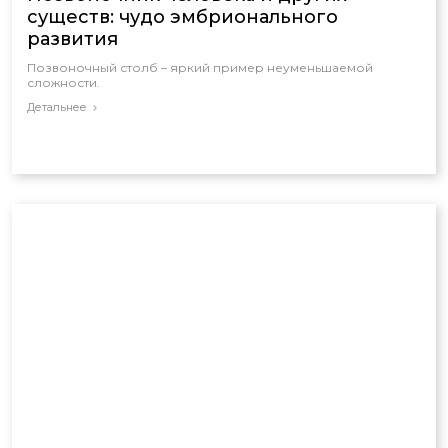
существ: чудо эмбрионального
развития
Позвоночный столб – яркий пример неуменьшаемой
сложности.
Детальнее