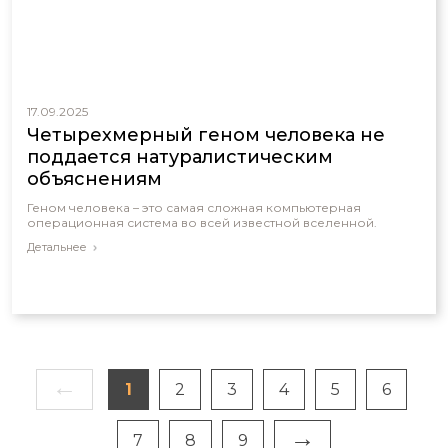
17.09.2025
Четырехмерный геном человека не
поддается натуралистическим
объяснениям
Геном человека – это самая сложная компьютерная
операционная система во всей известной вселенной.
Детальнее
←
1
2
3
4
5
6
→
7
8
9