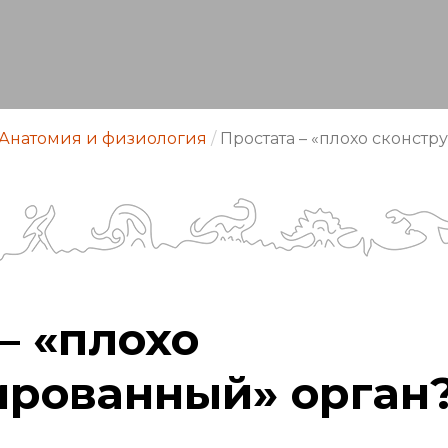
Анатомия и физиология
/
Простата – «плохо сконст
– «плохо
ированный» орган