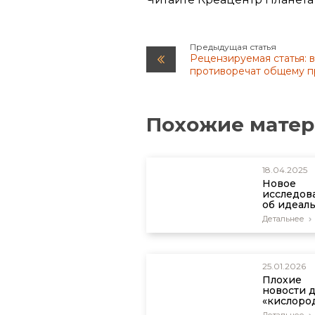
Предыдущая статья
Рецензируемая статья:
противоречат общему 
Похожие мате
18.04.2025
Новое
исследов
об идеал
сохранно
Детальнее
деликатн
мягкотел
организм
25.01.2026
Плохие
новости 
«кислоро
теории»