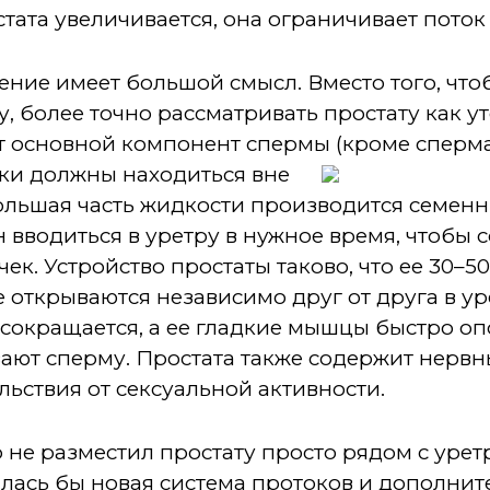
стата увеличивается, она ограничивает поток
ние имеет большой смысл. Вместо того, чтоб
у, более точно рассматривать простату как 
т основной компонент спермы (кроме сперм
чки должны находиться вне
большая часть жидкости производится семен
 вводиться в уретру в нужное время, чтобы 
ек. Устройство простаты таково, что ее 30–5
е открываются независимо друг от друга в ур
 сокращается, а ее гладкие мышцы быстро о
ют сперму. Простата также содержит нервны
льствия от сексуальной активности.
 не разместил простату просто рядом с урет
алась бы новая система протоков и дополни