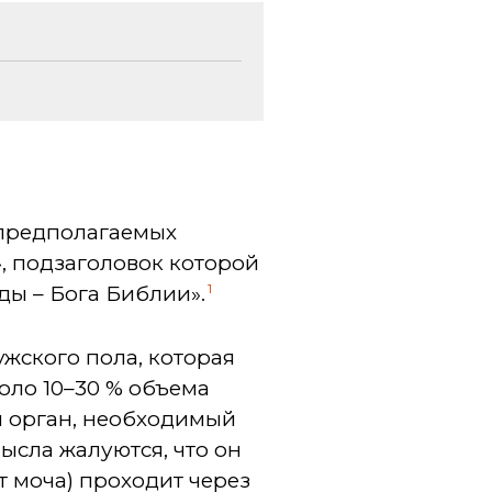
 предполагаемых
, подзаголовок которой
1
ды – Бога Библии».
жского пола, которая
оло 10–30 % объема
й орган, необходимый
сла жалуются, что он
т моча) проходит через