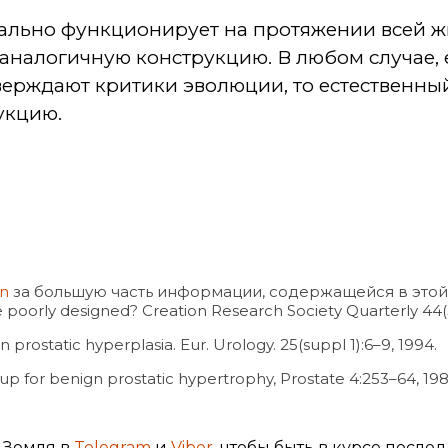
мально функционирует на протяжении всей 
налогичную конструкцию. В любом случае, 
тверждают критики эволюции, то естественный
укцию.
en
за большую часть информации, содержащейся в этой 
e poorly designed? Creation Research Society Quarterly 44(
gn prostatic hyperplasia. Eur. Urology. 25(suppl 1):6–9, 1994.
 group for benign prostatic hypertrophy, Prostate 4:253–64, 198
 Земля в
Telegram
и
Viber
, чтобы быть в курсе после