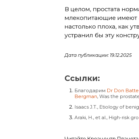
В целом, простата нор
млекопитающие имеют а
настолько плоха, как у
устранил бы эту констр
Дата публикации: 19.12.2025
Ссылки:
Благодарим
Dr Don Batt
Bergman
, Was the prostat
Isaacs J.T., Etiology of beni
Araki, H., et al., High-risk
Читайте Креацентр Планета