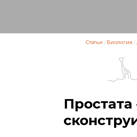
Статьи
/
Биология
/
Простата 
сконстру