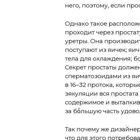
него, поэтому, если про
Однако такое расположе
проходит через простат
уретры. Она производи
поступают из яичек; яи
тела для охлаждения; 
Секрет простаты должен
сперматозоидами из яич
в 16–32 протока, которы
эякуляции вся простата
содержимое и выталкива
за бò́льшую часть удово
Так почему же дизайнер
что для этого потребов