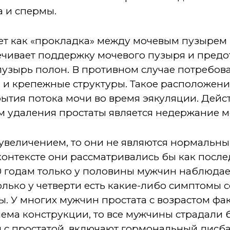
а и спермы.
ует как «прокладка» между мочевым пузырем
ечивает поддержку мочевого пузыря и пред
пузырь полон. В противном случае потребов
 и крепежные структуры. Такое расположени
тия потока мочи во время эякуляции. Дейст
 удаления простаты является недержание м
 увеличением, то они не являются нормальны
онтексте они рассматривались бы как после
0 годам только у половины мужчин наблюдае
олько у четверти есть какие-либо симптомы 
. У многих мужчин простата с возрастом фа
ема конструкции, то все мужчины страдали б
с простатой, включают гормональный дисба