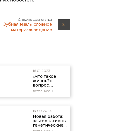
Следующая статья
Зубная эмаль: сложное
материаловедение
16.01.2023
«Что такое
жизнь?»:
вопрос,
который
Детальнее
никогда не
задают
ученые-
атеисты
14.09.2024
Новая работа:
альтернативные
генетические
коды лучше