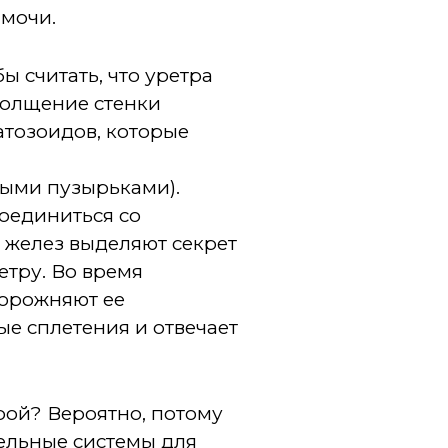
 мочи.
ы считать, что уретра
утолщение стенки
атозоидов, которые
ными пузырьками).
соединиться со
0 желез выделяют секрет
етру. Во время
порожняют ее
е сплетения и отвечает
рой? Вероятно, потому
тельные системы для