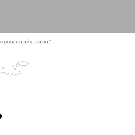
руированный» орган?
?