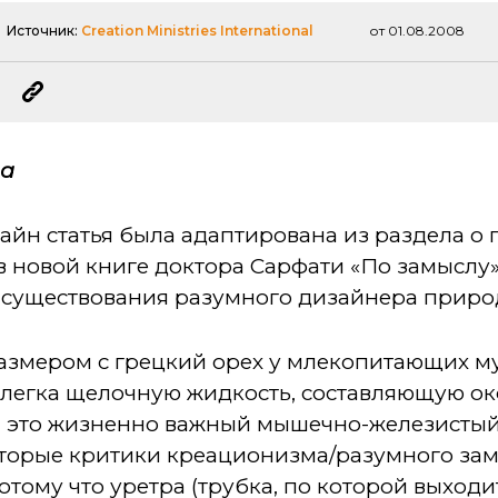
Источник:
Creation Ministries International
от 01.08.2008
на
айн статья была адаптирована из раздела о
в новой книге доктора Сарфати «По замыслу»
а существования разумного дизайнера приро
размером с грецкий орех у млекопитающих му
слегка щелочную жидкость, составляющую ок
, это жизненно важный мышечно-железисты
торые критики креационизма/разумного замы
отому что уретра (трубка, по которой выходи