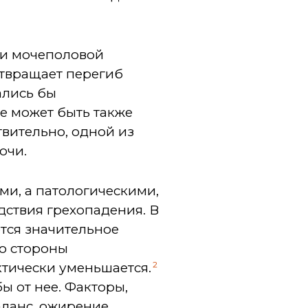
 и мочеполовой
отвращает перегиб
ались бы
е может быть также
вительно, одной из
очи.
ми, а патологическими,
дствия грехопадения. В
тся значительное
со стороны
2
ктически уменьшается.
ы от нее. Факторы,
ланс, ожирение,