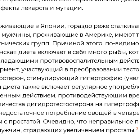
фекты лекарств и мутации.
живающие в Японии, гораздо реже сталкиваю
ие мужчины, проживающие в Америке, имеют т
нических групп. Причиной этого, по-видимо
нская диета включает в себя много рыбы, кот
бладающими противовоспалительным действ
рмент, участвующий в преобразовании тесто
тостерон, стимулирующий гипертрофию (увел
 диета также включает регулярное употребл
генным действием, противодействующим вр
личества дигидротестостерона на гипертроф
недостаточное потребление овощей в четыре
 с простатой. Очевидно, что неправильное 
3
ужчин, страдающих увеличением простаты.