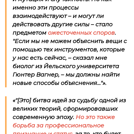
именно эти процессы
взаимодействуют – и могут ли
действовать другие силы – стало
предметом
ожесточенных споров
.
"Если мы не можем объяснить вещи с
помощью тех инструментов, которые
у нас есть сейчас, – сказал мне
биолог из Йельского университета
Гюнтер Вагнер, – мы должны найти
новые способы объяснения..."».
«"[Это] битва идей за судьбу одной из
великих теорий, сформировавших
современную эпоху.
Но это также
борьба за профессиональное
признание и статус
, за то, кто будет