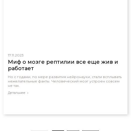
17.11.2023
Миф о мозге рептилии все еще жив и
работает
Но с годами, по мере развития нейронауки, стали всплывать
нежелательные факты. Человеческий мозг устроен совсем
не так.
Детальнее