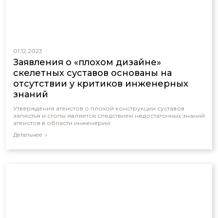
01.12.2023
Заявления о «плохом дизайне»
скелетных суставов основаны на
отсутствии у критиков инженерных
знаний
Утверждения атеистов о плохой конструкции суставов
запястья и стопы является следствием недостаточных знаний
атеистов в области инженерии.
Детальнее