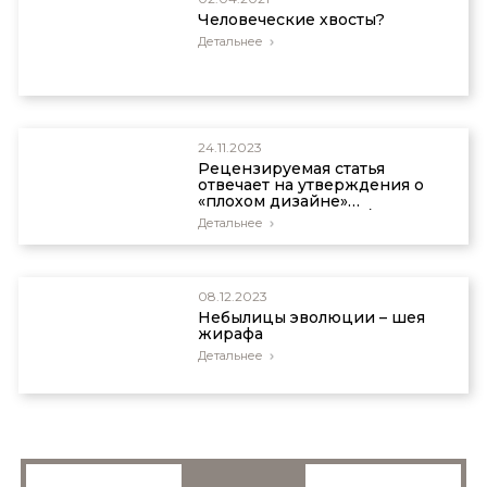
Человеческие хвосты?
Детальнее
24.11.2023
Рецензируемая статья
отвечает на утверждения о
«плохом дизайне»
человеческой стопы/
Детальнее
голеностопа
08.12.2023
Небылицы эволюции – шея
жирафа
Детальнее