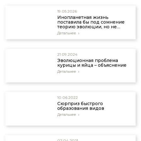
19.05.2026
Инопланетная жизнь
поставила бы под сомнение
теорию эволюции, но не
религию
Детальнее
21.09.2024
Эволюционная проблема
курицы и яйца – объяснение
Детальнее
10.06.2022
Сюрприз быстрого
образования видов
Детальнее
02.04.2021