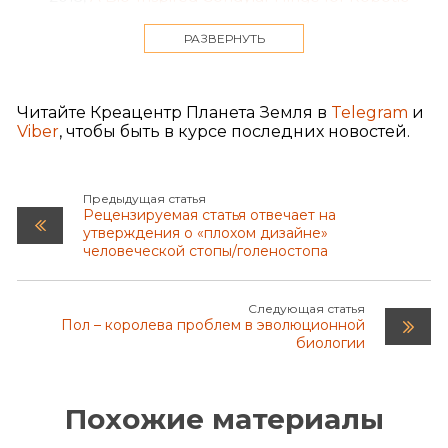
Limbs
, The American Society of Mechanical
Engineers, June 27, 2013
РАЗВЕРНУТЬ
Thomas L Sanders et al., 2016,
Incidence of
Anterior Cruciate Ligament Tears and
Читайте Креацентр Планета Земля в
Telegram
и
Reconstruction: A 21-Year Population-Based
Viber
, чтобы быть в курсе последних новостей.
Study
, PubMed, 2016 Jun 44(6): pp. 1502-7
Suman Medda et al., 2023,
Diaphyseal Femur
Fracture
, StatPearls, 2023 Jan
Предыдущая статья
Рецензируемая статья отвечает на
утверждения о «плохом дизайне»
человеческой стопы/голеностопа
Следующая статья
Пол – королева проблем в эволюционной
биологии
Похожие материалы