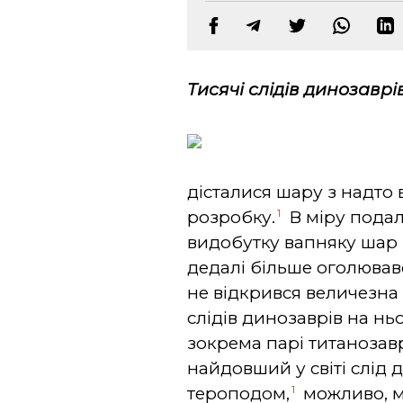
Тисячі слідів динозаврі
дісталися шару з надто
1
розробку.
В
міру пода
видобутку вапняку шар 
дедалі більше оголював
не відкрився величезна с
слідів динозаврів на н
зокрема парі титанозавр
найдовший у світі слід
1
тероподом,
можливо, 