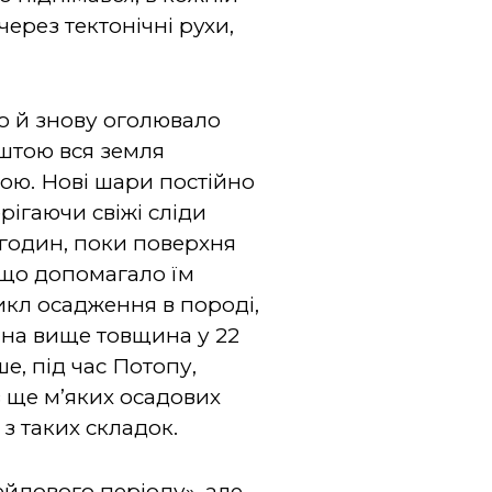
через тектонічні рухи,
о й знову оголювало
ештою вся земля
ою. Нові шари постійно
рігаючи свіжі сліди
а годин, поки поверхня
 що допомагало їм
кл осадження в породі,
ана вище товщина у 22
е, під час Потопу,
в ще м’яких осадових
з таких складок.
йдового періоду», але