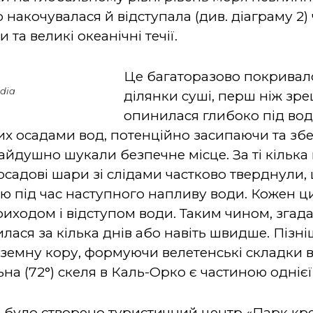
 накочувалася й відступала (див. діаграму 2) 
 та великі океанічні течії.
Це багаторазово покривал
edia
ділянки суші, перш ніж зр
опинилася глибоко під вод
х осадами вод, потенційно засипаючи та збе
дчайдушно шукали безпечне місце. За ті кільк
осадові шари зі слідами частково тверднули,
 під час наступного напливу води. Кожен ци
риходом і відступом води. Таким чином, згад
лася за кілька днів або навіть швидше. Пізніш
и земну кору, формуючи велетенські складки 
а (72°) скеля в Каль-Орко є частиною однієї 
о було створено туристичний центр «Парк кре