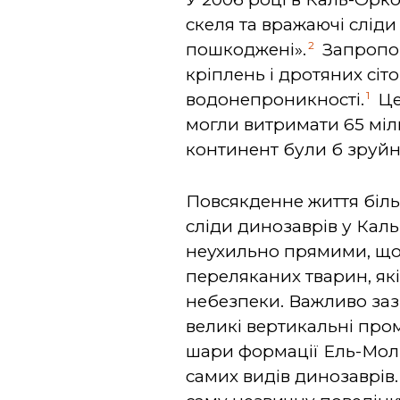
скеля та вражаючі слід
2
пошкоджені».
Запропон
кріплень і дротяних сіто
1
водонепроникності.
Це 
могли витримати 65 міль
континент були б зруйн
Повсякденне життя біль
сліди динозаврів у Каль-
неухильно прямими,
що
переляканих тварин, які
небезпеки. Важливо заз
великі вертикальні пром
шари формації Ель-Моліно
самих видів динозаврів.