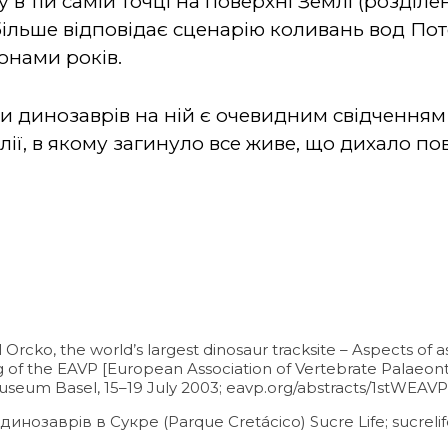
 в тій самій точці на поверхні Землі (розділ
 більше відповідає сценарію коливань вод Пото
онами років.
ди динозаврів на ній є очевидним свідченням
лії, в якому загинуло все живе, що дихало пов
al Orcko, the world’s largest dinosaur tracksite – Aspects of
ng of the EAVP [European Association of Vertebrate Palaeonto
useum Basel, 15–19 July 2003; eavp.org/abstracts/1stWEAVPa
инозаврів в Сукре (Parque Cretácico) Sucre Life; sucreli