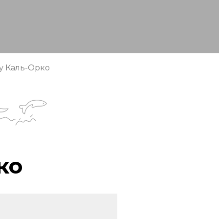
 у Каль-Орко
ко