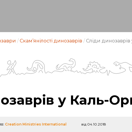
заври
/
Скам’янілості динозаврів
/
Сліди динозаврів
озаврів у Каль-Ор
ло:
Creation Ministries International
від 04.10.2018