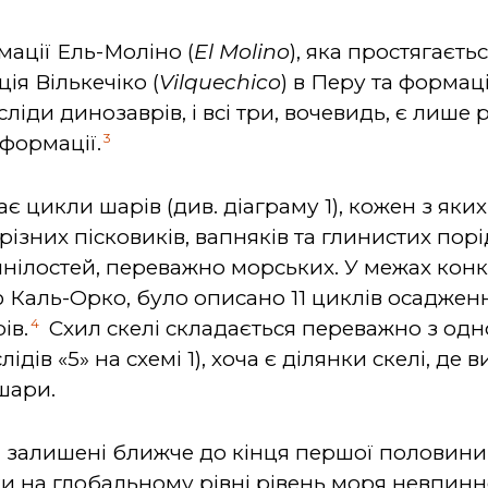
мації Ель-Моліно (
El Molino
), яка простягаєть
ція Вількечіко (
Vilquechico
) в Перу та формац
 сліди динозаврів, і всі три, вочевидь, є лиш
3
формації.
 цикли шарів (див. діаграму 1), кожен з яких
різних пісковиків, вапняків та глинистих порі
’янілостей, переважно морських. У межах кон
Каль-Орко, було описано 11 циклів осадження
4
ів.
Схил скелі складається переважно з одн
лідів «5» на схемі 1), хоча є ділянки скелі, д
шари.
ли залишені ближче до кінця першої половини
 на глобальному рівні рівень моря невпинно