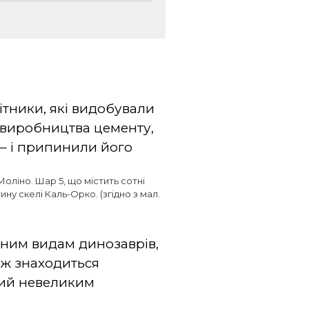
бітники, які видобували
 виробництва цементу,
 – і припинили його
оліно. Шар 5, що містить сотні
ну скелі Каль-Орко. (згідно з мал.
зним видам динозаврів,
кож знаходиться
ний невеликим