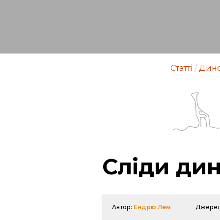
Статті
/
Дино
Сліди дин
Автор:
Ендрю Лем
Джере