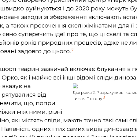
и швидко руйнуються і до 2020 року можуть б
овані заходи зі збереження включають вста
к, а також просочення скелі хімікатами для її
явно суперечить ідеї про те, що ці скелі та сл
йонів років природних процесів, адже не лише
7
овані задовго до цього.
шості тварин зазвичай включає блукання в по
Орко, як і майже всі інші відомі сліди динозав
 вказує на
Діаграма 2: Розрахункові кол
 рятувалися від
8
тижня Потопу
начити, що, попри
іжки між ними, різні
, які містять сліди, мають точно такі самі сл
 Наявність одних і тих самих видів динозавр