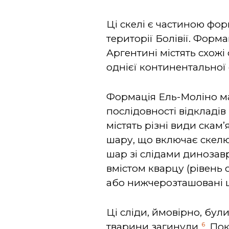
Ці скелі є частиною фор
території Болівії. Форма
Аргентині містять схожі
однієї континентальної 
Формація Ель-Моліно має
послідовності відкладів 
містять різні види скам
шару, що включає скелю 
шар зі слідами динозавр
вмістом кварцу (рівень с
або нижчерозташовані 
Ці сліди, ймовірно, бу
6
тварини загинули.
Поки