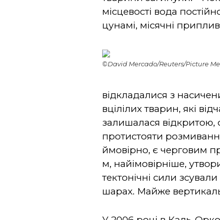
місцевості вода постійно
цунамі, місячні припливи
©David Mercado/Reuters/Picture M
відкладалися з насичени
вцілілих тварин, які ві
залишалася відкритою, 
протистояти розмиванню
ймовірно, є черговим п
м, найімовірніше, утвори
тектонічні сили зсувал
шарах. Майже вертикальн
У 2006 році в Каль-Орк