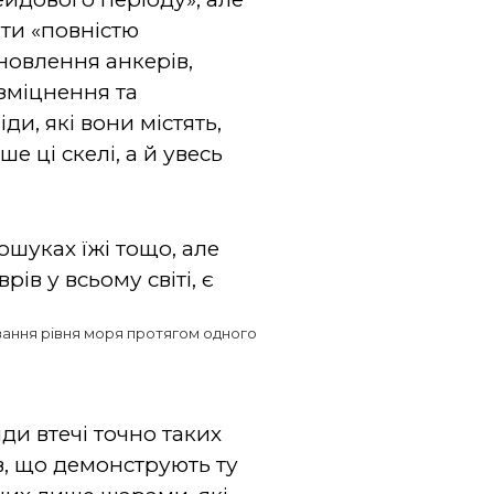
ути «повністю
новлення анкерів,
 зміцнення та
іди, які вони містять,
 ці скелі, а й увесь
шуках їжі тощо, але
рів у всьому світі, є
ивання рівня моря протягом одного
іди втечі точно таких
ів, що демонструють ту