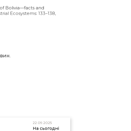
 of Bolivia—facts and
trial Ecosystems: 133–138,
смана Вокера;
 sense of dinosaur
овин.
s, 2011;
creation.com/s/10-
com/vanishing-coastlines.
22.09.2025
На сьогодні