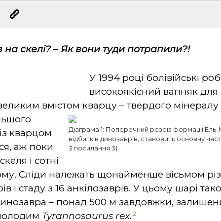
в на скелі? – Як вони туди потрапили?!
У 1994 році болівійські ро
високоякісний вапняк для
 великим вмістом кварцу – твердого мінералу
льшого
Діаграма 1: Поперечний розріз формації Ель-М
із кварцом
відбитків динозаврів, становить основну части
ся, аж поки
3 посилання 3)
келя і сотні
ьому. Сліди належать щонайменше вісьмом рі
ів і стаду з 16 анкілозаврів. У цьому шарі та
 динозавра – понад 500 м завдовжки, залише
2
молодим
Tyrannosaurus
rex
.