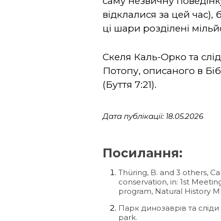
саму незвичну поведінку
відклалися за цей час),
ці шари розділені мільй
Скеля Каль-Орко та слі
Потопу, описаного в Біб
(Буття 7:21).
Дата публікації: 18.05.2026
Посилання:
Thüring, B. and 3 others, C
conservation, in: 1st Meeti
program, Natural History M
Парк динозаврів та сліди д
park.