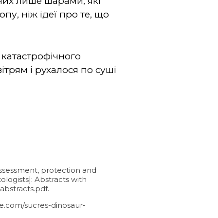
ених лише шарами, які
пу, ніж ідеї про те, що
 катастрофічного
ітрям і рухалося по суші
 assessment, protection and
logists]: Abstracts with
bstracts.pdf.
fe.com/sucres-dinosaur-