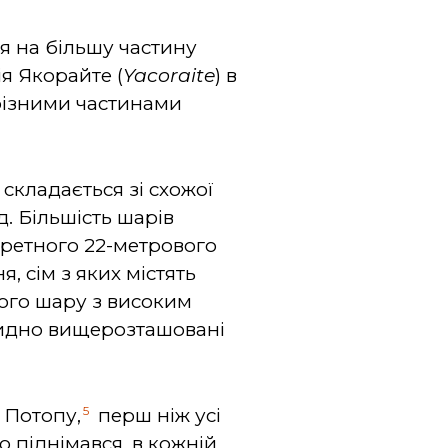
ся на більшу частину
ія Якорайте (
Yacoraite
) в
е різними частинами
 складається зі схожої
д. Більшість шарів
кретного 22-метрового
, сім з яких містять
ого шару з високим
е видно вищерозташовані
5
 Потопу,
перш ніж усі
 піднімався, в кожній