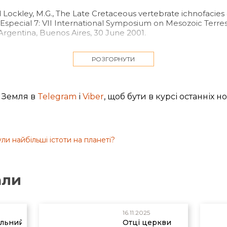
nd Lockley, M.G., The Late Cretaceous vertebrate ichnofacies
on Especial 7: VII International Symposium on Mesozoic Terres
Argentina, Buenos Aires, 30 June 2001.
3, Meyer, ref. 3.
РОЗГОРНУТИ
e (пікова фаза Потопу) в біблійній геологічній моделі Та
aur Challenges and Mysteries: How the Genesis Flood makes
 Земля в
Telegram
і
Viber
, щоб бути в курсі останніх н
 nests, eggs, and scavenged bones, Creation Book Publisher
m/dino-stampede#beds
.
.,
Vanishing coastlines
, Creation 29(2):19–21, 2007; creation.
ли найбільші істоти на планеті?
али
16.11.2025
льний»
Отці церкви