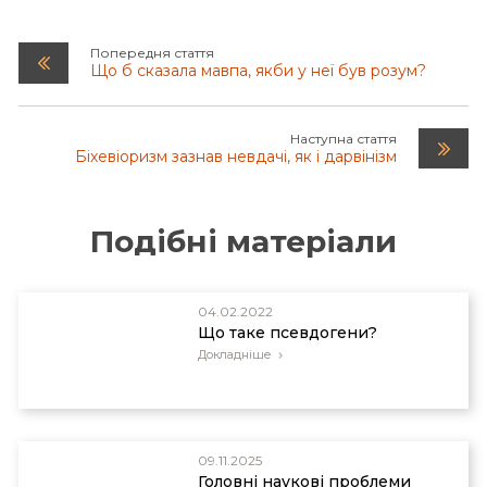
Попередня стаття
Що б сказала мавпа, якби у неї був розум?
Наступна стаття
Біхевіоризм зазнав невдачі, як і дарвінізм
Подібні матеріали
04.02.2022
Що таке псевдогени?
Докладніше
09.11.2025
Головні наукові проблеми