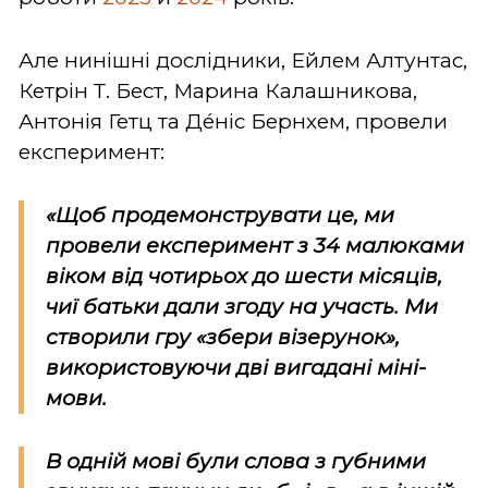
Але нинішні дослідники, Ейлем Алтунтас,
Кетрін Т. Бест, Марина Калашникова,
Антонія Гетц та Де́ніс Бернхем, провели
експеримент:
«Щоб продемонструвати це, ми
провели експеримент з 34 малюками
віком від чотирьох до шести місяців,
чиї батьки дали згоду на участь. Ми
створили гру «збери візерунок»,
використовуючи дві вигадані міні-
мови.
В одній мові були слова з губними