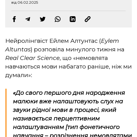
від 06.02.2025
Нейролінгвіст Ейлем Алтунтас (
Eylem
Altuntas
) розповіла минулого тижня на
Real Clear Science
, що «немовлята
навчаються мови набагато раніше, ніж ми
думали»:
«До свого першого дня народження
малюки вже налаштовують слух на
звуки рідної мови в процесі, який
називається перцептивним
налаштуванням [тип фонетичного
навчання – розрізнення немовлятами