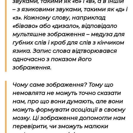
звуками, такими як «б» і «в», а в іншій
– з язиковими звуками, такими як «д» і
«з». Кожному слову, наприклад
«біваво» або «дизало», відповідало
мультяшне зображення – медуза для
губних слів і краб для слів з кінчиком
язика. Запис слова відтворювався
одночасно з показом його
зображення.
Чому саме зображення? Тому що
немовлята не можуть точно сказати
нам, про що вони думають, але вони
можуть формувати асоціації в своєму
мозку. Ці зображення допомогли нам
перевірити, чи зможуть малюки