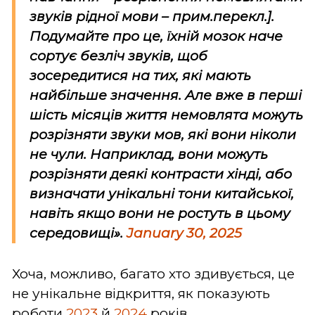
звуків рідної мови –
прим.перекл.
].
Подумайте про це, їхній мозок наче
сортує безліч звуків, щоб
зосередитися на тих, які мають
найбільше значення. Але вже в перші
шість місяців життя немовлята можуть
розрізняти звуки мов, які вони ніколи
не чули. Наприклад, вони можуть
розрізняти деякі контрасти хінді, або
визначати унікальні тони китайської,
навіть якщо вони не ростуть в цьому
середовищі».
January 30, 2025
Хоча, можливо, багато хто здивується, це
не унікальне відкриття, як показують
роботи
2023
й
2024
років.