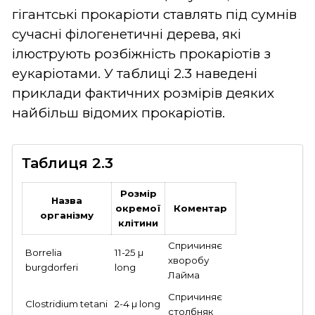
гігантські прокаріоти ставлять під сумнів
сучасні філогенетичні дерева, які
ілюструють розбіжність прокаріотів з
еукаріотами. У таблиці 2.3 наведені
приклади фактичних розмірів деяких
найбільш відомих прокаріотів.
Таблиця 2.3
Розмір
Назва
окремої
Коментар
організму
клітини
Спричиняє
Borrelia
11-25 µ
хворобу
burgdorferi
long
Лайма
Спричиняє
Clostridium tetani
2-4 µ long
столбняк