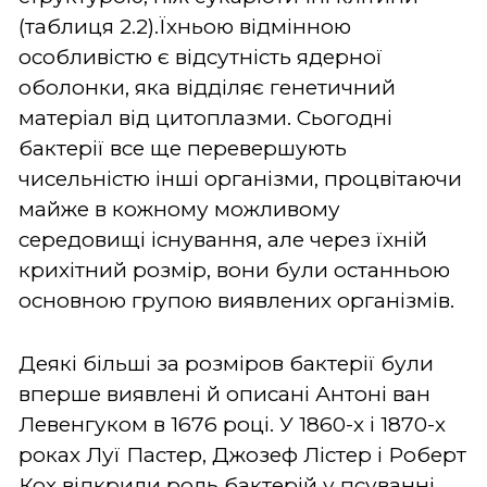
(таблиця 2.2).Їхньою відмінною
особливістю є відсутність ядерної
оболонки, яка відділяє генетичний
матеріал від цитоплазми. Сьогодні
бактерії все ще перевершують
чисельністю інші організми, процвітаючи
майже в кожному можливому
середовищі існування, але через їхній
крихітний розмір, вони були останньою
основною групою виявлених організмів.
Деякі більші за розміров бактерії були
вперше виявлені й описані Антоні ван
Левенгуком в 1676 році. У 1860-х і 1870-х
роках Луї Пастер, Джозеф Лістер і Роберт
Кох відкрили роль бактерій у псуванні