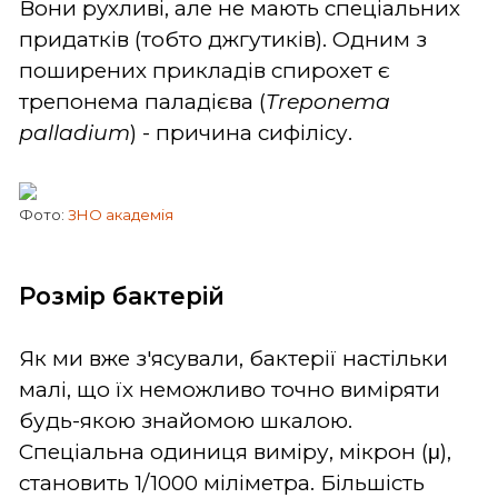
Вони рухливі, але не мають спеціальних
придатків (тобто джгутиків). Одним з
поширених прикладів спирохет є
трепонема паладієва (
Treponema
palladium
) - причина сифілісу.
Фото:
ЗНО академія
Розмір бактерій
Як ми вже з'ясували, бактерії настільки
малі, що їх неможливо точно виміряти
будь-якою знайомою шкалою.
Спеціальна одиниця виміру, мікрон (μ),
становить 1/1000 міліметра. Більшість