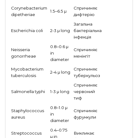
Corynebacterium
Спричиняє
1.5–6.5 µ
dipetheriae
дифтерію
Загальна
Escherichia coli
2-3 µ long
бактеріальна
інфекція
0.8–0.6 µ
Neisseria
Спричиняє
in
gonorrheae
менінгіт
diameter
Mycobacterium
Спричиняє
2-4 µ long
tuberculosis
туберкульоз
Спричиняє
Salmonella typhi
1-3 µ long
червоний
тиф
0.8–1.0 µ
Staphylococcus
Спричиняє
in
aureus
фурункули
diameter
0.4–0.75
Streptococcus
Викликає
µ in