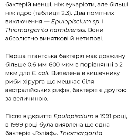
бактерій менші, ніж еукаріоти, але більші,
ніж ядро (таблиця 2.3). Два помітних
виключення ―
Epulopiscium sp
. і
Thiomargarita namibiensis
. Вони
абсолютно виняткові й нетипові.
Перша гігантська бактерія має довжину
більше 0,6 мм-600 мкм в порівнянні з 2
мкм для
E. coli
. Виявлена в кишечнику
риби-хірурга що мешкає біля
австралійських рифів, бактерія є другою
за величиною.
Після відкриття
Epulopiscium
в 1991 році,
в 1999 році була виявлена ще одна
бактерія «Голіаф».
Thiomargarita