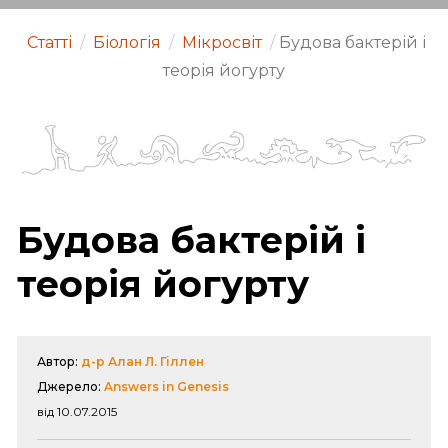
Статті
/
Біологія
/
Мікросвіт
/
Будова бактерій і
теорія йогурту
Будова бактерій і
теорія йогурту
Автор:
д-р Алан Л. Гіллен
Джерело:
Answers in Genesis
від 10.07.2015