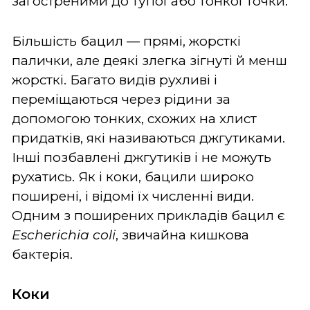
загостреними до тупої або тонкої точки.
Більшість бацил ― прямі, жорсткі
палички, але деякі злегка зігнуті й менш
жорсткі. Багато видів рухливі і
переміщаються через рідини за
допомогою тонких, схожих на хлист
придатків, які називаються джгутиками.
Інші позбавлені джгутиків і не можуть
рухатись. Як і коки, бацили широко
поширені, і відомі їх численні види.
Одним з поширених прикладів бацил є
Escherichia coli
, звичайна кишкова
бактерія.
Коки