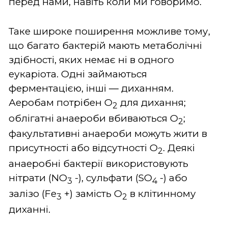
перед нами, навіть коли ми говоримо.
Таке широке поширення можливе тому,
що багато бактерій мають метаболічні
здібності, яких немає ні в одного
еукаріота. Одні займаються
ферментацією, інші ― диханням.
Аеробам потрібен О
для дихання;
2
облігатні анаероби вбиваються О
;
2
факультативні анаероби можуть жити в
присутності або відсутності О
. Деякі
2
анаеробні бактерії використовують
нітрати (NO
-), сульфати (SO
-) або
3
4
залізо (Fe
+) замість O
в клітинному
3
2
диханні.