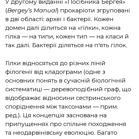
У другому виданні «Посібника Бергея»
(
Bergey’s Manual
) прокаріоти згруповані
в дві області: археї і бактерії. Кожен
домен далі ділиться на «гілки», кожна
гілка ― на типи, кожен тип ― на класи й
так далі. Бактерії діляться на п'ять гілок.
Гілки відносяться до різних ліній
філогенії від кладограми (одне з
основних понять в сучасній біологічній
систематиці ― деревоподібний граф, що
відображає відносини сестринського
споріднення між таксонами ― прим.
ред.). Ця концепція заснована на
припущеннях про спільне походження
та неодарвінівську еволюцію. Багато