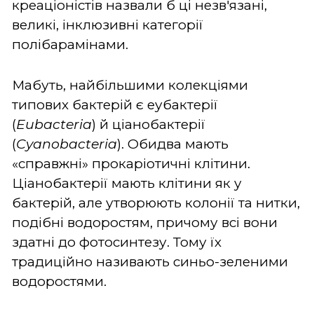
креаціоністів назвали б ці незв'язані,
великі, інклюзивні категорії
полібарамінами.
Мабуть, найбільшими колекціями
типових бактерій є еубактерії
(
Eubacteria
) й ціанобактерії
(
Cyanobacteria
). Обидва мають
«справжні» прокаріотичні клітини.
Ціанобактерії мають клітини як у
бактерій, але утворюють колонії та нитки,
подібні водоростям, причому всі вони
здатні до фотосинтезу. Тому їх
традиційно називають синьо-зеленими
водоростями.