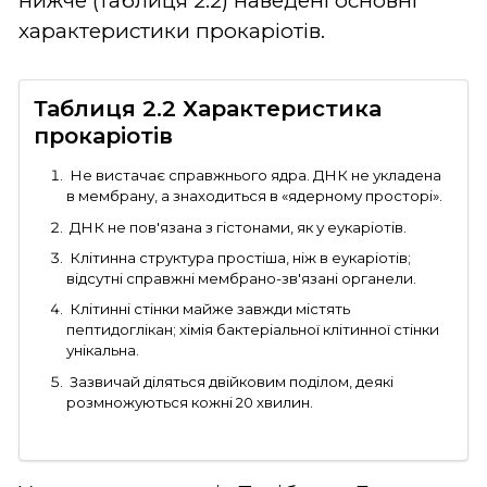
нижче (таблиця 2.2) наведені основні
характеристики прокаріотів.
Таблиця 2.2 Характеристика
прокаріотів
Не вистачає справжнього ядра. ДНК не укладена
в мембрану, а знаходиться в «ядерному просторі».
ДНК не пов'язана з гістонами, як у еукаріотів.
Клітинна структура простіша, ніж в еукаріотів;
відсутні справжні мембрано-зв'язані органели.
Клітинні стінки майже завжди містять
пептидоглікан; хімія бактеріальної клітинної стінки
унікальна.
Зазвичай діляться двійковим поділом, деякі
розмножуються кожні 20 хвилин.