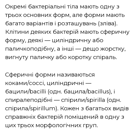
Окремі бактеріальні тіла мають одну з
трьох основних форм, але форми мають
багато варіантів і розташувань (зліва).
Клітини деяких бактерій мають сферичну
форму, деякі ― циліндричну або
паличкоподібну, а інші ― дещо жорстку,
вигнуту паличку або коротку спіраль.
Сферичні форми називаються
коками/cocci, циліндричні ―
бацили/bacilli (одн. бацила/bacillus), і
спиралеподібні ― спірили/spirilla (одн.
спірила/spirillum). Кожен з багатьох видів
справжніх бактерій поміщений в одну з
цих трьох морфологічних груп.