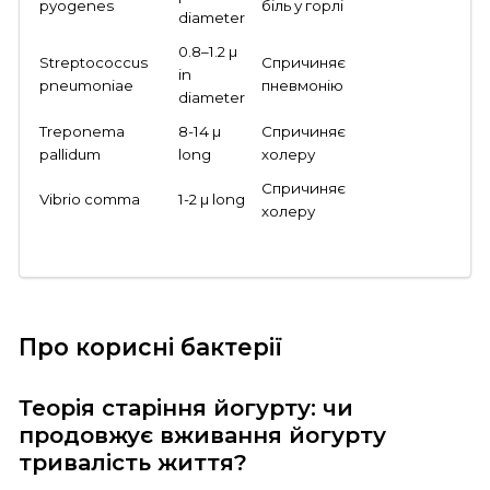
pyogenes
біль у горлі
diameter
0.8–1.2 µ
Streptococcus
Спричиняє
in
pneumoniae
пневмонію
diameter
Treponema
8-14 µ
Спричиняє
pallidum
long
холеру
Спричиняє
Vibrio comma
1-2 µ long
холеру
Про корисні бактерії
Теорія старіння йогурту: чи
продовжує вживання йогурту
тривалість життя?