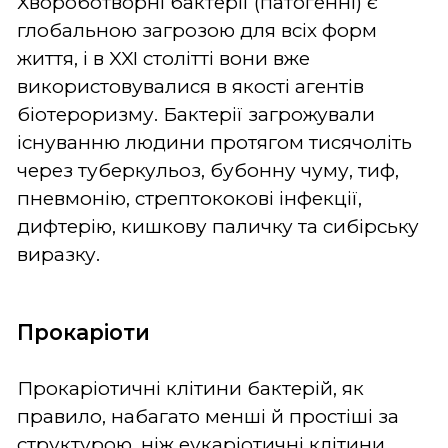
Хвороботворні бактерії (патогенні) є
глобальною загрозою для всіх форм
життя, і в XXI столітті вони вже
використовувалися в якості агентів
біотероризму. Бактерії загрожували
існуванню людини протягом тисячоліть
через туберкульоз, бубонну чуму, тиф,
пневмонію, стрептококові інфекції,
дифтерію, кишкову паличку та сибірську
виразку.
Прокаріоти
Прокаріотичні клітини бактерій, як
правило, набагато менші й простіші за
структурою, ніж еукаріотичні клітини