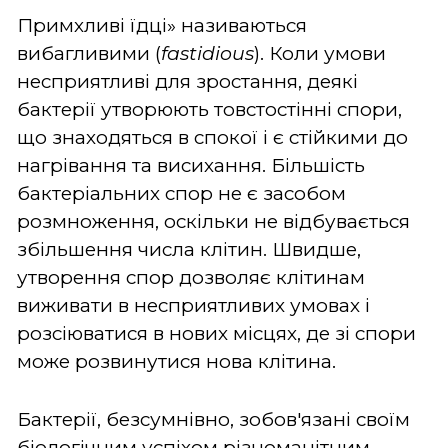
Примхливі їдці» називаються
вибагливими (
fastidious
). Коли умови
несприятливі для зростання, деякі
бактерії утворюють товстостінні спори,
що знаходяться в спокої і є стійкими до
нагрівання та висихання. Більшість
бактеріальних спор не є засобом
розмноження, оскільки не відбувається
збільшення числа клітин. Швидше,
утворення спор дозволяє клітинам
виживати в несприятливих умовах і
розсіюватися в нових місцях, де зі спори
може розвинутися нова клітина.
Бактерії, безсумнівно, зобов'язані своїм
біологічним успіхом різноманітним