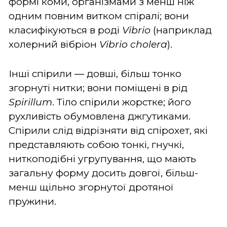
формі коми, організмами з менш ніж
одним повним витком спіралі; вони
класифікуються в роді
Vibrio
(наприклад
холерний вібріон
Vibrio cholera
).
Інші спірили ― довші, більш тонко
згорнуті нитки; вони поміщені в рід
Spirillum
. Тіло спірили жорстке; його
рухливість обумовлена джгутиками.
Спірили слід відрізняти від спірохет, які
представляють собою тонкі, гнучкі,
ниткоподібні угрупування, що мають
загальну форму досить довгої, більш-
менш щільно згорнутої дротяної
пружини.