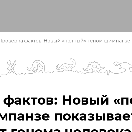
Проверка фактов: Новый «полный» геном шимпанзе п
 фактов: Новый «
мпанзе показывает
т генома человека