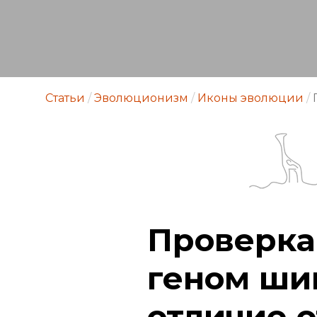
Статьи
/
Эволюционизм
/
Иконы эволюции
/
Проверка
геном ши
отличие о