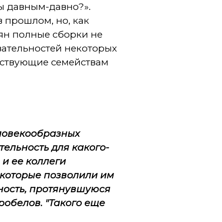
ны давным-давно?».
в прошлом, но, как
ьян полные сборки не
вательностей некоторых
тствующие семействам
ловекообразных
тельность для какого-
и ее коллеги
 которые позволили им
ность, протянувшуюся
робелов. "Такого еще