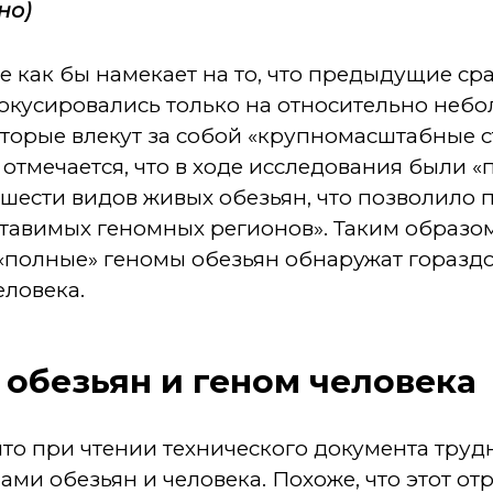
но)
 как бы намекает на то, что предыдущие ср
окусировались только на относительно небо
оторые влекут за собой «крупномасштабные 
 отмечается, что в ходе исследования были 
шести видов живых обезьян, что позволило 
тавимых геномных регионов». Таким образо
 «полные» геномы обезьян обнаружат горазд
еловека.
обезьян и геном человека
, что при чтении технического документа тру
ми обезьян и человека. Похоже, что этот от