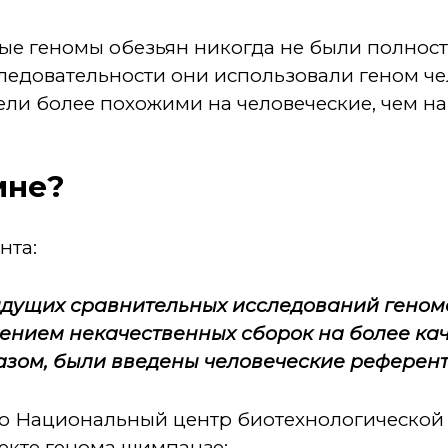
ые геномы обезьян никогда не были полност
ледовательности они использовали геном чел
ли более похожими на человеческие, чем на
мне?
нта:
дущих сравнительных исследований геном
ением некачественных сборок на более ка
разом, были введены человеческие референ
 что Национальный центр биотехнологическо
екте генома шимпанзе: