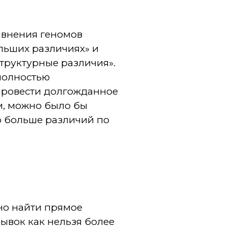
авнения геномов
льших различиях» и
структурные различия».
«полностью
провести долгожданное
м, можно было бы
о больше различий по
дно найти прямое
рывок как нельзя более