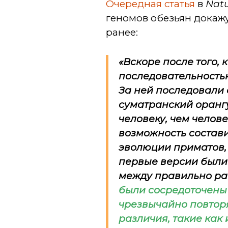
Очередная статья
в
Nat
геномов обезьян докажу
ранее:
«Вскоре после того,
последовательность
За ней последовали 
суматранский орангу
человеку, чем челов
возможность состави
эволюции приматов, 
первые версии были
между правильно р
были сосредоточены
чрезвычайно повтор
различия, такие как