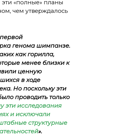
о эти «полные» планы
ном, чем утверждалось
 первой
орка генома шимпанзе.
аких как горилла,
оторые менее близки к
тавили ценную
шихся в ходе
ка. Но поскольку эти
ыло проводить только
у эти исследования
иях и исключали
штабные структурные
вательностей
».