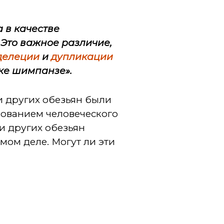
 в качестве
 Это важное различие,
делеции
и
дупликации
рке шимпанзе».
и других обезьян были
зованием человеческого
и других обезьян
мом деле. Могут ли эти