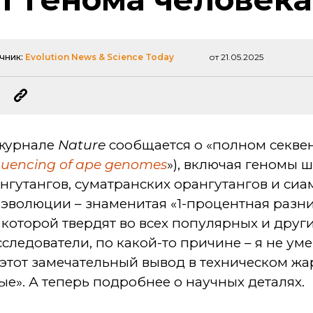
чник:
Evolution News & Science Today
от 21.05.2025
 журнале
Nature
сообщается о «полном секве
uencing of ape genomes
»), включая геномы 
нгутангов, суматранских орангутангов и сиа
а эволюции – знаменитая «1-процентная раз
 которой твердят во всех популярных и друг
сследователи, по какой-то причине – я не ум
этот замечательный вывод в техническом жа
». А теперь подробнее о научных деталях.