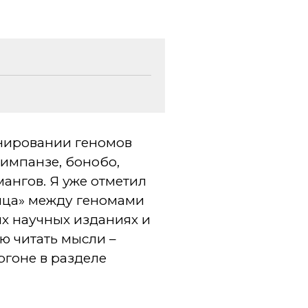
нировании геномов
шимпанзе, бонобо,
мангов. Я уже отметил
ница» между геномами
их научных изданиях и
ею читать мысли –
ргоне в разделе