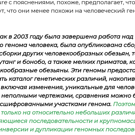
ure
с пояснениями, похоже, предполагает, чт
т, что они менее похожи на человеческий ге
 как в 2003 году была завершена работа над
ю генома человека, была опубликована сб
сборки других человекообразных обезьян, т
танг и бонобо, а также мелких приматов, к
екообразные обезьяны. Эти геномы предос
ть каталог генетических различий, накопив
включая изменения, уникальные для челове
 неполными чертежами, сравнения можно б
асшифрованными участками генома.
Поэтом
 только на относительно небольших различ
яющиеся последовательности и крупномас
 инверсии и дупликации геномных последо