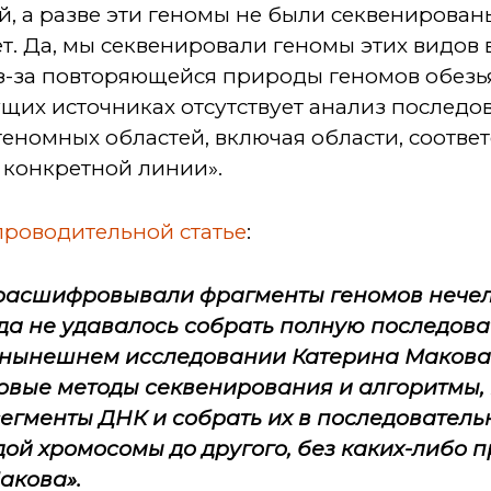
й, а разве эти геномы не были секвенирова
нет. Да, мы секвенировали геномы этих видов 
«из-за повторяющейся природы геномов обез
ущих источниках отсутствует анализ последо
еномных областей, включая области, соотве
 конкретной линии».
проводительной статье
:
 расшифровывали фрагменты геномов нече
гда не удавалось собрать полную последова
в нынешнем исследовании Катерина Макова 
овые методы секвенирования и алгоритмы,
егменты ДНК и собрать их в последователь
дой хромосомы до другого, без каких-либо п
Макова».