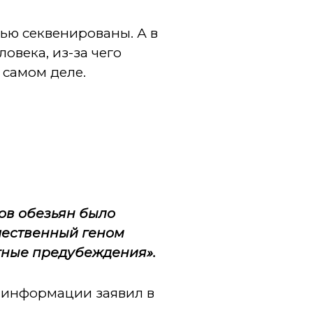
ью секвенированы. А в
овека, из-за чего
 самом деле.
ов обезьян было
чественный геном
тные предубеждения».
й информации заявил в