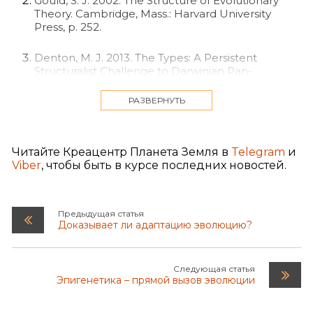
Gould, S. J. 2002. The Structure of Evolutionary
Theory. Cambridge, Mass.: Harvard University
Press, p. 252.
Denton, M. J. 2013. The Types: A Persistent
Structuralist Challenge to Darwinian Pan-
Selectionism. BIO-Complexity, (3):1−18.
doi:10.5048/BIO-C.2013.3
РАЗВЕРНУТЬ
Kirschner, M. and J. Gerhart. 2005. The Plausibility
of Life. New Haven: Yale University Press, p. 3. 31.
Читайте Креацентр Планета Земля в
Telegram
и
Viber
, чтобы быть в курсе последних новостей.
Linde Medina. M. 2011. Reply to the Comments on
“Natural Selection and Self-Organization: A Deep
Dichotomy in the Study of Organic Form.” Ludus
Vitalis 19 (36):387-397.
Предыдущая статья
Доказывает ли адаптацию эволюцию?
Godfrey-Smith, P. 2010. It Got Eaten. London
Review of Books. 32 (13):29-30.
http://www.lrb.co.uk/v32/n13/peter-godfrey-
Следующая статья
Эпигенетика – прямой вызов эволюции
smith/i...