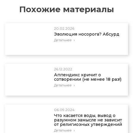
Denton, M. Two Views of Biology: Structuralism vs.
Functionalism. Posted on evolutionnews.org
Похожие материалы
February 3, 2016 accessed on March 28, 2017.
https://www.evolutionnews.org/2016/02/two_views_of
20.02.2026
Эволюция носорога? Абсурд
Детальнее
26.12.2022
Аппендикс кричит о
сотворении (не менее 18 раз!)
Детальнее
06.09.2024
Что касается воды, вывод о
разумном замысле не зависит
от религиозных утверждений
Детальнее