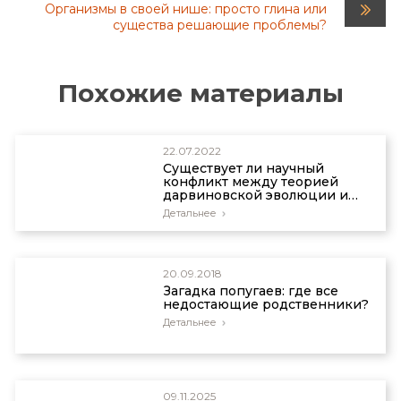
Организмы в своей нише: просто глина или
существа решающие проблемы?
Похожие материалы
22.07.2022
Существует ли научный
конфликт между теорией
дарвиновской эволюции и
ископаемыми?
Детальнее
20.09.2018
Загадка попугаев: где все
недостающие родственники?
Детальнее
09.11.2025