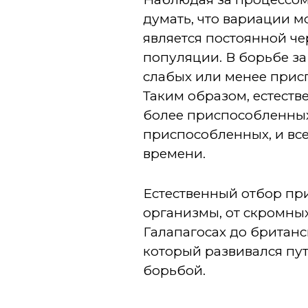
думать, что вариации м
является постоянной че
популяции. В борьбе з
слабых или менее прис
Таким образом, естеств
более приспособленных
приспособленных, и все
времени.
Естественный отбор пр
организмы, от скромных
Галапагосах до британ
который развивался пу
борьбой.