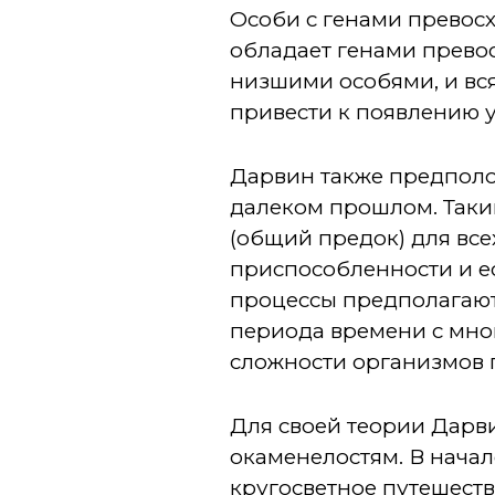
Особи с генами превос
обладает генами прево
низшими особями, и вс
привести к появлению 
Дарвин также предполож
далеком прошлом. Таки
(общий предок) для вс
приспособленности и ес
процессы предполагают
периода времени с мн
сложности организмов 
Для своей теории Дарв
окаменелостям. В нача
кругосветное путешеств