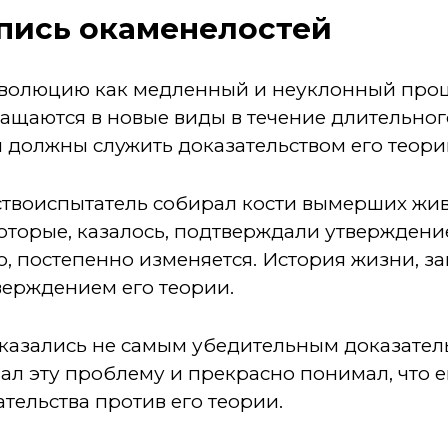
пись окаменелостей
волюцию как медленный и неуклонный проце
щаются в новые виды в течение длительного
и должны служить доказательством его теор
твоиспытатель собирал кости вымерших жив
которые, казалось, подтверждали утверждени
о, постепенно изменяется. История жизни, з
верждением его теории.
казались не самым убедительным доказате
ал эту проблему и прекрасно понимал, что 
ательства против его теории.