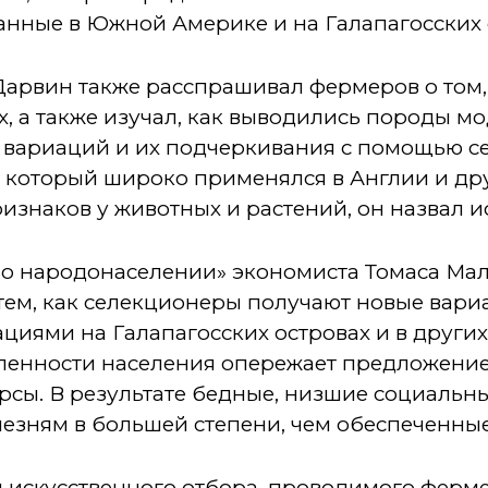
анные в Южной Америке и на Галапагосских 
Дарвин также расспрашивал фермеров о том,
, а также изучал, как выводились породы м
 вариаций и их подчеркивания с помощью с
, который широко применялся в Англии и дру
изнаков у животных и растений, он назвал и
 о народонаселении» экономиста Томаса Мал
тем, как селекционеры получают новые вари
иями на Галапагосских островах и в других 
исленности населения опережает предложени
рсы. В результате бедные, низшие социальн
лезням в большей степени, чем обеспеченны
 искусственного отбора, проводимого ферм