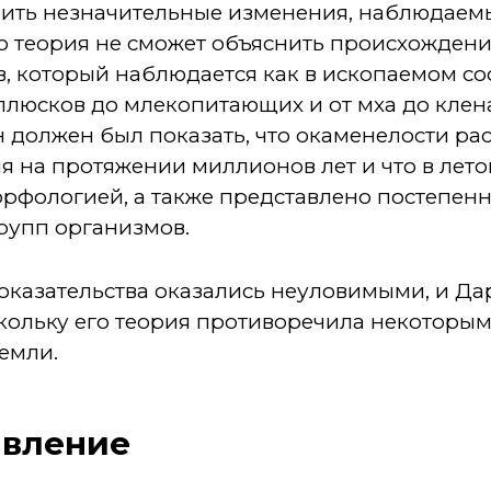
нить незначительные изменения, наблюдаемы
его теория не сможет объяснить происхожден
, который наблюдается как в ископаемом сос
ллюсков до млекопитающих и от мха до клена
н должен был показать, что окаменелости ра
я на протяжении миллионов лет и что в лет
рфологией, а также представлено постепенн
рупп организмов.
казательства оказались неуловимыми, и Да
кольку его теория противоречила некоторы
емли.
явление