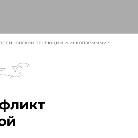
дарвиновской эволюции и ископаемыми?
нфликт
ой