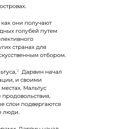
островах.
 как они получают
одных голубей путем
елективного
гих странах для
скусственным отбором.
2
ьтуса,
Дарвин начал
ации, и своими
местах. Мальтус
е продовольствия,
ые слои подвергаются
е люди.
ерами, Дарвин начал