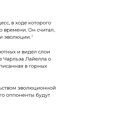
сс, в ходе которого
 времени. Он считал,
3
ии эволюции.
отных и видел слои
е Чарльза Лайелла о
аписанная в горных
льством эволюционной
его оппоненты будут