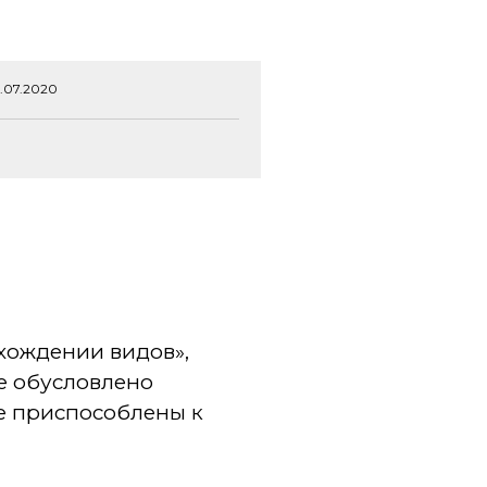
2.07.2020
хождении видов»,
ие обусловлено
е приспособлены к