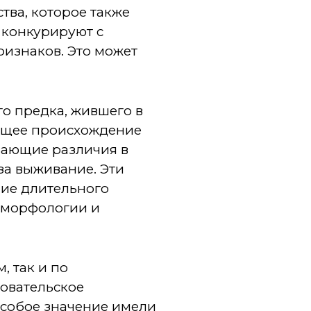
тва, которое также
 конкурируют с
ризнаков. Это может
о предка, жившего в
общее происхождение
вающие различия в
за выживание. Эти
ние длительного
 морфологии и
 так и по
довательское
собое значение имели