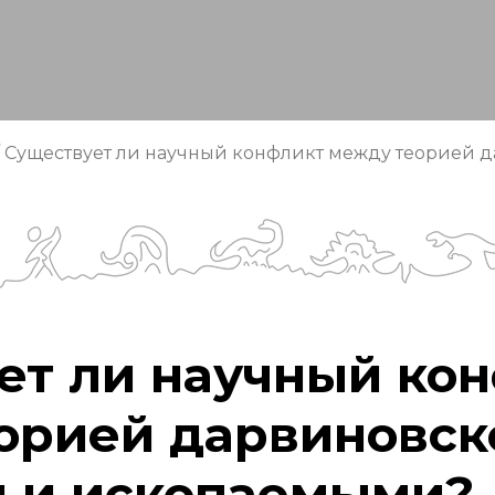
Существует ли научный конфликт между теорией 
ет ли научный ко
орией дарвиновск
 и ископаемыми?