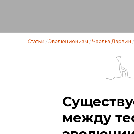
Статьи
/
Эволюционизм
/
Чарльз Дарвин
/
Существу
между те
эволюции