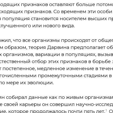
ходящих признаков оставляют больше потомс
сходящих признаков. Со временем эти особи
я популяция становится носителем высших п
улучшенного или нового вида.
ил, что все организмы происходят от общег
м образом, теория Дарвина предполагает 
ех организмов, вариации в популяциях, вызы
тественный отбор этих признаков в борьбе 
 постепенное, медленное изменение в тече
огочисленными промежуточными стадиями в
по мере их эволюции.
ин собирал данные как по живым организмам,
ле своей карьеры он совершил научно-иссле
1
ие, которое продолжалось почти пять лет.
О