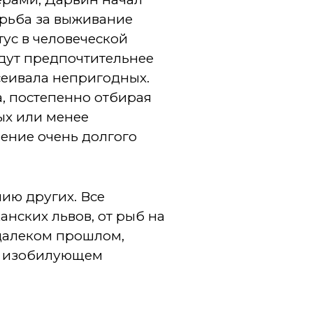
орьба за выживание
тус в человеческой
дут предпочтительнее
еивала непригодных.
а, постепенно отбирая
ых или менее
чение очень долгого
ию других. Все
нских львов, от рыб на
 далеком прошлом,
е, изобилующем