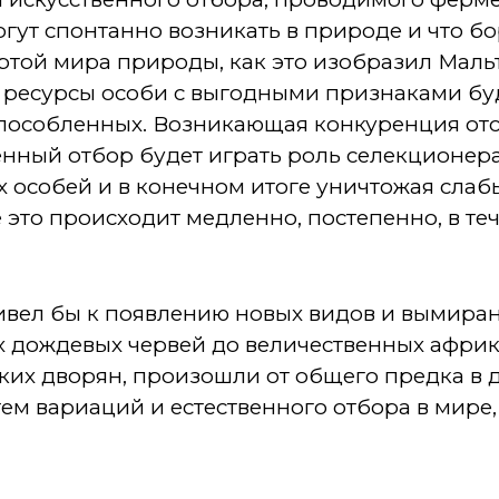
огут спонтанно возникать в природе и что б
ртой мира природы, как это изобразил Маль
а ресурсы особи с выгодными признаками бу
пособленных. Возникающая конкуренция отс
енный отбор будет играть роль селекционер
 особей и в конечном итоге уничтожая слаб
 это происходит медленно, постепенно, в те
ивел бы к появлению новых видов и вымиран
 дождевых червей до величественных африка
ских дворян, произошли от общего предка в
тем вариаций и естественного отбора в мир