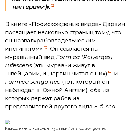
12
ниггерами)».
В книге «Происхождение видов» Дарвин
посвящает несколько страниц тому, что
он назвал«рабовладельческим
13
инстинктом».
Он ссылается на
муравьиный вид
Formica (Polyerges)
rufescens
(эти муравьи живут в
14
Швейцарии, и Дарвин читал о них)
и
Formica sanguinea
(тот, который он
наблюдал в Южной Англии), оба из
которых держат рабов из
представителей другого вида
F. fusca
.
Каждое лето красные муравьи
Formica sanguinea