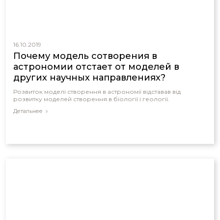
16.10.2019
Почему модель сотворения в
астрономии отстает от моделей в
других научных направлениях?
Розвиток моделі створення в астрономії відставав від
розвитку моделей створення в біології і геології.
Детальнее