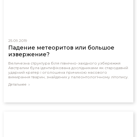
25.09.2019
Падение метеоритов или большое
извержение?
Величезна структура біля північно-західного узбережжя
Австралии була ідентифікована дослідниками як стародавній
ударний кратер і оголошена причиною масового
вимирання тварин, знайдених у палеонтологічному літопису.
Детальнее