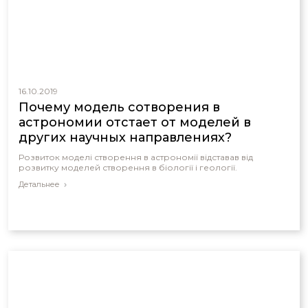
16.10.2019
Почему модель сотворения в
астрономии отстает от моделей в
других научных направлениях?
Розвиток моделі створення в астрономії відставав від
розвитку моделей створення в біології і геології.
Детальнее