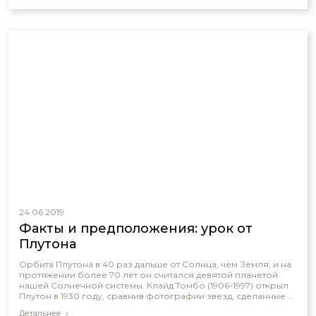
24.06.2019
Факты и предположения: урок от
Плутона
Орбита Плутона в 40 раз дальше от Солнца, чем Земля, и на
протяжении более 70 лет он считался девятой планетой
нашей Солнечной системы. Клайд Томбо (1906-1997) открыл
Плутон в 1930 году, сравнив фотографии звезд, сделанные с
интервалом в две недели в Обсерватории Лоуэлла в
Детальнее