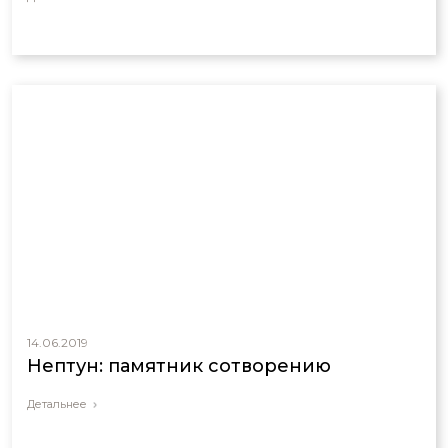
Аризоне
14.06.2019
Нептун: памятник сотворению
Детальнее