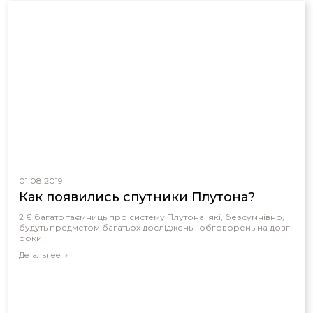
01.08.2019
Как появились спутники Плутона?
2 Є багато таємниць про систему Плутона, які, безсумнівно,
будуть предметом багатьох досліджень і обговорень на довгі
роки.
Детальнее