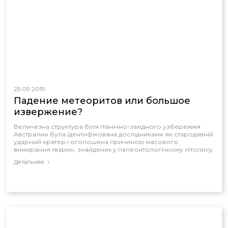
25.09.2019
Падение метеоритов или большое
извержение?
Величезна структура біля північно-західного узбережжя
Австралии була ідентифікована дослідниками як стародавній
ударний кратер і оголошена причиною масового
вимирання тварин, знайдених у палеонтологічному літопису.
Детальнее