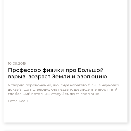
10.09.2019
Профессор физики про Большой
взрыв, возраст Земли и эволюцию
Я твердо переконаний, що існує набагато більше наукових
доказів, що підтверджують недавнє шестиденне творіння й
глобальний потоп, ніж стару Землю та еволюцію.
Детальнее