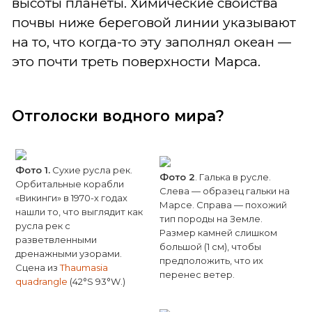
высоты планеты. Химические свойства
почвы ниже береговой линии указывают
на то, что когда-то эту заполнял океан —
это почти треть поверхности Марса.
Отголоски водного мира?
Фото 1
.
Сухие русла рек.
Фото 2
. Галька в русле.
Орбитальные корабли
Слева — образец гальки на
«Викинги» в 1970-х годах
Марсе. Справа — похожий
нашли то, что выглядит как
тип породы на Земле.
русла рек с
Размер камней слишком
разветвленными
большой (1 см), чтобы
дренажными узорами.
предположить, что их
Сцена из
Thaumasia
перенес ветер.
quadrangle
(42°S 93°W.)