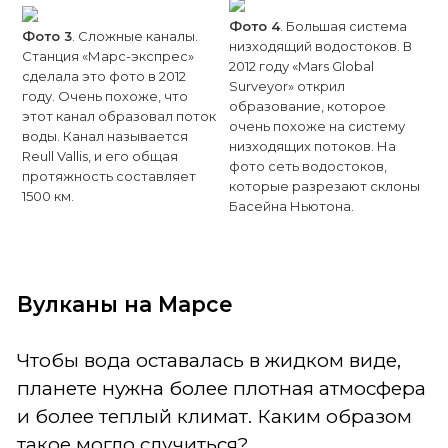
Фото 4
. Большая система
Фото 3
. Сложные каналы.
низходящий водостоков. В
Станция «Марс-экспрес»
2012 году «Mars Global
сделала это фото в 2012
Surveyor» открил
году. Очень похоже, что
образование, которое
этот канал образовал поток
очень похоже на систему
воды. Канал называется
низходящих потоков. На
Reull Vallis, и его общая
фото сеть водостоков,
протяжность составляет
которые разрезают склоны
1500 км.
Басейна Ньютона.
Вулканы на Марсе
Чтобы вода оставалась в жидком виде,
планете нужна более плотная атмосфера
и более теплый климат. Каким образом
такое могло случиться?