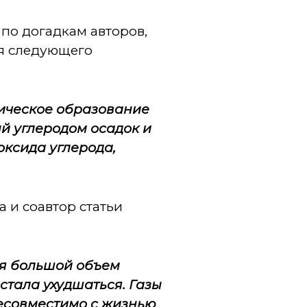
по догадкам авторов,
ся следующего
гическое образование
ый углеродом осадок и
оксида углерода,
 и соавтор статьи
ся большой объем
стала ухудшаться. Газы
 несовместимо с жизнью