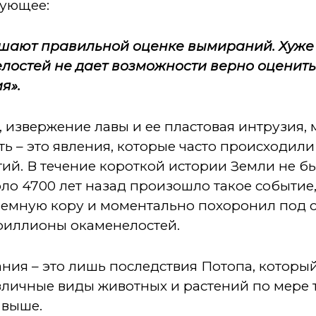
дующее:
ают правильной оценке вымираний. Хуже в
лостей не дает возможности верно оценить
я».
, извержение лавы и ее пластовая интрузия, 
ть – это явления, которые часто происходили
ий. В течение короткой истории Земли не б
ло 4700 лет назад произошло такое событие
емную кору и моментально похоронил под 
риллионы окаменелостей.
ния – это лишь последствия Потопа, которы
зличные виды животных и растений по мере т
 выше.