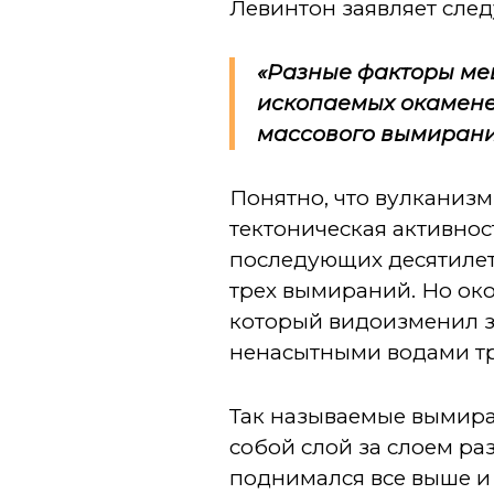
Левинтон заявляет сле
«Разные факторы меш
ископаемых окамене
массового вымирани
Понятно, что вулканизм
тектоническая активнос
последующих десятилет
трех вымираний. Но око
который видоизменил з
ненасытными водами т
Так называемые вымира
собой слой за слоем ра
поднимался все выше и