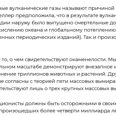
ные вулканические газы называют причиной
Келлер предположила, что в результате вулк
ндии наружу было выпущено смертельные до
окислению океана и глобальному потеплению
енных периодических изданий). Так и произ
е то, о чем свидетельствуют окаменелости. М
альном масштабе демонстрируют внезапное 
онение триллионов животных и растений. Др
не согласны с теорией пяти массовых вымир
тельствуют лишь о трех крупных массовых в
юционисты должны быть осторожными в свои
 произошедших более четверти миллиарда л