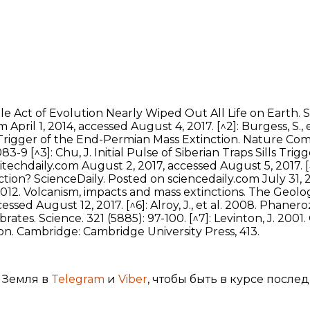
ngle Act of Evolution Nearly Wiped Out All Life on Earth
pril 1, 2014, accessed August 4, 2017. [^2]: Burgess, S., et 
e Trigger of the End-Permian Mass Extinction. Nature Com
3-9 [^3]: Chu, J. Initial Pulse of Siberian Traps Sills Tr
itechdaily.com August 2, 2017, accessed August 5, 2017. [
ction? ScienceDaily. Posted on sciencedaily.com July 31,
al. 2012. Volcanism, impacts and mass extinctions. The Geol
essed August 12, 2017. [^6]: Alroy, J., et al. 2008. Phaner
brates. Science. 321 (5885): 97-100. [^7]: Levinton, J. 200
on. Cambridge: Cambridge University Press, 413.
 Земля в
Telegram
и
Viber
, чтобы быть в курсе после