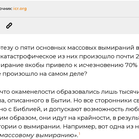
очник:
icr.org
отезу о пяти основных массовых вымираний 
 катастрофическое из них произошло почти 2
ирание якобы привело к исчезновению 70%
е произошло на самом деле?
что окаменелости образовались лишь тысячи 
а, описанного в Бытии. Но все сторонники с
зано с Библией, и допускают возможность лю
м образом, они идут на крайности, в результ
тории о вымирании. Например, вот одна из н
1
к массовому вымиранию»
.