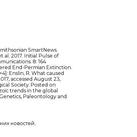
. Smithsonian SmartNews.
al. 2017. Initial Pulse of
munications. 8: 164.
iggered End-Permian Extinction.
^4]: Enslin, R. What caused
 2017, accessed August 23,
ogical Society. Posted on
ozoic trends in the global
1. Genetics, Paleontology and
дних новостей.