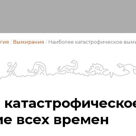
гия
/
Вымирания
/
Наиболее катастрофическое вым
 катастрофическо
е всех времен