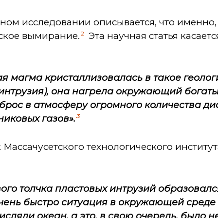
ом исследовании описывается, что именно, 
2
ское вымирание.
Эта научная статья касает
я магма кристаллизовалась в такое геоло
 интрузия), она нагрела окружающий богат
рос в атмосферу огромного количества ди
3
никовых газов».
 Массачусетского технологического института
вого толчка пластовых интрузий образовал
чень быстро ситуация в окружающей среде 
исляли океан, а это, в свою очередь, было