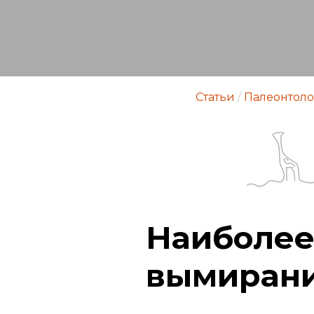
Статьи
/
Палеонтоло
Наиболее
вымирани