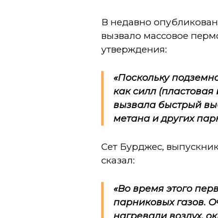
В недавно опубликованн
вызвало массовое перм
утверждения:
«Поскольку подземна
как силл (пластовая
вызвала быстрый выб
метана и других пар
Сет Бурджес, выпускник
сказал:
«Во время этого пер
парниковых газов. О
нагревали воздух, ок