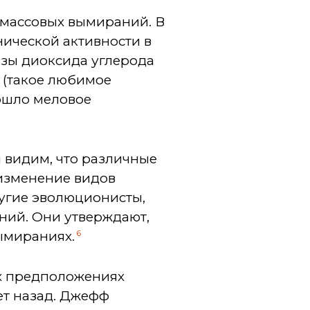
 массовых вымираний. В
анической активности в
зы диоксида углерода
 (такое любимое
ошло меловое
ы видим, что различные
изменение видов
угие эволюционисты,
аний. Они утверждают,
6
ымираниях.
х предположениях
ет назад. Джефф