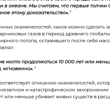
и в океане. Мы считаем, что первые толчки
3
учное этому доказательство».
чных окаменелостей, какое можно сделать з
парниковых газов в период древнего глобал
мирного потопа, оставившего после себя ма
являл:
 могло продолжаться 10 000 лет или меньше
4
, мгновенно».
соответствует описанию окаменелостей, кото
внезапном и катастрофическом захоронении 
ут или меньше убивает живых существ в расцв