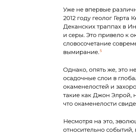
Уже не впервые различ
2012 году геолог Герта 
Деканских траппах в И
и серы. Это привело к 
словосочетание соврем
5
вымирание.
Однако, опять же, это н
осадочные слои в глоб
окаменелостей и захор
такие как Джон Элрой, 
что окаменелости свиде
Несмотря на это, эвол
относительно событий,