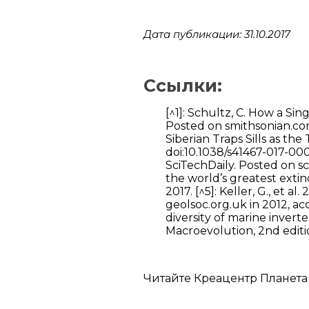
Дата публикации: 31.10.2017
Ссылки:
[^1]: Schultz, C. How a Si
Posted on smithsonian.com A
Siberian Traps Sills as th
doi:10.1038/s41467-017-0008
SciTechDaily. Posted on sc
the world’s greatest extin
2017. [^5]: Keller, G., et 
geolsoc.org.uk in 2012, acc
diversity of marine inverte
Macroevolution, 2nd editi
Читайте Креацентр Планета