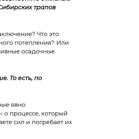
 Сибирских трапов
аключение? Что это
ьного потепления? Или
ссивные осадочные
. То есть, по
рые явно
– о процессе, который
ете сил и погребает их