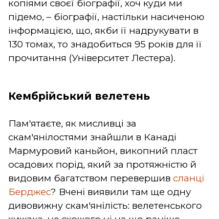
копіями своєї біографії, хоч куди ми
підемо, – біографії, настільки насиченою
інформацією, що, якби її надрукувати в
130 томах, то знадобиться 95 років для її
прочитання (Університет Лестера).
Кембрійський велетень
Пам'ятаєте, як мисливці за
скам'янілостями знайшли в Канаді
Мармуровий каньйон, викопний пласт
осадових порід, який за протяжністю й
видовим багатством перевершив
сланці
Берджес
? Вчені виявили там ще одну
дивовижну скам'янілість: велетенського