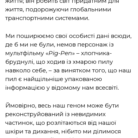
життя; він робить світ придатним для
життя, подорожуючи глобальними
транспортними системами.
Ми поширюємо свої особисті дані всюди,
де б ми не були, немов персонаж із
мультфільму «
Pig-Pen
» – хлопчика-
бруднулі, що ходив із хмарою пилу
навколо себе, – за винятком того, що наш
пил є найщільніше упакованою
інформацією у відомому нам всесвіті.
Ймовірно, весь наш геном може бути
реконструйований із невидимих
частинок, що розлітаються від нашої
шкіри та дихання, нібито ми ділимося