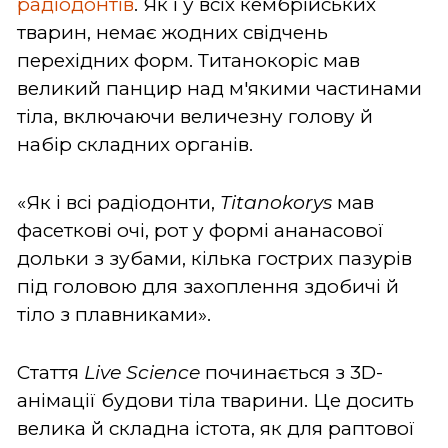
радіодонтів
. Як і у всіх кембрійських
тварин, немає жодних свідчень
перехідних форм. Титанокоріс мав
великий панцир над м'якими частинами
тіла, включаючи величезну голову й
набір складних органів.
«Як і всі радіодонти,
Titanokorys
мав
фасеткові очі, рот у формі ананасової
дольки з зубами, кілька гострих пазурів
під головою для захоплення здобичі й
тіло з плавниками».
Стаття
Live Science
починається з 3D-
анімації будови тіла тварини. Це досить
велика й складна істота, як для раптової