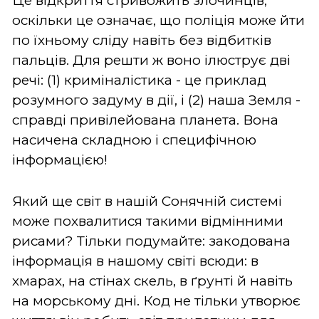
Це відкриття стривожить злочинців,
оскільки це означає, що поліція може йти
по їхньому сліду навіть без відбитків
пальців. Для решти ж воно ілюструє дві
речі: (1) криміналістика - це приклад
розумного задуму в дії, і (2) наша Земля -
справді привілейована планета. Вона
насичена складною і специфічною
інформацією!
Який ще світ в нашій Сонячній системі
може похвалитися такими відмінними
рисами? Тільки подумайте: закодована
інформація в нашому світі всюди: в
хмарах, на стінах скель, в ґрунті й навіть
на морському дні. Код не тільки утворює