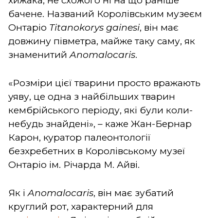
хижака, не схожого ні на що раніше
бачене. Названий Королівським музеєм
Онтаріо
Titanokorys gainesi
, він має
довжину півметра, майже таку саму, як
знаменитий
Anomalocaris
.
«Розміри цієї тварини просто вражають
уяву, це одна з найбільших тварин
кембрійського періоду, які були коли-
небудь знайдені», – каже Жан-Бернар
Карон, куратор палеонтології
безхребетних в Королівському музеї
Онтаріо ім. Річарда М. Айві.
Як і
Anomalocaris
, він має зубатий
круглий рот, характерний для