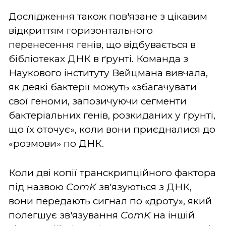
Дослідження також пов'язане з цікавим
відкриттям горизонтального
перенесення генів, що відбувається в
бібліотеках ДНК в ґрунті. Команда з
Наукового інституту Вейцмана вивчала,
як деякі бактерії можуть «збагачувати
свої геноми, запозичуючи сегменти
бактеріальних генів, розкиданих у ґрунті,
що їх оточує», коли вони приєдналися до
«розмови» по ДНК.
Коли дві копії транскрипційного фактора
під назвою
ComK
зв'язуються з ДНК,
вони передають сигнал по «дроту», який
полегшує зв'язування
ComK
на іншій