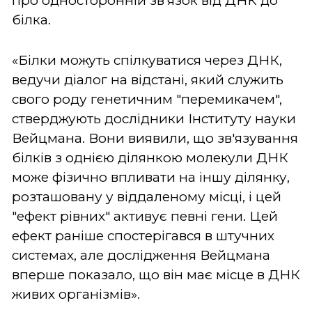
про односторонній зв'язок від ДНК до
білка.
«Білки можуть спілкуватися через ДНК,
ведучи діалог на відстані, який служить
свого роду генетичним "перемикачем",
стверджують дослідники Інституту науки
Вейцмана. Вони виявили, що зв'язування
білків з однією ділянкою молекули ДНК
може фізично впливати на іншу ділянку,
розташовану у віддаленому місці, і цей
"ефект рівних" активує певні гени. Цей
ефект раніше спостерігався в штучних
системах, але дослідження Вейцмана
вперше показало, що він має місце в ДНК
живих організмів».