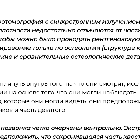
ротомография с синхротронным излучение
 плотности недостаточно отличаются от час
чтобы можно было проводить рентгеновску
рование только по остеологии [структуре к
кие и сравнительные остеологические дет
глянуть внутрь того, на что они смотрят, ис
и на основе того, что они могли наблюдать.
, которые они могли видеть, они предполож
ков и часть девятого.
а позвонка четко очерчены вентрально. Экст
едположить, что сохранившаяся часть хвос