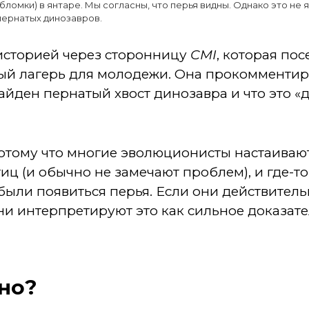
бломки) в янтаре. Мы согласны, что перья видны. Однако это не
пернатых динозавров.
 историей через сторонницу
CMI
, которая по
й лагерь для молодежи. Она прокомментиров
найден пернатый хвост динозавра и что это «
отому что многие эволюционисты настаивают
ц (и обычно не замечают проблем), и где-то
были появиться перья. Если они действитель
ни интерпретируют это как сильное доказате
жно?