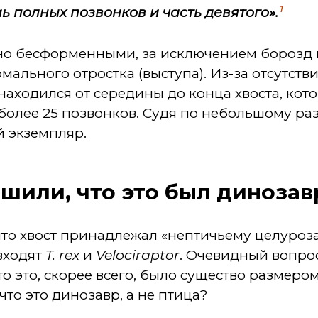
1
 полных позвонков и часть девятого».
о бесформенными, за исключением борозд н
мального отростка (выступа). Из-за отсутств
 находился от середины до конца хвоста, кот
и более 25 позвонков. Судя по небольшому ра
й экземпляр.
шили, что это был динозав
то хвост принадлежал «нептичьему целуроза
входят
T. rex
и
Velociraptor
. Очевидный вопрос
то это, скорее всего, было существо размером
что это динозавр, а не птица?