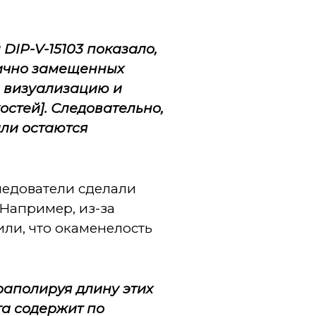
м
DIP-V-15103
показало,
тично замещенных
ю визуализацию и
остей]. Следовательно,
али остаются
следователи сделали
 Например, из-за
или, что окаменелость
раполируя длину этих
та содержит по