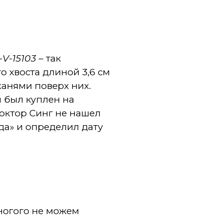
-
V-15103
– так
о хвоста длиной 3,6 см
канями поверх них.
н был куплен на
октор Синг не нашел
ода» и определил дату
многого не можем