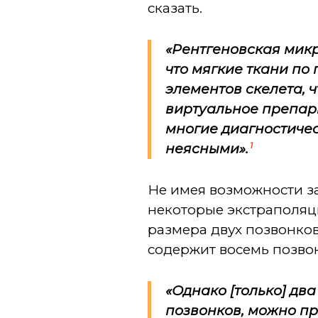
сказать.
«Рентгеновская мик
что мягкие ткани по
элементов скелета, 
виртуальное препари
многие диагностичес
1
неясными».
Не имея возможности за
некоторые экстраполяци
размера двух позвонков
содержит восемь позвон
«Однако [только] дв
позвонков, можно пр