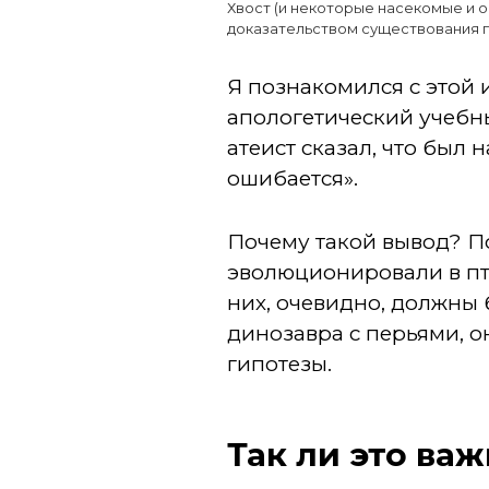
Хвост (и некоторые насекомые и о
доказательством существования 
Я познакомился с этой
апологетический учебны
атеист сказал, что был 
ошибается».
Почему такой вывод? П
эволюционировали в пти
них, очевидно, должны 
динозавра с перьями, о
гипотезы.
Так ли это ва