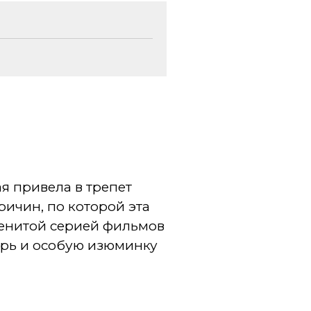
ая привела в трепет
ричин, по которой эта
менитой серией фильмов
арь и особую изюминку