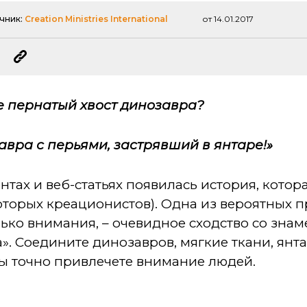
чник:
Creation Ministries International
от 14.01.2017
е пернатый хвост динозавра?
авра с перьями, застрявший в янтаре!»
нтах и веб-статьях появилась история, котор
торых креационистов). Одна из вероятных п
ько внимания, – очевидное сходство со зна
. Соедините динозавров, мягкие ткани, янт
вы точно привлечете внимание людей.