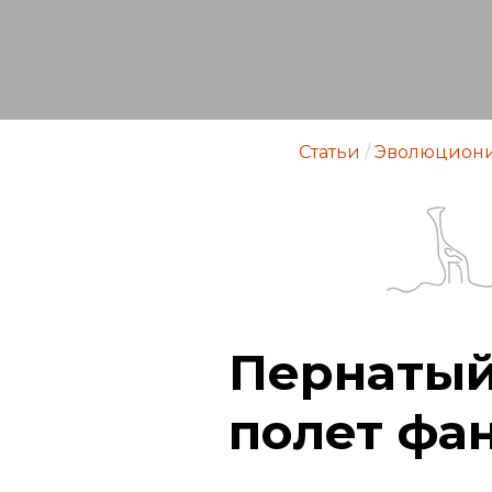
Статьи
/
Эволюцион
Пернатый
полет фа