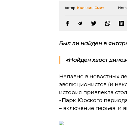
Автор:
Кальвин Смит
Исто
Был ли найден в янтар
«Найден хвост диноз
Недавно в новостных ле
эволюционистов (и неко
история привлекла стол
«Парк Юрского периода»
– включение перьев, и 