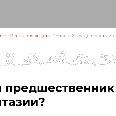
изм
/
Иконы эволюции
/
Пернатый предшественник и
 предшественник
нтазии?