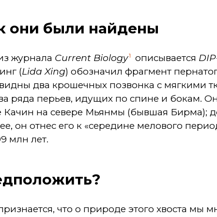
ак они были найдены
1
 из журнала
Current
Biology
описывается
DIP
инг (
Lida
Xing
) обозначил фрагмент пернатог
ем видны два крошечных позвонка с мягкими т
два ряда перьев, идущих по спине и бокам. О
 Качин на севере Мьянмы (бывшая Бирма); д
нее, он отнес его к «середине мелового пери
9 млн лет.
едположить?
признается, что о природе этого хвоста мы 