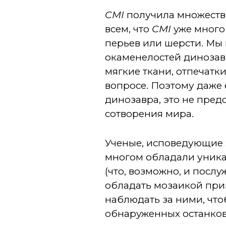
CMI
получила множество
всем, что
CMI
уже много 
перьев или шерсти. Мы
окаменелостей динозавр
мягкие ткани, отпечатк
вопросе. Поэтому даже 
динозавра, это не пре
сотворения мира.
Ученые, исповедующие э
многом обладали уник
(что, возможно, и посл
обладать мозаикой при
наблюдать за ними, что
обнаруженных останков