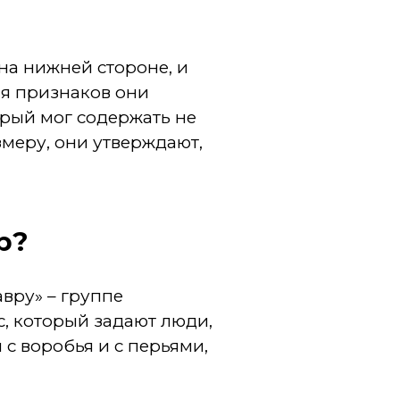
а нижней стороне, и
ия признаков они
орый мог содержать не
змеру, они утверждают,
р?
вру» – группе
, который задают люди,
 с воробья и с перьями,