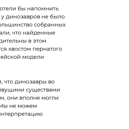
хотели бы напомнить
о у динозавров не было
большинство собранных
али, что найденные
едительны в этом
тся хвостом пернатого
блейской модели
, что динозавры во
живущими существами
м, они вполне могли
 Мы не можем
 интерпретацию