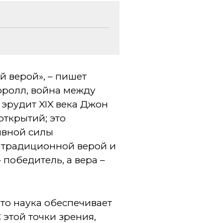
й верой», – пишет
рролл, война между
эрудит XIX века Джон
открытий; это
ивной силы
о традиционной верой и
 победитель, а вера –
что наука обеспечивает
 этой точки зрения,