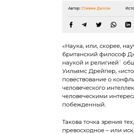
Автор:
Стивен Дилли
Ист
«Наука, или, скорее, н
британский философ Д
1
наукой и религией
общ
Уильямс Дрейпер, «исто
повествование о конфл
человеческого интеллек
человеческими интереса
побежденный.
Такова точка зрения тех
превосходное – или иск