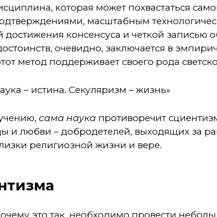
дисциплина, которая может похвастаться са
одтверждениями, масштабным технологиче
 достижения консенсуса и четкой записью о
 достоинств, очевидно, заключается в эмпири
от метод поддерживает своего рода светско
аука – истина. Секуляризм – жизнь»
оучению,
сама наука
противоречит сциентизм
жды и любви – добродетелей, выходящих за 
лизки религиозной жизни и вере.
ентизма
очему это так, необходимо провести небольш