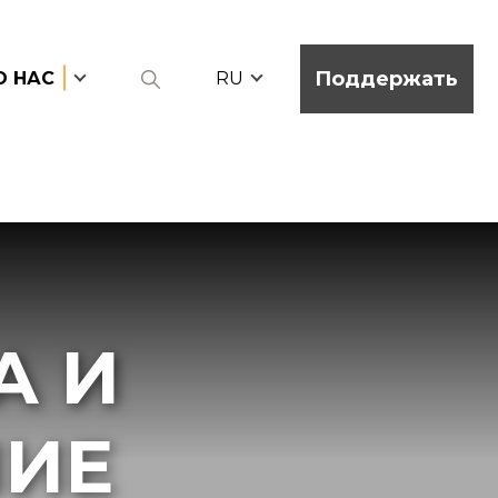
Поддержать
О НАС
RU
А И
НИЕ