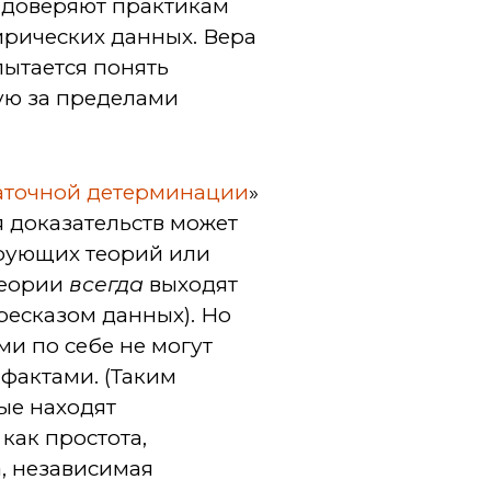
ые доверяют практикам
ирических данных. Вера
пытается понять
ую за пределами
аточной детерминации
»
 доказательств может
ирующих теорий или
теории
всегда
выходят
ресказом данных). Но
ми по себе не могут
фактами. (Таким
ные находят
как простота,
а, независимая