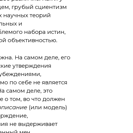
щем, грубый сциентизм
х научных теорий
льных и
лемого набора истин,
й объективностью.
жна. На самом деле, его
еские утверждения
 убеждениями,
о по себе не является
 самом деле, это
 о том, во что должен
описание
(или модель)
ерждение,
ния не выдерживает
енный меч.