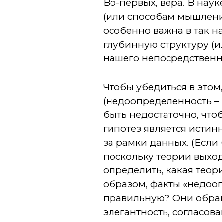
Во-первых, вера. В нау
(или способам мышлени
особенно важна в так н
глубинную структуру (
нашего непосредственн
Чтобы убедиться в это
(недоопределенность – 
быть недостаточно, что
гипотез является истин
за рамки данных. (Если
поскольку теории выход
определить, какая теор
образом, факты «недооп
правильную? Они обращ
элегантность, согласов