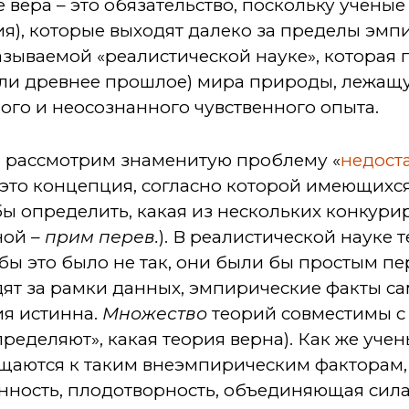
ке вера – это обязательство, поскольку учен
я), которые выходят далеко за пределы эмп
азываемой «реалистической науке», которая 
или древнее прошлое) мира природы, лежащ
ого и неосознанного чувственного опыта.
м, рассмотрим знаменитую проблему «
недост
это концепция, согласно которой имеющихся
бы определить, какая из нескольких конкур
ной –
прим перев.
). В реалистической науке 
 бы это было не так, они были бы простым пе
ят за рамки данных, эмпирические факты са
ия истинна.
Множество
теорий совместимы с 
ределяют», какая теория верна). Как же уче
аются к таким внеэмпирическим факторам, 
анность, плодотворность, объединяющая сил