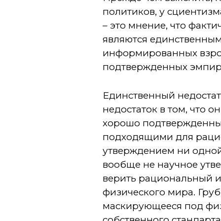
политиков, у сциентизм
– это мнение, что фак
являются единственны
информированных взрос
подтвержденных эмпир
Единственный недостаток
недостаток в том, что о
хорошо подтвержденны
подходящими для рацио
утверждением ни одной
вообще не научное утв
верить рациональный и
физического мира. Груб
маскирующееся под физи
собственного стандарта