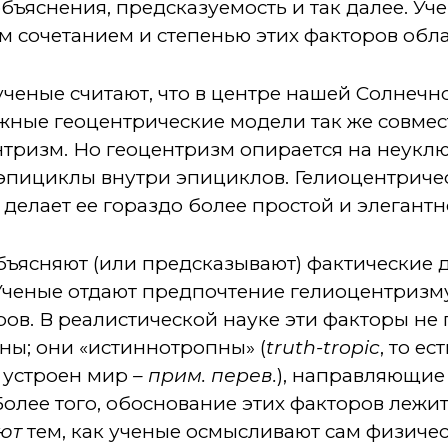
бъяснения, предсказуемость и так далее. Уч
м сочетанием и степенью этих факторов обл
ученые считают, что в центре нашей Солнечн
ожные геоцентрические модели так же совме
нтризм. Но геоцентризм опирается на неукл
 эпициклы внутри эпициклов. Гелиоцентриче
 делает ее гораздо более простой и элегантн
бъясняют (или предсказывают) фактические д
Ученые отдают предпочтение гелиоцентризму
ов. В реалистической науке эти факторы не 
ны; они «истиннотропны» (
truth-tropic
, то е
е устроен мир
– прим. перев.
), направляющие
олее того, обоснование этих факторов лежит
ют
тем, как ученые осмысливают сам физиче