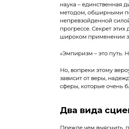
наука – единственная 
методом, обширными п
непревзойденной силой
прогрессе. Секрет этих
широком применении эт
«Эмпиризм – это путь. Н
Но, вопреки этому вер
зависит от веры, наде
сферы, которые очень б
Два вида сци
Прежде чем выяснить, п