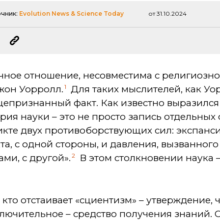
очник:
Evolution News & Science Today
от 31.10.2024
аучное отношение, несовместима с религиозно
1
жон Уорролл.
Для таких мыслителей, как Уо
епризнанный факт. Как известно выразился 
рия науки – это не просто запись отдельных 
икте двух противоборствующих сил: экспанс
та, с одной стороны, и давления, вызванног
2
ми, с другой».
В этом столкновении наука –
, кто отстаивает «сциентизм» – утверждение, 
лючительное – средство получения знаний. С