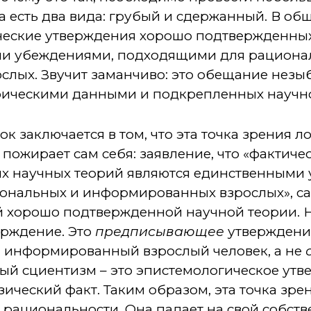
а есть два вида: грубый и сдержанный. В об
тические утверждения хорошо подтвержденны
ми убеждениями, подходящими для рациона
лых. Звучит заманчиво: это обещание незыб
ическими данными и подкрепленных научно
 заключается в том, что эта точка зрения ло
н пожирает сам себя: заявление, что «фактич
х научных теорий являются единственными
нальных и информированных взрослых», сам
 хорошо подтвержденной научной теории. На
ерждение. Это
предписывающее
утверждение
 информированный взрослый человек, а не
ый сциентизм – это эпистемологическое утв
ческий факт. Таким образом, эта точка зре
 рациональности. Она падает на свой собств