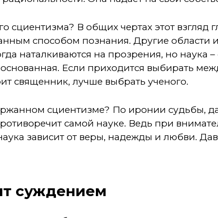
о сциентизма? В общих чертах этот взгляд гл
анным способом познания. Другие области и
гда наталкиваются на прозрения, но наука –
основанная. Если приходится выбирать межд
орит священник, лучше выбрать ученого.
держанном сциентизме? По иронии судьбы, д
ротиворечит самой науке. Ведь при внимат
наука зависит от веры, надежды и любви. Да
ит суждением