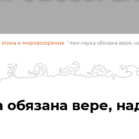
 этика и мировоззрение
/
Чем наука обязана вере, 
 обязана вере, н