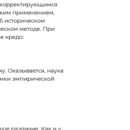
мокорректирующимся
ским применением,
б историческом
ческом методе. При
е кредо:
у. Оказывается, наука
рамки эмпирической
ое различие. Как и у