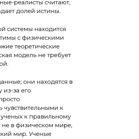
еные-реалисты считают,
адает долей истины.
ой системы находится
стимы с физическими
южие теоретические
ская модель не требует
ой.
анные; они находятся в
 из-за его
просто
сть чувствительными к
 ученых к правильному
 не в физическом мире,
ский мир. Ученые