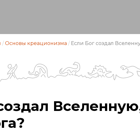
м
/
Основы креационизма
/
Если Бог создал Вселенную
создал Вселенную,
га?