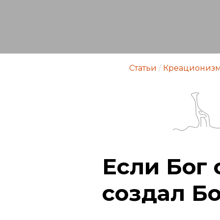
Статьи
/
Креациониз
Если Бог 
создал Бо