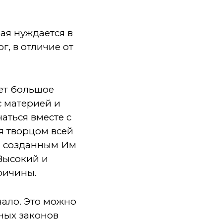
ная нуждается в
ог, в отличие от
ет большое
с материей и
аться вместе с
я творцом всей
н созданным Им
.Высокий и
причины.
чало. Это можно
ных законов