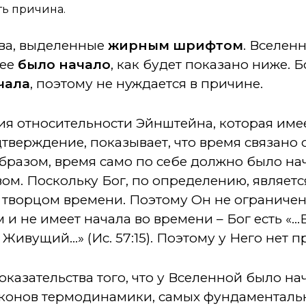
ть причина.
ва, выделенные
жирным шрифтом
. Вселен
нее
было начало
, как будет показано ниже. Б
чала
, поэтому не нуждается в причине.
рия относительности Эйнштейна, которая име
верждение, показывает, что время связано 
бразом, время само по себе должно было нач
ом. Поскольку Бог, по определению, являетс
я творцом времени. Поэтому Он не ограниче
 не имеет начала во времени – Бог есть «..
ивущий...» (Ис. 57:15). Поэтому у Него нет 
оказательства того, что у Вселенной было на
аконов термодинамики, самых фундаменталь