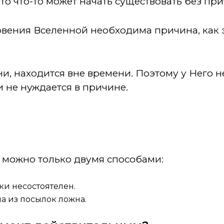
что что-то может начать существовать без пр
вения Вселенной необходима причина, как эт
ни, находится вне времени. Поэтому у Него н
и не нуждается в причине.
 можно только двумя способами:
ски несостоятелен.
на из посылок ложна.