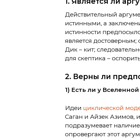
1. Является ли ар
Действительный аргуме
истинными, а заключени
истинности предпосылок
является достоверным; 
Дик – кит; следователь
для скептика – оспорит
2. Верны ли пред
1) Есть ли у Вселенно
Идеи
циклической мод
Саган и Айзек Азимов, 
подразумевает наличие
опровергают этот аргу