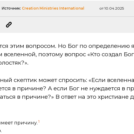
Источник:
Creation Ministries International
от 10.04.2025
тся этим вопросом. Но Бог по определению 
вселенной, поэтому вопрос «Кто создал Бога
олостяк?».
ый скептик может спросить: «Если вселенна
ется в причине? А если Бог не нуждается в п
ться в причине?» В ответ на это христиане
1
 имеет причину.
.