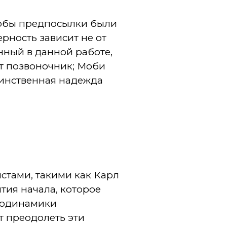
чтобы предпосылки были
рность зависит не от
нный в данной работе,
ют позвоночник; Моби
динственная надежда
тами, такими как Карл
тия начала, которое
рмодинамики
т преодолеть эти