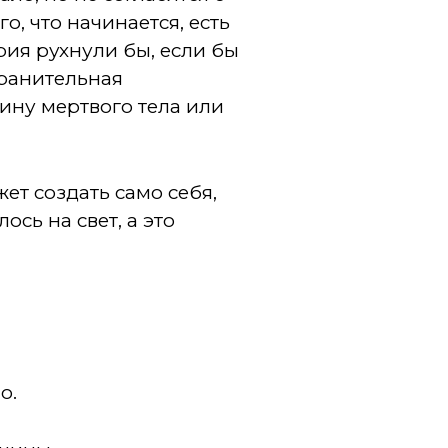
о, что начинается, есть
рия рухнули бы, если бы
хранительная
чину мертвого тела или
ет создать само себя,
ось на свет, а это
о.