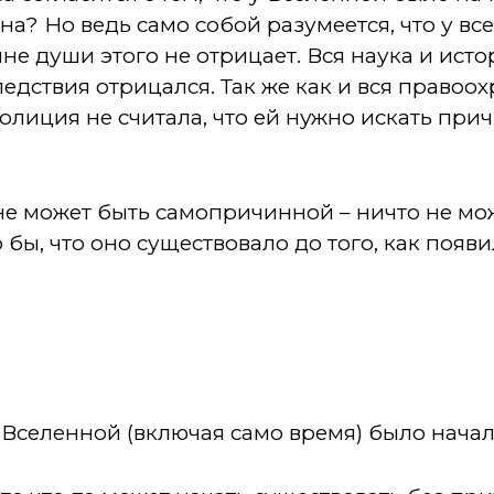
на? Но ведь само собой разумеется, что у всег
не души этого не отрицает. Вся наука и исто
ледствия отрицался. Так же как и вся правоо
полиция не считала, что ей нужно искать при
не может быть самопричинной – ничто не мож
 бы, что оно существовало до того, как появил
у Вселенной (включая само время) было начал