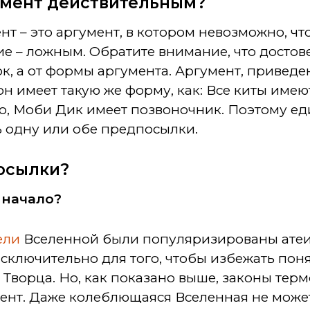
гумент действительным?
нт – это аргумент, в котором невозможно, 
е – ложным. Обратите внимание, что достове
, а от формы аргумента. Аргумент, приведе
он имеет такую же форму, как: Все киты име
но, Моби Дик имеет позвоночник. Поэтому е
ь одну или обе предпосылки.
посылки?
й начало?
ели
Вселенной были популяризированы атеис
исключительно для того, чтобы избежать поня
 Творца. Но, как показано выше, законы те
мент. Даже колеблющаяся Вселенная не може