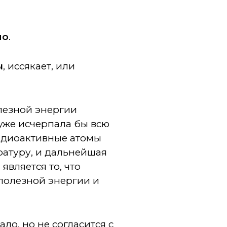
но
.
ы
, иссякает, или
лезной энергии
 уже исчерпала бы всю
радиоактивные атомы
ратуру, и дальнейшая
вляется то, что
полезной энергии и
ало, но не согласится с