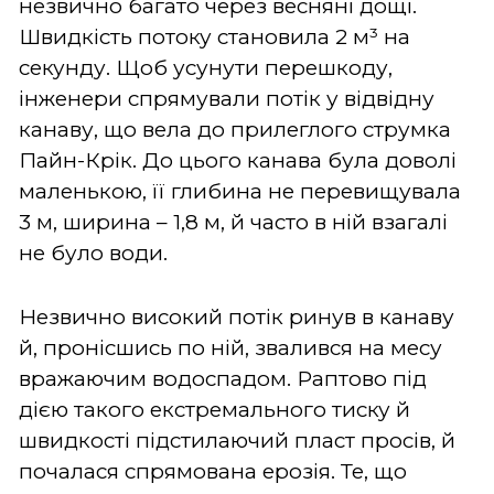
незвично багато через весняні дощі.
Швидкість потоку становила 2 м³ на
секунду. Щоб усунути перешкоду,
інженери спрямували потік у відвідну
канаву, що вела до прилеглого струмка
Пайн-Крік. До цього канава була доволі
маленькою, її глибина не перевищувала
3 м, ширина – 1,8 м, й часто в ній взагалі
не було води.
Незвично високий потік ринув в канаву
й, пронісшись по ній, звалився на месу
вражаючим водоспадом. Раптово під
дією такого екстремального тиску й
швидкості підстилаючий пласт просів, й
почалася спрямована ерозія. Те, що