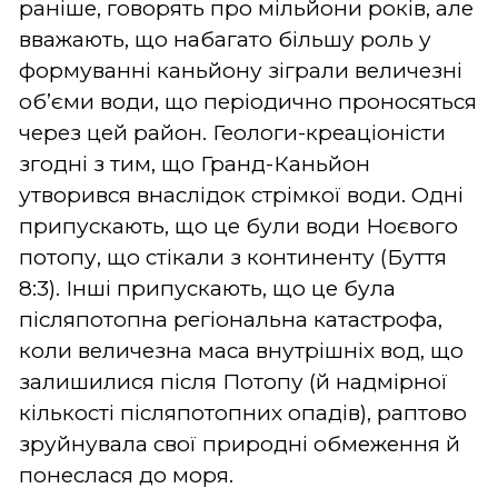
раніше, говорять про мільйони років, але
вважають, що набагато більшу роль у
формуванні каньйону зіграли величезні
об’єми води, що періодично проносяться
через цей район. Геологи-креаціоністи
згодні з тим, що Гранд-Каньйон
утворився внаслідок стрімкої води. Одні
припускають, що це були води Ноєвого
потопу, що стікали з континенту (Буття
8:3). Інші припускають, що це була
післяпотопна регіональна катастрофа,
коли величезна маса внутрішніх вод, що
залишилися після Потопу (й надмірної
кількості післяпотопних опадів), раптово
зруйнувала свої природні обмеження й
понеслася до моря.