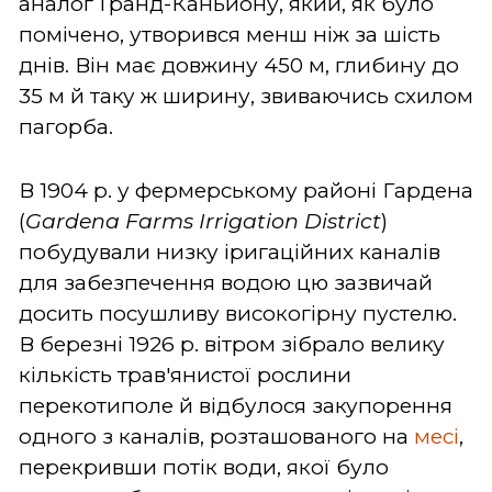
аналог Гранд-Каньйону, який, як було
помічено, утворився менш ніж за шість
днів. Він має довжину 450 м, глибину до
35 м й таку ж ширину, звиваючись схилом
пагорба.
В 1904 р. у фермерському районі Гардена
(
Gardena Farms Irrigation District
)
побудували низку іригаційних каналів
для забезпечення водою цю зазвичай
досить посушливу високогірну пустелю.
В березні 1926 р. вітром зібрало велику
кількість трав'янистої рослини
перекотиполе й відбулося закупорення
одного з каналів, розташованого на
месі
,
перекривши потік води, якої було