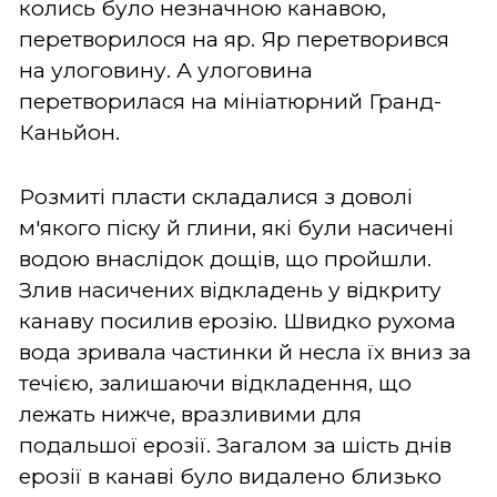
колись було незначною канавою,
перетворилося на яр. Яр перетворився
на улоговину. А улоговина
перетворилася на мініатюрний Гранд-
Каньйон.
Розмиті пласти складалися з доволі
м'якого піску й глини, які були насичені
водою внаслідок дощів, що пройшли.
Злив насичених відкладень у відкриту
канаву посилив ерозію. Швидко рухома
вода зривала частинки й несла їх вниз за
течією, залишаючи відкладення, що
лежать нижче, вразливими для
подальшої ерозії. Загалом за шість днів
ерозії в канаві було видалено близько