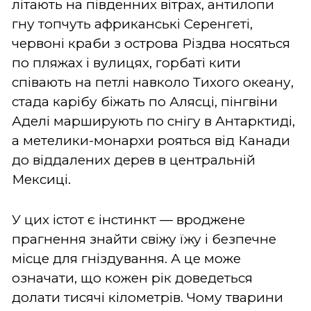
літають на південних вітрах, антилопи
гну топчуть африканські Серенгеті,
червоні краби з острова Різдва носяться
по пляжах і вулицях, горбаті кити
співають на петлі навколо Тихого океану,
стада карібу біжать по Алясці, пінгвіни
Аделі марширують по снігу в Антарктиді,
а метелики-монархи рояться від Канади
до віддалених дерев в центральній
Мексиці.
У цих істот є інстинкт — вроджене
прагнення знайти свіжу їжу і безпечне
місце для гніздування. А це може
означати, що кожен рік доведеться
долати тисячі кілометрів. Чому тварини