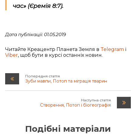
час» (Єремія 8:7).
Дата публікації: 01.05.2019
Читайте Креацентр Планета Земля в
Telegram
і
Viber
, щоб бути в курсі останніх новин.
Попередня стаття
Зуби мавпи, Потоп та міграція тварин
Наступна стаття
Створення, Потоп і біогеографія
Подібні матеріали