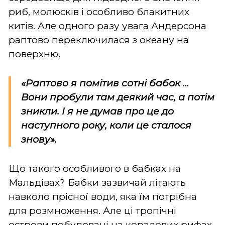
риб, молюсків і особливо блакитних
китів. Але одного разу увага Андерсона
раптово переключилася з океану на
поверхню.
«Раптово я помітив сотні бабок ...
Вони пробули там деякий час, а потім
зникли. І я не думав про це до
наступного року, коли це сталося
знову».
Що такого особливого в бабках на
Мальдівах? Бабки зазвичай літають
навколо прісної води, яка їм потрібна
для розмноження. Але ці тропічні
острови побудовані на коралових рифах,