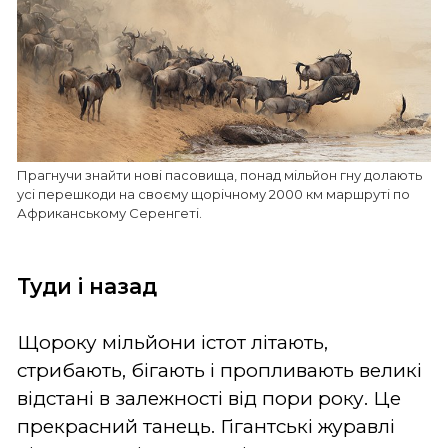
Прагнучи знайти нові пасовища, понад мільйон гну долають
усі перешкоди на своєму щорічному 2000 км маршруті по
Африканському Серенгеті.
Туди і назад
Щороку мільйони істот літають,
стрибають, бігають і пропливають великі
відстані в залежності від пори року. Це
прекрасний танець. Гігантські журавлі