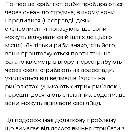
По-перше, сріблясті риби пробираються
через океан до струмка, в якому вони
народилися (насправді, деякі
експерименти показують, що вони
можуть відчувати свій шлях до цього
місця). Як тільки риби знаходять його,
вони проштовхуються проти течії на
багато кілометрів вгору, перестрибують
через скелі, стрибають на водоспади,
ухиляються від ведмедів, їздять на
риболіфтах, уникають хитрих рибалок і,
нарешті, досягають спокійних водойм, де
вони можуть відкласти свої яйця.
Ця подорож має додаткову проблему,
що вимагає від лосося вміння стрибати з