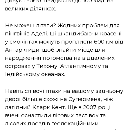
дивує своєю швидкістю до 100 км/г на
великих ділянках.
Не можеш літати? Жодних проблем для
пінгвінів Аделі. Ці шкандибаючи красені
у смокінгах можуть проплисти 600 км від
Антарктиди, щоб знайти місце для
народження потомства на віддалених
островах у Тихому, Атлантичному та
Індійському океанах.
Навіть співочі птахи на вашому задньому
дворі більше схожі на Супермена, ніж
лагідний Кларк Кент. Ще в 2007 році
вчені оснастили лісових ластівок та
лісових дроздів геолокаційними