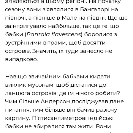
з’являються в цьому регіоні. На початку
сезону вони з'являлися в Бангалорі на
півночі, а пізніше в Мале на півдні. Що ще
заінтригувало найбільше, так це те, що
бабки (
Pantala flavescens
) боролися з
зустрічними вітрами, щоб досягти
островів. Значить, їх туди занесло не
випадково.
Навіщо звичайним бабками кидати
виклик мусонам, щоб дістатися до
ланцюга островів, де їм нічого робити?
Чим більше Андерсон досліджував дане
питання, тим більше він бачив разючу
картину. П’ятисантиметрові індійські
бабки не збиралися там жити. Вони