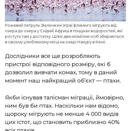
Рожевий патруль. Величезні зграї фламінго мігрують від
озера до озера у Східній Африці в пошуках водоростей, які
ростуть там у достатку. Цілих два мільйони осіб збираються
в своєму улюбленому місці на озері Накуру в Кенії.
Дослідники все ще розробляють
пристрої відповідного розміру, які б
дозволил вивчати комах, тому в даний
момент наш найкращий об’єкт — птахи.
Якби існував талісман міграції, ймовірно,
ним був би птах. Наскільки нам відомо,
щороку мігрують не менше 4 000 видів
цих істот, що становить приблизно 40%
всіх птахів.