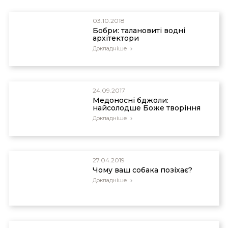
03.10.2018
Бобри: талановиті водні
архітектори
Докладніше
24.09.2017
Медоносні бджоли:
найсолодше Боже творіння
Докладніше
27.04.2019
Чому ваш собака позіхає?
Докладніше