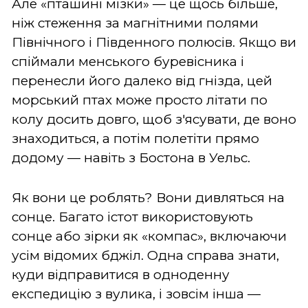
Але «пташині мізки» — це щось більше,
ніж стеження за магнітними полями
Північного і Південного полюсів. Якщо ви
спіймали менського буревісника і
перенесли його далеко від гнізда, цей
морський птах може просто літати по
колу досить довго, щоб з'ясувати, де воно
знаходиться, а потім полетіти прямо
додому — навіть з Бостона в Уельс.
Як вони це роблять? Вони дивляться на
сонце. Багато істот використовують
сонце або зірки як «компас», включаючи
усім відомих бджіл. Одна справа знати,
куди відправитися в одноденну
експедицію з вулика, і зовсім інша —