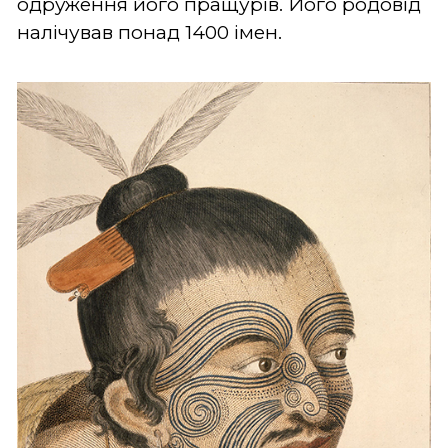
одруження його пращурів. Його родовід
налічував понад 1400 імен.