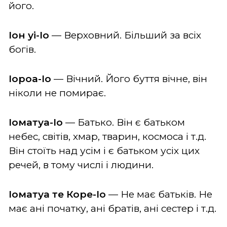
його.
Іон уі-Іо
— Верховний. Більший за всіх
богів.
Іороа-Іо
— Вічний. Його буття вічне, він
ніколи не помирає.
Іоматуа-Іо
— Батько. Він є батьком
небес, світів, хмар, тварин, космоса і т.д.
Він стоїть над усім і є батьком усіх цих
речей, в тому числі і людини.
Іоматуа те Коре-Іо
— Не має батьків. Не
має ані початку, ані братів, ані сестер і т.д.