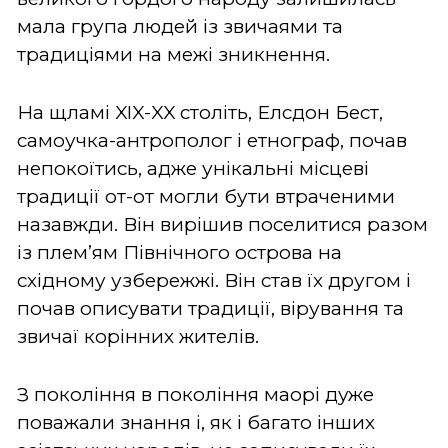
мала група людей із звичаями та
традиціями на межі зникнення.
На щламі XIX-XX століть, Елсдон Бест,
самоучка-антрополог і етнограф, почав
непокоїтись, адже унікальні місцеві
традиції от-от могли бути втраченими
назавжди. Він вирішив поселитися разом
із плем’ям Північного острова на
східному узбережжі. Він став їх другом і
почав описувати традиції, вірування та
звичаї корінних жителів.
З покоління в покоління маорі дуже
поважали знання і, як і багато інших