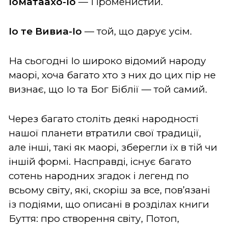
Іоматаахо-Іо
— Променистий.
Іо те Вивиа-Іо
— той, що дарує усім.
На сьогодні Іо широко відомий народу
маорі, хоча багато хто з них до цих пір не
визнає, що Іо та Бог Біблії — той самий.
Через багато століть деякі народності
нашої планети втратили свої традиції,
але інші, такі як маорі, зберегли їх в тій чи
іншій формі. Насправді, існує багато
сотень народних згадок і легенд по
всьому світу, які, скоріш за все, пов’язані
із подіями, що описані в розділах книги
Буття: про створення світу, Потоп,