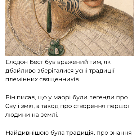
Елсдон Бест був вражений тим, як
дбайливо зберігалися усні традиції
племінних священників.
Він писав, що у маорі були легенди про
Єву і змія, а такод про створення першої
людини на землі.
Найдивнішою була традиція, про знання