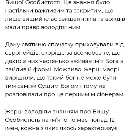
Вищої Особистості. Це знання було
настільки важливим та закритим, що
лише вищий клас священників та вождів
мали право володіти ним.
Дану святиню спочатку приховували від
європейців, скоріше за все через те, що
дехто з них частенько вживав ім’я Бога в
лайливій формі. Можливо, жерці маорі
вирішили, що такий бог не може бути
тим самим Сущим Богом і тому не
розповідали про це першим місіонерам.
Жерці володіли знанням про Вищу
Особистість на ім’я Іо. Іо має понад 12
імен, кожна з яких якось характеризує