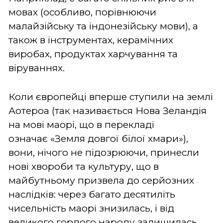
мовах (особливо, порівнюючи
малайзійську та індонезійську мови), а
також в інструментах, керамічних
виробах, продуктах харчування та
віруваннях.
Коли європейці вперше ступили на землі
Аотероа (так називається Нова Зеландія
на мові маорі, що в перекладі
означає
«Земля довгої білої хмари»),
вони, нічого не підозрюючи, принесли
нові хвороби та культуру, що в
майбутньому призвела до серйозних
наслідків: через багато десятиліть
чисельність маорі знизилась, і від
великого гордого народу залишилась