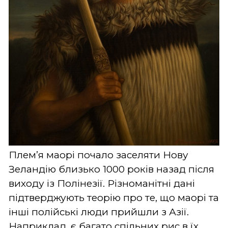
Плем’я маорі почало заселяти Нову
Зеландію близько 1000 років назад після
виходу із Полінезії. Різноманітні дані
підтверджують теорію про те, що маорі та
інші полійські люди прийшли з Азії.
Наприклад, є багато спільних рис в їх