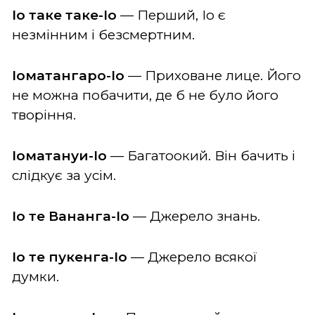
Іо таке таке-Іо
— Перший, Іо є
незмінним і безсмертним.
Іоматангаро-Іо
— Приховане лице. Його
не можна побачити, де б не було його
творіння.
Іоматануи-Іо
— Багатоокий. Він бачить і
слідкує за усім.
Іо те Вананга-Іо
— Джерело знань.
Іо те пукенга-Іо
— Джерело всякої
думки.