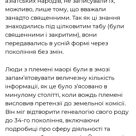
азіатських народів, не записували їх,
можливо, лише тому, що вважали
занадто священними. Так як ці знання
знаходились під цілковитим табу (були
священними і закритим), вони
передавались в усній формі через
покоління без змін.
Люди з племені маорі були в змозі
запам’ятовувати величезну кількість
інформації, як це було з’ясовано в
минулому столітті, коли вождь племені
висловив претензії до земельної комісії.
Він міг відтворити генеалогію свого роду
до 34-го покоління,
включаючи
подробиці про сферу діяльності та