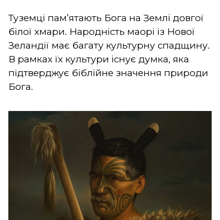
Туземці пам’ятають Бога на Землі довгої
білої хмари. Народність маорі із Нової
Зеландії має багату культурну спадщину.
В рамках їх культури існує думка, яка
підтверджує біблійне значення природи
Бога.