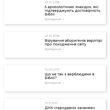
22.10.2018
5 археологічних знахідок, які
підтверджують достовірність
Біблії
Докладніше
23.01.2018
Вірування аборигенів варлпірі
про походження світу
Докладніше
14.09.2017
Що не так з верблюдами в
Біблії?
Докладніше
27.11.2017
ДНК стародавніх хананеян