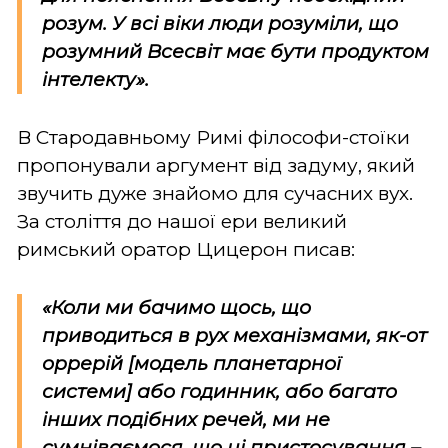
розум. У всі віки люди розуміли, що
розумний Всесвіт має бути продуктом
інтелекту».
В Стародавньому Римі філософи-стоїки
пропонували аргумент від задуму, який
звучить дуже знайомо для сучасних вух.
За століття до нашої ери великий
римський оратор Цицерон писав:
«Коли ми бачимо щось, що
приводиться в рух механізмами, як-от
оррерій [модель планетарної
системи] або годинник, або багато
інших подібних речей, ми не
сумніваємося, що ці пристосування –