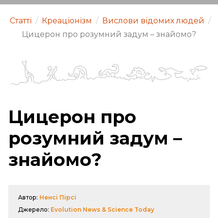
Статті
/
Креаціонізм
/
Вислови відомих людей
/
Цицерон про розумний задум – знайомо?
Цицерон про
розумний задум –
знайомо?
Автор:
Ненсі Пірсі
Джерело:
Evolution News & Science Today