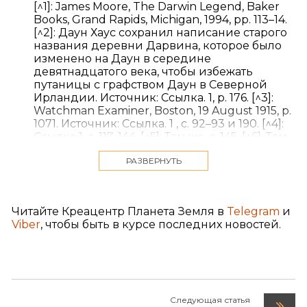
[^1]: James Moore, The Darwin Legend, Baker
Books, Grand Rapids, Michigan, 1994, pp. 113–14.
[^2]: Даун Хаус сохранил написание старого
названия деревни Дарвина, которое было
изменено на Даун в середине
девятнадцатого века, чтобы избежать
путаницы с графством Даун в Северной
Ирландии. Источник: Ссылка. 1, p. 176. [^3]:
Watchman Examiner, Boston, 19 August 1915, p.
1071. Источник: Ссылка. 1 , с. 92–93 и 190. [^4]:
Ссылка 1, с. 117, 144. [^5]: Там же, с. 145. [^6]: Там
же, с. 146. [^7]: Там же, с. 146. [^8]: После смерти
РАЗВЕРНУТЬ
адмирала Хоупа в 1881 году леди Хоуп
вышла замуж за Т.А. Денни, "свиного
филантропа", в 1893 году, но предпочла
сохранить свое прежнее имя и титул
Читайте Креацентр Планета Земля в
Telegram
и
(Ссылка 1, с. 85, 89–90). [^9]: Ссылка 1, с. 167.
Viber
, чтобы быть в курсе последних новостей.
[^10]: Там же, с. 94.
Следующая статья