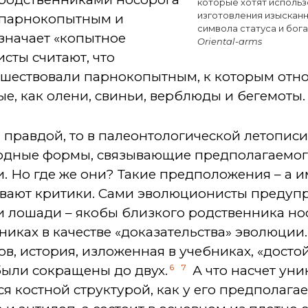
которые хотят использ
изготовления изысканн
непарнокопытным и
символа статуса и бога
значает «копытное
Oriental-arms
сты считают, что
ествовали парнокопытным, к которым отно
, как олени, свиньи, верблюды и бегемоты.
правдой, то в палеонтологической летописи
одные формы, связывающие предполагаемог
 Но где же они? Такие предположения – а и
вают критики. Сами эволюционисты предупр
и лошади – якобы близкого родственника нос
никах в качестве «доказательства» эволюции
, история, изложенная в учебниках, «досто
6
7
ыли сокращены до двух.
А что насчет уни
тся костной структурой, как у его предполаг