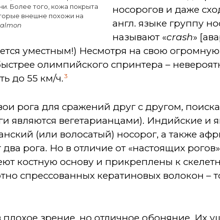
и. Более того, кожа покрыта
носорогов и даже схо
торые внешне похожи на
англ. языке группу н
 Salmon
называют «
crash
» [ав
жется уместным!) Несмотря на свою огромную
 быстрее олимпийского спринтера – невероят
3
ь до 55 км/ч.
ои рога для сражений друг с другом, поиск
ги являются вегетарианцами). Индийские и 
анский (или волосатый) носорог, а также аф
два рога. Но в отличие от «настоящих рогов
меют костную основу и прикреплены к скелетн
отно спрессованных кератиновых волокон – то
в плохое зрение, но отличное обоняние. Их у