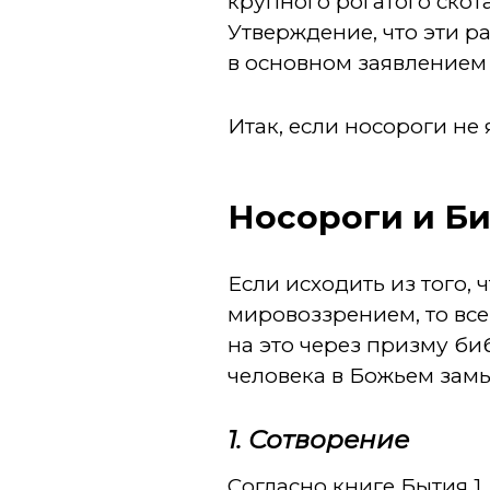
крупного рогатого скота
Утверждение, что эти 
в основном заявлением 
Итак, если носороги не
Носороги и Б
Если исходить из того,
мировоззрением, то все,
на это через призму б
человека в Божьем замы
1. Сотворение
Согласно книге Бытия 1