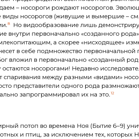
даем – носороги рождают носорогов. Эволю
 виды носорогов (живущие и вымершие – см. 
8
ии.
Но видообразование лишь демонстриру
ие внутри первоначально «созданного рода
 млекопитающим, а скорее «нисходящее» изм
несет в себе подмножество первоначальной 
ог вложил в первоначально «созданный род»
 остаются носорогами! Недавно исследоват
т спаривания между разными «видами» носо
осто представители одного рода размножают
12
чально запрограммировал их на это.
ирный потоп во времена Ноя (Бытие 6–9) ун
тных и птиц, за исключением тех, которых Н