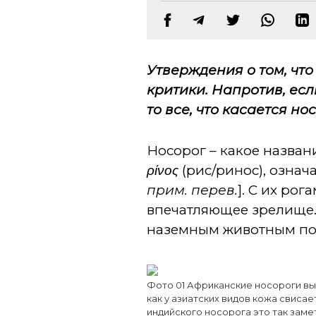
Утверждения о том, чт
критики. Напротив, ес
то все, что касается н
Носорог – какое назван
ρίνος
(рис/ринос), означ
прим. перев.
]. С их ро
впечатляющее зрелище. 
наземным животным посл
Фото 01 Африканские носороги выг
как у азиатских видов кожа свиса
индийского носорога это так заме