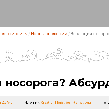
волюционизм
/
Иконы эволюции
/
Эволюция носорог
 носорога? Абсур
и Дайкс
Источник:
Creation Ministries International
от 