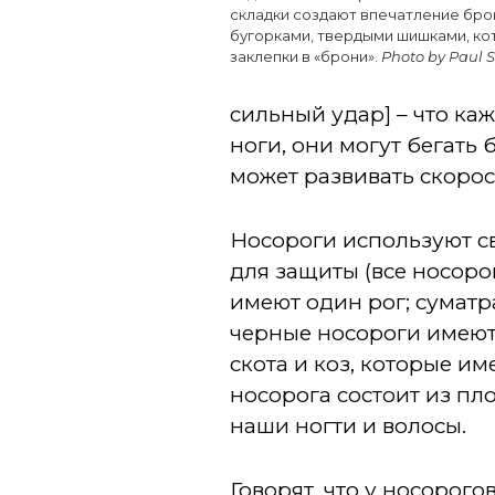
складки создают впечатление брон
бугорками, твердыми шишками, ко
заклепки в «брони».
Photo by Paul
сильный удар] – что ка
ноги, они могут бегать
может развивать скорост
Носороги используют св
для защиты (все носоро
имеют один рог; суматр
черные носороги имеют 
скота и коз, которые и
носорога состоит из пл
наши ногти и волосы.
Говорят, что у носорого