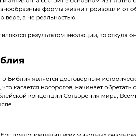
 и антилоп, а состоит в основном из плотно 
разнообразные формы жизни произошли от об
о вере, а не реальностью.
 являются результатом эволюции, то откуда о
иблия
 что Библия является достоверным историчес
 что касается носорогов, начинает обретать 
иблейской концепции Сотворения мира, Всем
сле.
, Бог предопределил всех животных размножа