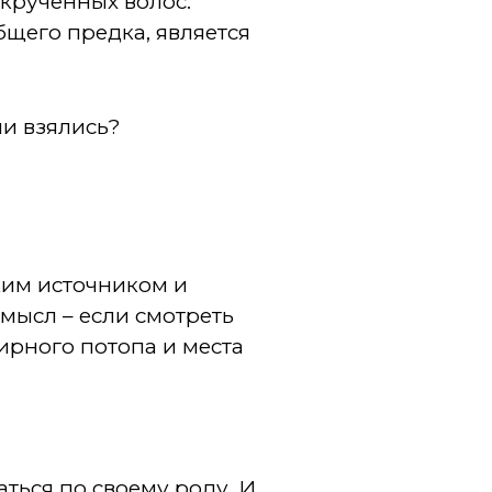
скрученных волос.
щего предка, является
ни взялись?
ким источником и
смысл – если смотреть
ирного потопа и места
ться по своему роду. И