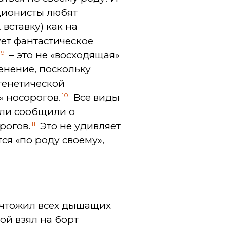
ционисты любят
вставку) как на
ет фантастическое
9
»
– это не «восходящая»
енение, поскольку
генетической
10
 носорогов.
Все виды
ели сообщили о
11
рогов.
Это не удивляет
ся «по роду своему»,
ичтожил всех дышащих
ой взял на борт