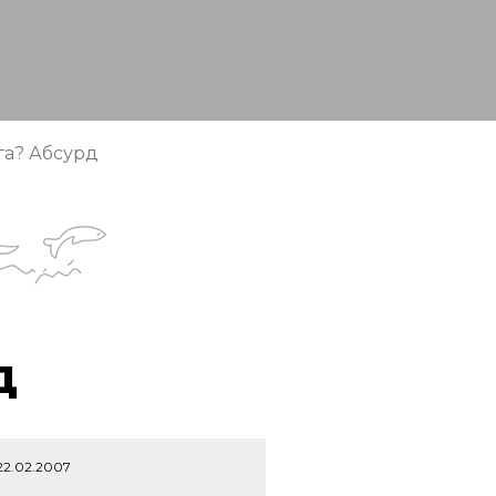
а? Абсурд
д
22.02.2007