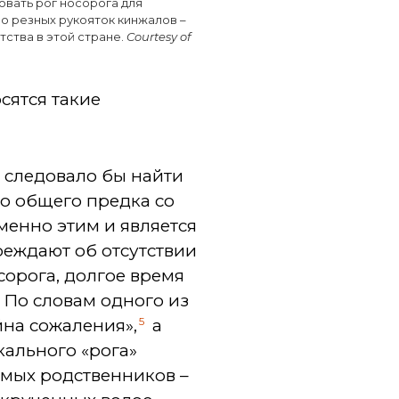
овать рог носорога для
о резных рукояток кинжалов –
тства в этой стране.
Courtesy of
сятся такие
 следовало бы найти
о общего предка со
менно этим и является
еждают об отсутствии
орога, долгое время
. По словам одного из
5
йна сожаления»,
а
кального «рога»
аемых родственников –