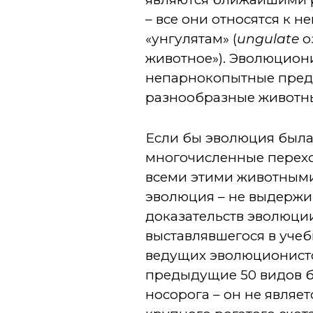
– все они относятся к 
«унгулятам» (
ungulate
о
животное»). Эволюциони
непарнокопытные предш
разнообразные животные
Если бы эволюция была 
многочисленные перех
всеми этими животными.
эволюция – не выдержи
доказательств эволюци
выставлявшегося в учеб
ведущих эволюционистов
предыдущие 50 видов б
носорога – он не являе