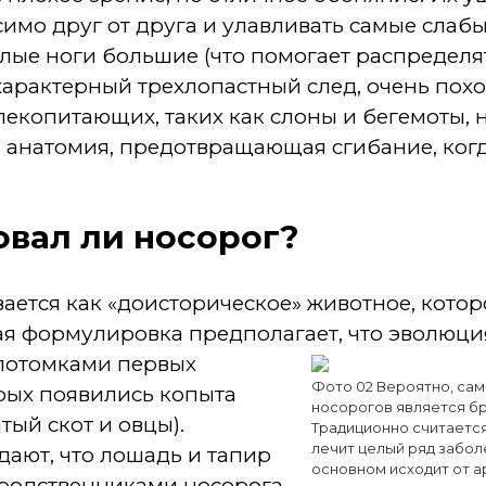
имо друг от друга и улавливать самые слабы
лые ноги большие (что помогает распределят
характерный трехлопастный след, очень похож
екопитающих, таких как слоны и бегемоты, 
 анатомия, предотвращающая сгибание, когд
вал ли носорог?
ется как «доисторическое» животное, котор
ая формулировка предполагает, что эволюци
потомками первых
Фото 02 Вероятно, сам
рых появились копыта
носорогов является бр
тый скот и овцы).
Традиционно считается
лечит целый ряд забол
ают, что лошадь и тапир
основном исходит от а
родственниками носорога