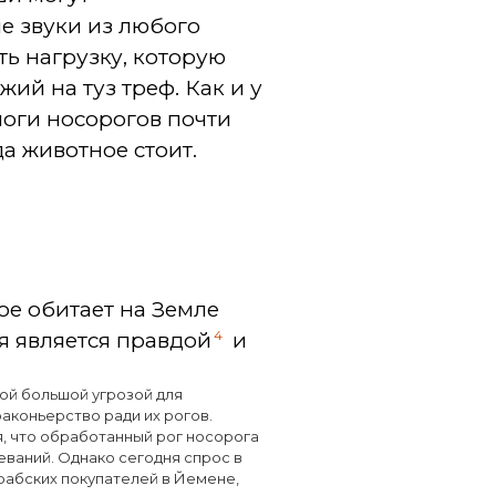
е звуки из любого
ь нагрузку, которую
ий на туз треф. Как и у
ноги носорогов почти
а животное стоит.
ое обитает на Земле
4
я является правдой
и
ой большой угрозой для
аконьерство ради их рогов.
, что обработанный рог носорога
еваний. Однако сегодня спрос в
рабских покупателей в Йемене,