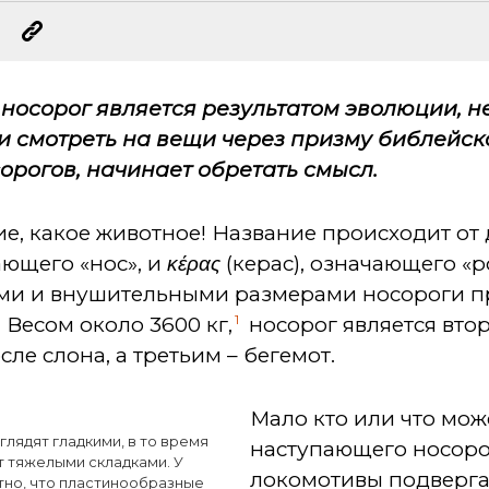
о носорог является результатом эволюции, 
ли смотреть на вещи через призму библейск
осорогов, начинает обретать смысл.
ие, какое животное! Название происходит от 
ающего «нос», и
κέρας
(керас), означающего «ро
гами и внушительными размерами носороги 
1
Весом около 3600 кг,
носорог является вто
е слона, а третьим – бегемот.
Мало кто или что мож
лядят гладкими, в то время
наступающего носор
ет тяжелыми складками. У
локомотивы подверг
тно, что пластинообразные