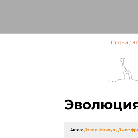
Статьи
/
Э
Эволюция
Автор:
Дэвид Кэтчпул , Джеффр