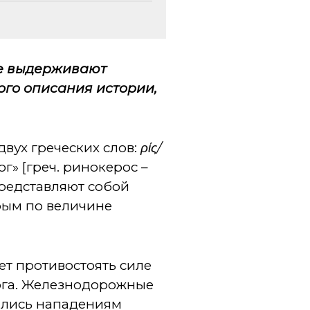
не выдерживают
ого описания истории,
двух греческих слов:
ρίς/
г» [греч. ринокерос –
представляют собой
рым по величине
ет противостоять силе
ога. Железнодорожные
ались нападениям