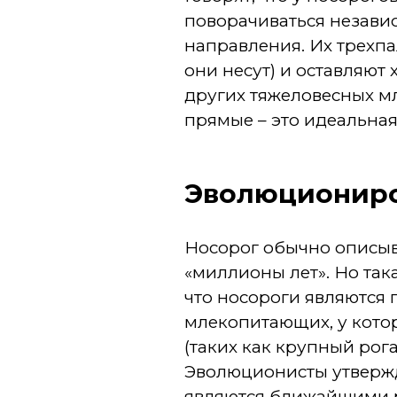
поворачиваться независ
направления. Их трехпа
они несут) и оставляют 
других тяжеловесных мл
прямые – это идеальная
Эволюциониро
Носорог обычно описыва
«миллионы лет». Но так
что
носороги являются 
млекопитающих, у кото
(таких как крупный рога
Эволюционисты утвержд
являются ближайшими 