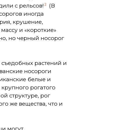
2
дили с рельсов!
(В
осорогов иногда
ария, крушение,
 массу и «короткие»
но, но черный носорог
а съедобных растений и
яванские носороги
риканские белые и
» крупного рогатого
ой структуре, рог
го же вещества, что и
ши могут