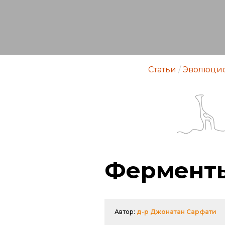
Статьи
/
Эволюци
Фермент
Автор:
д-р Джонатан Сарфати