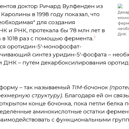
ментов доктор Ричард Вулфенден из
Декар
Каролины в 1998 году показал, что
моно
еобходимая" для создания
ферме
необ
К и РНК, протекала бы 78 млн лет в
ДНК.
1
а в 1018 раз с помощью фермента.
ся оротидин-5'-монофосфат-
ечивающий синтез уридин-5'-фосфата – необ
 ДНК – путём декарбоксилирования оротид
форму – так называемый
TIM
-бочонок
(проте
ехмерную структуру)
.
Благодаря ей он связы
 открытом конце бочонка, пока петли белка 
ределённые аминокислотные остатки фермент
взаимодействовать с функциональными групп