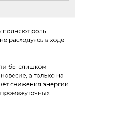
ыполняют роль
не расходуясь в ходе
али бы слишком
овесие, а только на
 счёт снижения энергии
и промежуточных