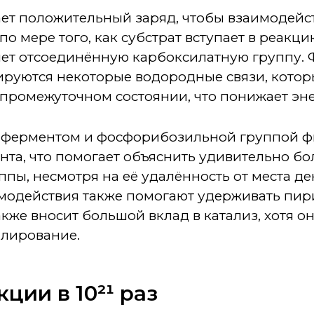
ет положительный заряд, чтобы взаимодейс
о мере того, как субстрат вступает в реакци
яет отсоединённую карбоксилатную группу. 
ируются некоторые водородные связи, кото
 промежуточном состоянии, что понижает эн
 ферментом и фосфорибозильной группой ф
та, что помогает объяснить удивительно бо
пы, несмотря на её удалённость от места д
модействия также помогают удерживать пи
акже вносит большой вклад в катализ, хотя он
лирование.
ции в 10²¹ раз