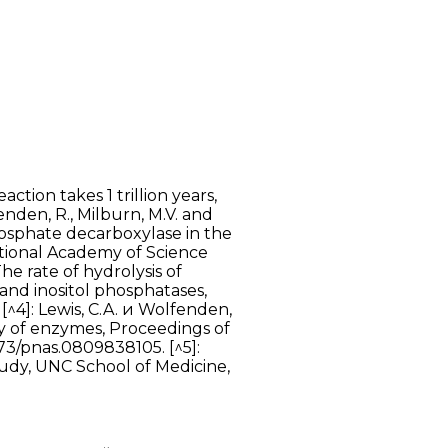
ction takes 1 trillion years,
enden, R., Milburn, M.V. and
hosphate decarboxylase in the
ational Academy of Science
he rate of hydrolysis of
and inositol phosphatases,
[^4]: Lewis, C.A. и Wolfenden,
cy of enzymes, Proceedings of
073/pnas.0809838105. [^5]:
study, UNC School of Medicine,