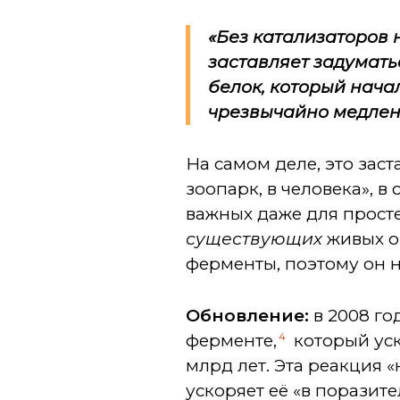
«Без катализаторов 
заставляет задумать
белок, который нача
чрезвычайно медлен
На самом деле, это зас
зоопарк, в человека», 
важных даже для просте
существующих
живых о
ферменты, поэтому он 
Обновление:
в 2008 го
4
ферменте,
который уск
млрд лет. Эта реакция 
ускоряет её «в поразит