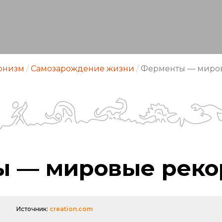
онизм
/
Самозарождение жизни
/
Ферменты — миро
ы — мировые рек
Источник:
creation.com