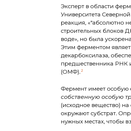
Эксперт в области фер
Университета Северной 
реакция, «"абсолютно н
строительных блоков ДН
воде», но была ускорен
Этим ферментом являет
декарбоксилаза, обесп
предшественника РНК и
2
(ОМФ).
Фермент имеет особую 
собственную особую тр
(исходное вещество) на
окружают субстрат. Оп
нужных местах, чтобы 