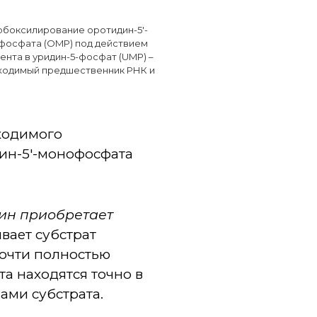
боксилирование оротидин-5'-
фосфата (OMP) под действием
нта в уридин-5-фосфат (UMP) –
ходимый предшественник РНК и
ходимого
ин-5'-монофосфата
ин приобретает
вает субстрат
почти полностью
а находятся точно в
ами субстрата.