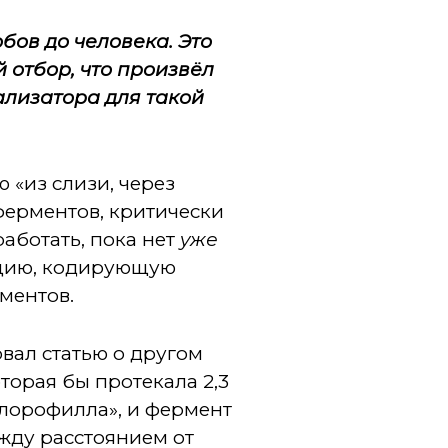
бов до человека. Это
 отбор, что произвёл
ализатора для такой
 «из слизи, через
 ферментов, критически
аботать, пока нет
уже
ацию, кодирующую
ментов.
вал статью о другом
орая бы протекала 2,3
хлорофилла», и фермент
ежду расстоянием от