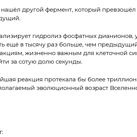
 нашёл другой фермент, который превзошёл
ыдущий.
ализирует гидролиз фосфатных дианионов, 
есть ещё в тысячу раз больше, чем предыдущи
еакциям, жизненно важным для клеточной си
йти за сотую долю секунды.
йшая реакция протекала бы более триллиона 
полагаемый эволюционный возраст Вселенной
т: