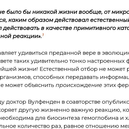
не было бы никакой жизни вообще, от микро
ся, каким образом действовал естественный
л действовать в качестве примитивного кат
1
ной реакции».
тавляет удивиться преданной вере в эволюцию
в свете таких удивительно тонко настроенных
йшей жизни! Естественный отбор не может р
рганизмов, способных передавать информ
не может объяснить
происхождение
этих фер
ду доктор Вулфенден в соавторстве опублико
оряет другую жизненно важную реакцию, кот
«необходима для биосинтеза гемоглобина и 
ельное количество раз, равное отношению м