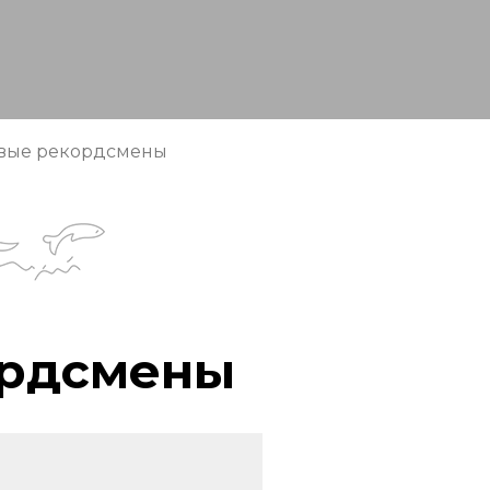
вые рекордсмены
ордсмены