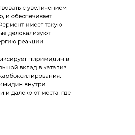
твовать с увеличением
ю, и обеспечивает
Фермент имеет такую
рые делокализуют
ергию реакции.
иксирует пиримидин в
льшой вклад в катализ
екарбоксилирования.
римидин внутри
и и далеко от места, где