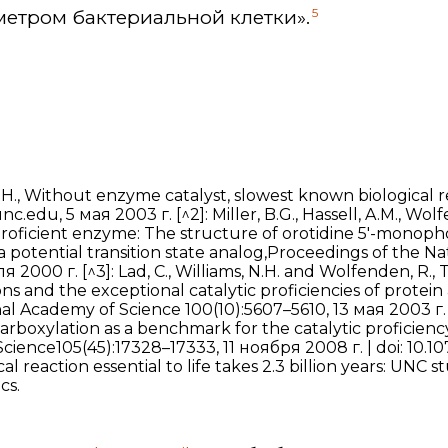
5
метром бактериальной клетки».
.H., Without enzyme catalyst, slowest known biological rea
.edu, 5 мая 2003 г. [^2]: Miller, B.G., Hassell, A.M., Wolf
 proficient enzyme: The structure of orotidine 5′-monop
 potential transition state analog,Proceedings of the N
 2000 г. [^3]: Lad, C., Williams, N.H. and Wolfenden, R., T
 and the exceptional catalytic proficiencies of protein 
al Academy of Science 100(10):5607–5610, 13 мая 2003 г. 
rboxylation as a benchmark for the catalytic proficien
cience105(45):17328–17333, 11 ноября 2008 г. | doi: 10.1
l reaction essential to life takes 2.3 billion years: UNC 
cs.