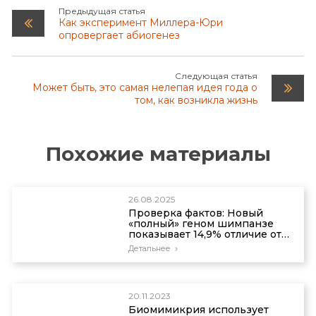
Setting the stage for life: Scientists make key
Предыдущая статья
Как эксперимент Миллера-Юри
discovery about the atmosphere of early earth,
опровергает абиогенез
sciencedaily.com, 30 November 2011.
Следующая статья
Может быть, это самая нелепая идея года о
том, как возникла жизнь
Похожие материалы
26.08.2025
Проверка фактов: Новый
«полный» геном шимпанзе
показывает 14,9% отличие от
генома человека
Детальнее
20.11.2023
Биомимикрия использует