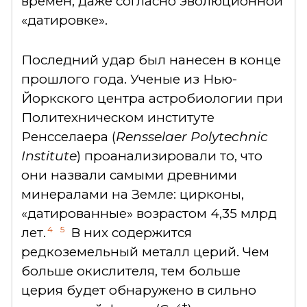
времен, даже согласно эволюционной
«датировке».
Последний удар был нанесен в конце
прошлого года. Ученые из Нью-
Йоркского центра астробиологии при
Политехническом институте
Ренсселаера (
Rensselaer Polytechnic
Institute
) проанализировали то, что
они назвали самыми древними
минералами на Земле: цирконы,
«датированные» возрастом 4,35 млрд
4
5
лет.
В них содержится
редкоземельный металл церий. Чем
больше окислителя, тем больше
церия будет обнаружено в сильно
+