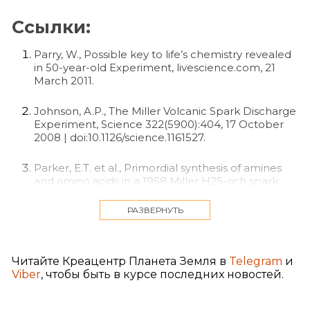
Ссылки:
Parry, W., Possible key to life’s chemistry revealed
in 50-year-old Experiment, livescience.com, 21
March 2011.
Johnson, A.P., The Miller Volcanic Spark Discharge
Experiment, Science 322(5900):404, 17 October
2008 | doi:10.1126/science.1161527.
Parker, E.T. et al., Primordial synthesis of amines
and amino acids in a 1958 Miller H2S-rich spark
discharge experiment, Proceedings of the
National Academy of Sciences 108(14):5526–5531,
РАЗВЕРНУТЬ
5 April 2011 | doi:10.1073/pnas.1019191108.
Trail, D. et al., The oxidation state of Hadean
Читайте Креацентр Планета Земля в
Telegram
и
magmas and implications for early Earth’s
Viber
, чтобы быть в курсе последних новостей.
atmosphere, Nature 480:79–82, 01 December
2011 | doi:10.1038/nature10655.