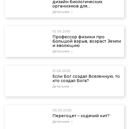
дизайн биологических
организмов для
совершенствования
Детальнее
человеческих технологий
10.09.2019
Профессор физики про
Большой взрыв, возраст Земли
и эволюцию
Детальнее
21.06.2025
Если Бог создал Вселенную, то
кто создал Бога?
Детальнее
05.09.2025
Перегоцет – ходячий кит?
Детальнее