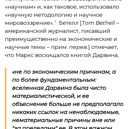
«научным» и, как таковое, использовало
«научную методологию и научное
5
мировоззрение».
Бетелл [
Тom Bethell
–
американский журналист, писавший
преимущественно на экономические и
научные темы –
прим. перев.
] отмечает,
что Маркс восхищался книгой Дарвина,
«не по экономическим причинам, а
по более фундаментальным:
вселенная Дарвина была чисто
материалистической, и ее
объяснение больше не предполагало
никаких ссылок на ненаблюдаемые,
нематериальные причины вне или
"за пределами" ее. В этом важном