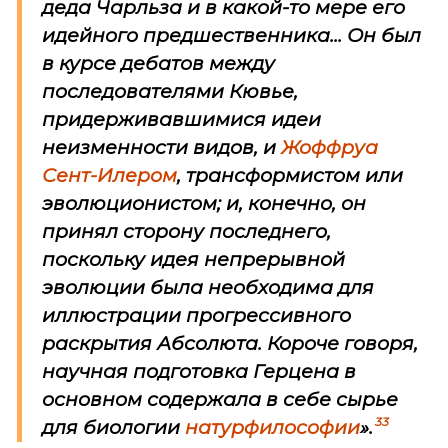
деда Чарльза и в какой-то мере его
идейного предшественника... Он был
в курсе дебатов между
последователями Кювье,
придерживавшимися идеи
неизменности видов, и
Жоффруа
Сент-Илером
, трансформистом или
эволюционистом; и, конечно, он
принял сторону последнего,
поскольку идея непрерывной
эволюции была необходима для
иллюстрации прогрессивного
раскрытия Абсолюта. Короче говоря,
научная подготовка Герцена в
основном содержала в себе сырье
33
для биологии
натурфилософии
».