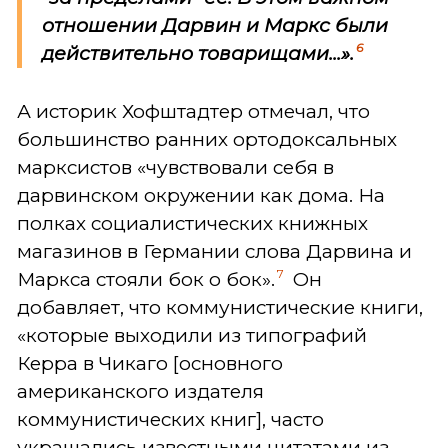
отношении Дарвин и Маркс были
6
действительно товарищами...».
А историк Хофштадтер отмечал, что
большинство ранних ортодоксальных
марксистов «чувствовали себя в
дарвинском окружении как дома. На
полках социалистических книжных
магазинов в Германии слова Дарвина и
7
Маркса стояли бок о бок».
Он
добавляет, что коммунистические книги,
«которые выходили из типографий
Керра в Чикаго [основного
американского издателя
коммунистических книг], часто
украшались известными цитатами из