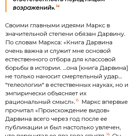
14
возражений».
Своими главными идеями Маркс в
значительной степени обязан Дарвину.
По словам Маркса: «Книга Дарвина
очень важна и служит мне основой
естественного отбора для классовой
борьбы в истории. ...она [книга Дарвина]
не только наносит смертельный удар...
"телеологии" в естественных науках, но и
эмпирически объясняет их
15
рациональный смысл».
Маркс впервые
прочитал «Происхождение видов»
Дарвина всего через год после ее
публикации и был настолько увлечен,
16
что перечитал ее два года спустя.
Он