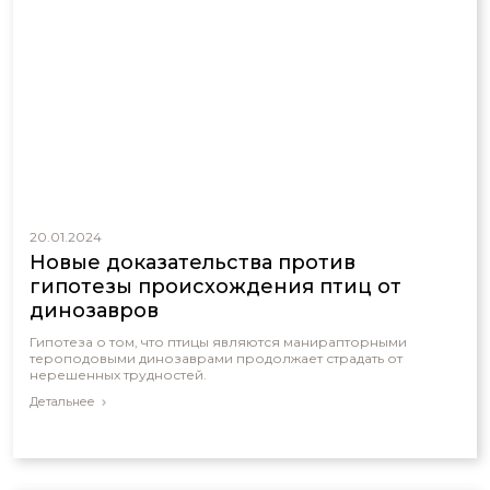
20.01.2024
Новые доказательства против
гипотезы происхождения птиц от
динозавров
Гипотеза о том, что птицы являются манирапторными
тероподовыми динозаврами продолжает страдать от
нерешенных трудностей.
Детальнее