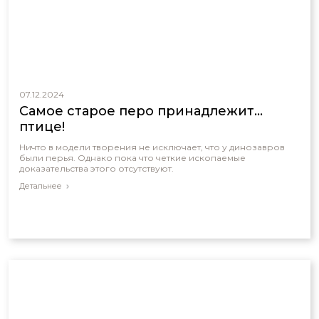
07.12.2024
Самое старое перо принадлежит...
птице!
Ничто в модели творения не исключает, что у динозавров
были перья. Однако пока что четкие ископаемые
доказательства этого отсутствуют.
Детальнее