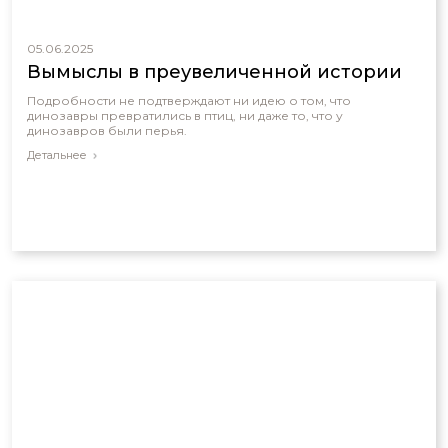
05.06.2025
Вымыслы в преувеличенной истории
Подробности не подтверждают ни идею о том, что
динозавры превратились в птиц, ни даже то, что у
динозавров были перья.
Детальнее