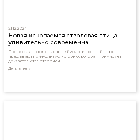
21.12.2024
Новая ископаемая стволовая птица
удивительно современна
После факта эволюционные биологи всегда быстро
предлагают причудливую историю, которая примиряет
доказательства с теорией.
Детальнее