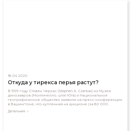
18.04.2020
Откуда у тирекса перья растут?
В 1999 году Стивен Черкас (Stephen A. Czerkas) из Музея
динозавров (Монтичелло, штат Юта) и Национальное
географическое общество заявили на пресс-конференции
в Вашингтоне, что купленная на аукционе (за 80 000
долларов) в Аризоне окаменелость есть ничто иное , как
Детальнее
«переходное звено между динозаврами и птицами». И это
животное якобы могло летать. Стивен Черкас назвал его
археораптор (Archaeoraptor liaoningensis). В журнале «National
Geographic» за ноябрь 1999 появилась статья под названием
«Перья для тираннозавра?»¹ Согласно словам автора статьи,