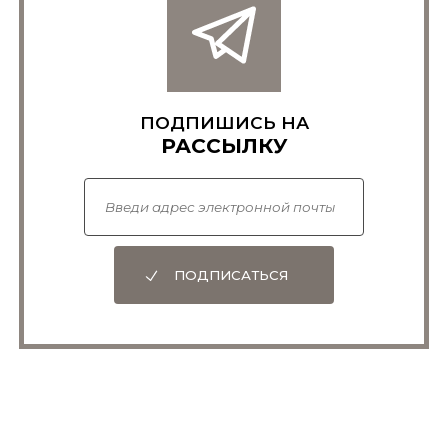
предвзятости. [^19]: Mortimer, “Did
Dromiceiomimus.” [^20]: Hunter, S., “Feathers:
What’s Flight Got To Do - Got To Do with It?”
NCSCE, ncsce.org/pages/feathers.html.
ПОДПИШИСЬ НА
РАССЫЛКУ
ПОДПИСАТЬСЯ