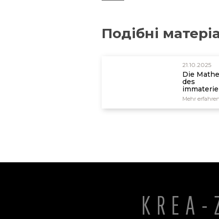
Подібні матері
21.10.2025
Die Math
des
immaterie
Genoms
Mehr erfahre
KREA-