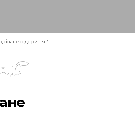
одіване відкриття?
ване