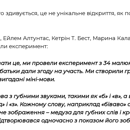
то здивується, це не унікальне відкриття, як
 Ейлем Алтунтас, Кетрін Т. Бест, Марина Кал
ели експеримент:
ти це, ми провели експеримент з 34 малюк
 батьки дали згоду на участь. Ми створили г
игадані міні-мови.
ва з губними звуками, такими як «б» і «в», а
д» і «з». Кожному слову, наприклад «біваво» 
е зображення – медуза для губних слів і кр
відтворювався одночасно з показом його зо