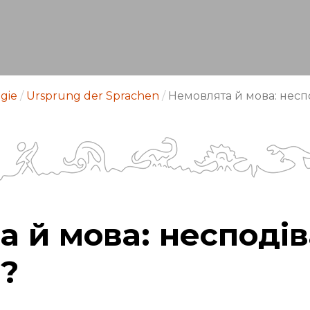
gie
/
Ursprung der Sprachen
/
Немовлята й мова: несп
 й мова: несподі
я?