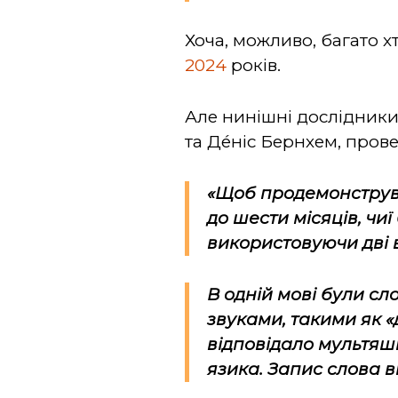
Хоча, можливо, багато х
2024
років.
Але нинішні дослідники,
та Де́ніс Бернхем, пров
«Щоб продемонструва
до шести місяців, чиї
використовуючи дві в
В одній мові були сло
звуками, такими як «
відповідало мультяшн
язика. Запис слова 