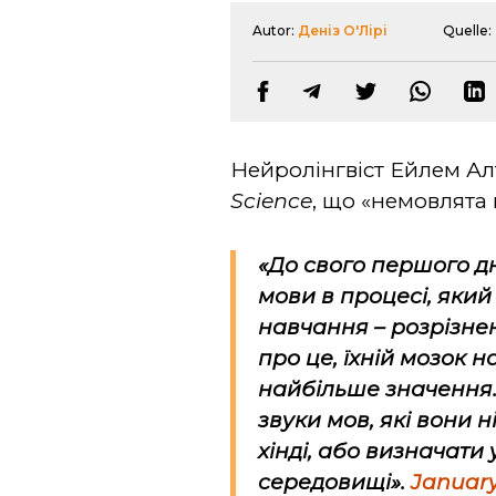
Autor:
Деніз О'Лірі
Quelle:
Нейролінгвіст Ейлем Ал
Science
, що «немовлята
«До свого першого д
мови в процесі, яки
навчання – розрізне
про це, їхній мозок н
найбільше значення.
звуки мов, які вони 
хінді, або визначати 
середовищі».
January