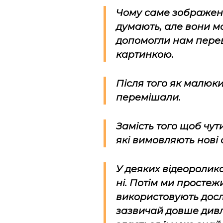
Чому саме зображенн
думають, але вони м
допомогли нам перев
картинкою.
Після того як малюки
перемішали.
Замість того щоб чут
які вимовляють нові 
У деяких відеоролик
ні. Потім ми простеж
використовують досл
зазвичай довше дивля