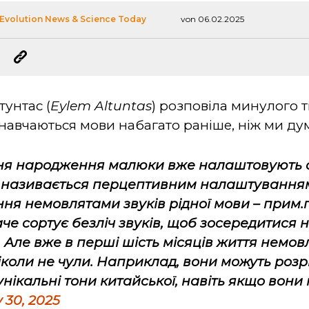
Evolution News & Science Today
von 06.02.2025
тунтас (
Eylem Altuntas
) розповіла минулого 
 навчаються мови набагато раніше, ніж ми ду
ня народження малюки вже налаштовують сл
й називається перцептивним налаштування
ння немовлятами звуків рідної мови –
прим.п
аче сортує безліч звуків, щоб зосередитися н
 Але вже в перші шість місяців життя немов
ніколи не чули. Наприклад, вони можуть розр
унікальні тони китайської, навіть якщо вони
 30, 2025