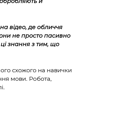
 обробляють й
а відео, де обличчя
вони не просто пасивно
ці знання з тим, що
ічого схожого на навички
ня мови. Робота,
і.