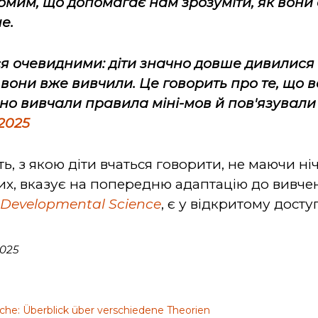
йомим, що допомагає нам зрозуміти, як вони
е.
я очевидними: діти значно довше дивилися н
 вони вже вивчили. Це говорить про те, що 
но вивчали правила міні-мов й пов'язували 
 2025
ть, з якою діти вчаться говорити, не маючи н
х, вказує на попередню адаптацію до вивчен
і
Developmental
Science
, є у відкритому доступ
2025
che: Überblick über verschiedene Theorien