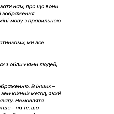
зати нам, про що вони
Ці зображення
міні-мову з правильною
артинками, ми все
ики з обличчями людей,
ображенню. В інших –
е звичайний метод, який
увагу. Немовлята
тше – на те, що