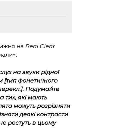
тижня на
Real Clear
мали»:
ух на звуки рідної
м [тип фонетичного
ерекл.
]. Подумайте
а тих, які мають
лята можуть розрізняти
ізняти деякі контрасти
 не ростуть в цьому