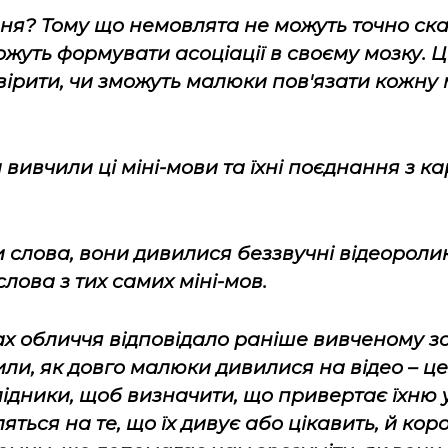
я? Тому що немовлята не можуть точно ска
ожуть формувати асоціації в своєму мозку. 
ірити, чи зможуть малюки пов'язати кожну 
 вивчили ці міні-мови та їхні поєднання з к
и слова, вони дивилися беззвучні відеорол
слова з тих самих міні-мов.
ах обличчя відповідало раніше вивченому з
или, як довго малюки дивилися на відео – ц
ідники, щоб визначити, що привертає їхню 
ться на те, що їх дивує або цікавить, й коро