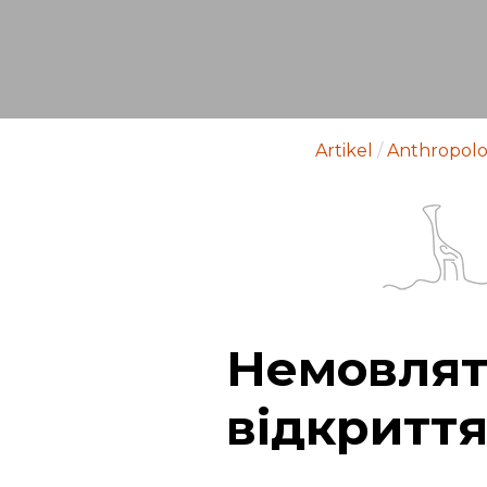
Artikel
/
Anthropolo
Немовлята
відкритт