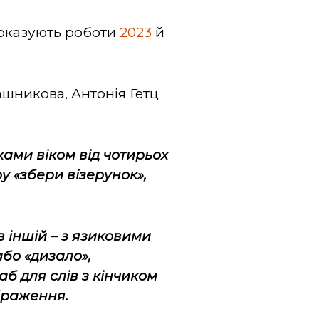
 показують роботи
2023
й
ашникова, Антонія Гетц
ами віком від чотирьох
ру «збери візерунок»,
 в іншій – з язиковими
або «дизало»,
аб для слів з кінчиком
браження.