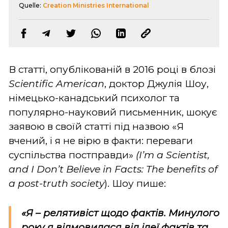
Quelle:
Creation Ministries International
В статті, опублікованій в 2016 році в блозі
Scientific American
, доктор Джулія Шоу,
німецько-канадський психолог та
популярно-науковий письменник, шокує
заявою в своїй статті під назвою «Я
вчений, і я не вірю в факти: переваги
суспільства постправди»
(I’m a Scientist,
and I Don’t Believe in Facts: The benefits of
a post-truth society
). Шоу пише:
«Я – релятивіст щодо фактів. Минулого
року я відмовилася від ідеї фактів та