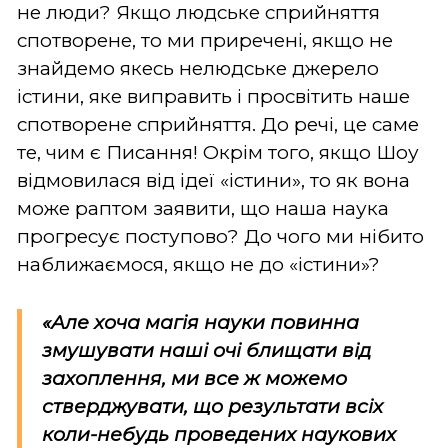
не люди? Якщо людське сприйняття
спотворене, то ми приречені, якщо не
знайдемо якесь нелюдське джерело
істини, яке виправить і просвітить наше
спотворене сприйняття. До речі, це саме
те, чим є Писання! Окрім того, якщо Шоу
відмовилася від ідеї «істини», то як вона
може раптом заявити, що наша наука
прогресує поступово? До чого ми нібито
наближаємося, якщо не до «істини»?
«Але хоча магія науки повинна
змушувати наші очі блищати від
захоплення, ми все ж можемо
стверджувати, що результати всіх
коли-небудь проведених наукових