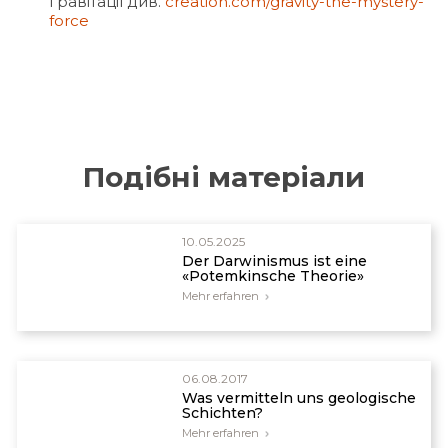
гравітації див.
creation.com/gravity-the-mystery-
force
Подібні матеріали
10.05.2025
Der Darwinismus ist eine
«Potemkinsche Theorie»
Mehr erfahren
06.08.2017
Was vermitteln uns geologische
Schichten?
Mehr erfahren