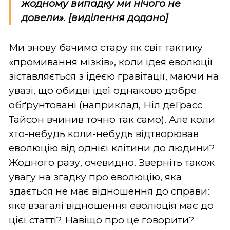
жодному випадку ми нічого не
довели». [виділення додано]
Ми знову бачимо стару як світ тактику
«промивання мізків», коли ідея еволюції
зіставляється з ідеєю гравітації, маючи на
увазі, що обидві ідеї однаково добре
обґрунтовані (наприклад, Ніл деГрасс
Тайсон вчинив точно так само). Але коли
хто-небудь коли-небудь відтворював
еволюцію від однієї клітини до людини?
Жодного разу, очевидно. Зверніть також
увагу на згадку про еволюцію, яка
здається не має відношення до справи:
яке взагалі відношення еволюція має до
цієї статті? Навіщо про це говорити?