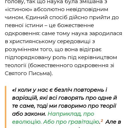
голову, так що наука була змішана з
«істиною» абсолютно невідповідним
чином. Єдиний спосіб дійсно прийти до
певної істини – це божественне
одкровення: саме тому наука зародилася
в християнському середовищі з
розумінням того, що вона відіграє
підпорядковану роль під керівництвом
теології (божественного одкровення зі
Святого Письма).
«І коли у нас є безліч повторень і
варіацій, які всі говорять про одне й
те саме, тоді ми говоримо про теорії
або закони.
Наприклад, про
2
еволюцію. Або про гравітацію
.
Але в