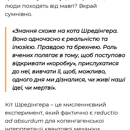
люди походять від мавп? Вкрай
сумнівно.
«Знання схоже на кота Шредінгера.
Воно одночасно є реальністю та
ілюзією. Правдою та брехнею. Роль
вчених полягає в тому, щоб поступово
відкривати «коробку», прислухатися
до неї, вивчати її, щоб, можливо,
одного дня ми дізналися, чи живі наші
ідеї, чи мертві».
Кіт Шредінгера – це мисленнєвиий
експеримент, який фактично є
reductio
ad absurdum
для копенгагенської
інтерпретації квантової механіки.