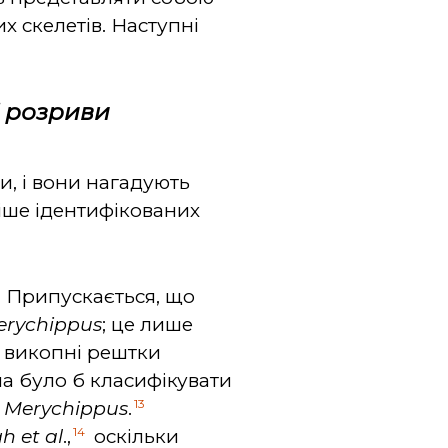
х скелетів. Наступні
і розриви
, і вони нагадують
іше ідентифікованих
ї. Припускається, що
erychippus
; це лише
, викопні рештки
 було б класифікувати
13
і
Merychippus
.
14
 et al
.,
оскільки