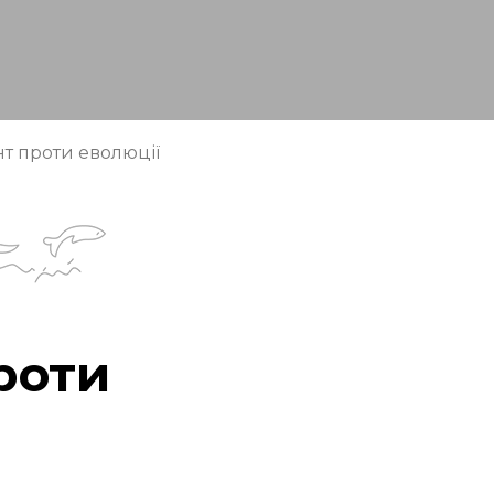
нт проти еволюції
роти