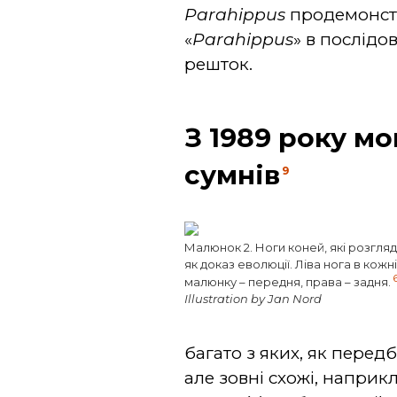
Parahippus
продемонстру
«
Parahippus
» в послід
решток.
З 1989 року м
сумнів
9
Малюнок 2. Ноги коней, які розгля
як доказ еволюції. Ліва нога в кожні
малюнку – передня, права – задня.
Illustration by Jan Nord
багато з яких, як перед
але зовні схожі, наприк