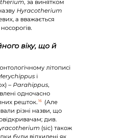
therium
, за винятком
 назву
Hyracotherium
евих, а вважається
 носорогів.
ного віку, що й
онтологічному літописі
Merychippus
і
ох) –
Parahippus
,
влені одночасно
16
пних решток.
(Але
али різні назви, що
овідкривачам; див.
yracotherium
(sic) також
ідки були відхилені як