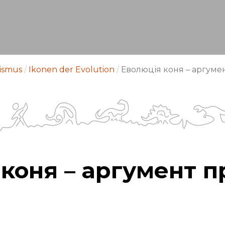
nismus
/
Ikonen der Evolution
/
Еволюція коня – аргуме
коня – аргумент п