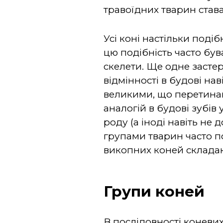
травоїдних тварин става
Усі коні настільки поді
цю подібність часто був
скелети. Ще одне засте
відмінності в будові на
великими, що перетинаю
аналогій в будові зубів
роду (а іноді навіть не
групами тварин часто по
викопних коней складаю
Групи коней
В послідовності коневи