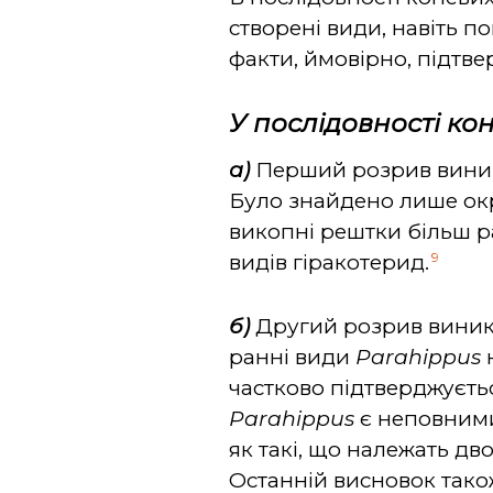
створені види, навіть п
факти, ймовірно, підтве
У послідовності к
а)
Перший розрив вини
Було знайдено лише окр
викопні рештки більш р
9
видів гіракотерид.
б)
Другий розрив виник
ранні види
Parahippus
частково підтверджуєть
Parahippus
є неповним
як такі, що належать д
Останній висновок так