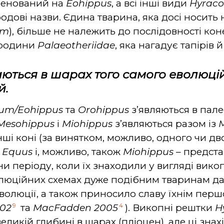
менований на
Eohippus
, а всі інші види
Hyraco
одові назви. Єдина тварина, яка досі носить
um
), більше не належить до послідовності кон
 родини
Palaeotheriidae
, яка нагадує тапірів й
аються в шарах того самого еволюцій
й.
ium/Eohippus
та
Orohippus
з’являються в пале
Mesohippus
і
Miohippus
з’являються разом із
інші коні (за винятком, можливо, одного чи дв
,
Equus
і, можливо, також
Miohippus
– предста
и періоду, коли їх знаходили у вигляді вико
люційних схемах дуже подібним тваринам дав
волюції, а також приносило славу їхнім перш
9
4
002
та
MacFadden 2005
). Викопні рештки
H
еликій глибині в шарах (пліоцен), але ці знах