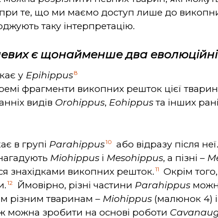
опри те, що ми маємо доступ лише до викопни
рджують таку інтерпретацію.
оневих є щонайменше два еволюційн
8
кає у
Epihippus
емі фрагменти викопних решток цієї тварини
анніх видів
Orohippus
,
Eohippus
та інших ран
10
ає в групі
Parahippus
або відразу після не
нагадують
Miohippus
і
Mesohippus
, а пізні –
M
11
ся знахідками викопних решток.
Окрім того
12
и.
Ймовірно, різні частини
Parahippus
можна
вом різним тваринам –
Miohippus
(малюнок 4) 
ож можна зробити на основі роботи
Cavanaugh