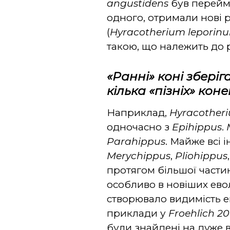
angustidens
був перей
одного, отримали нові р
(
Hyracotherium leporin
такою, що належить до
«Ранні» коні зберіг
кілька «пізніх» коне
Наприклад,
Hyracother
одночасно з
Epihippus
.
Parahippus
. Майже всі 
Merychippus
,
Pliohippus
протягом більшої частин
особливо в новіших ево
створювало видимість е
приклади у
Froehlich 2
були знайдені на дуже в