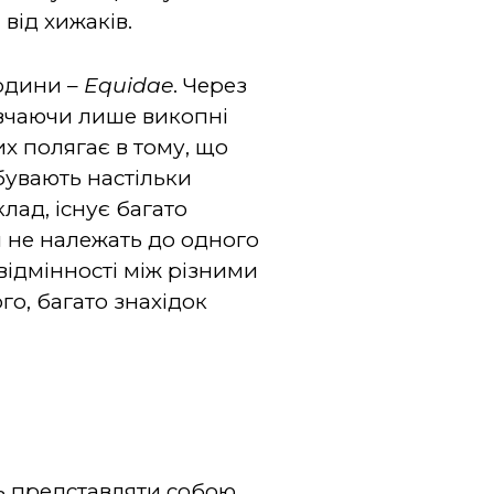
від хижаків.
родини –
Equidae
. Через
ивчаючи лише викопні
х полягає в тому, що
бувають настільки
лад, існує багато
ни не належать до одного
 відмінності між різними
го, багато знахідок
ть представляти собою