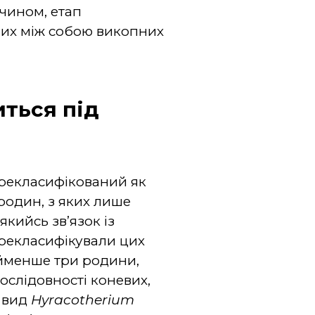
 чином, етап
них між собою викопних
ться під
рекласифікований як
 родин, з яких лише
кийсь зв’язок із
ерекласифікували цих
айменше три родини,
ослідовності коневих,
 вид
Hyracotherium