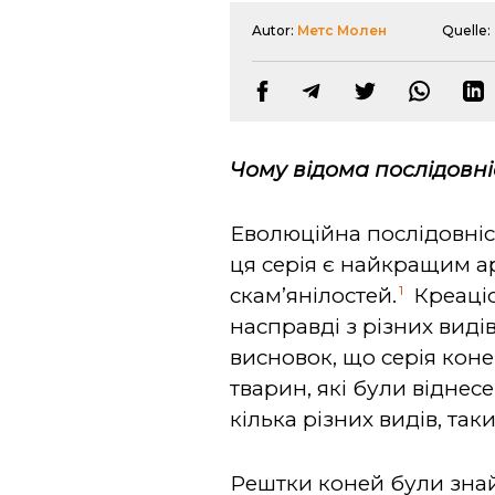
Autor:
Метс Молен
Quelle:
Чому відома послідовні
Еволюційна послідовніс
ця серія є найкращим а
1
скам’янілостей.
Креаціо
насправді з різних виді
висновок, що серія коне
тварин, які були віднес
кілька різних видів, таки
Рештки коней були знай