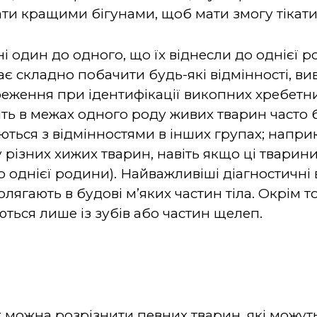
ти кращими бігунами, щоб мати змогу тікати 
бні один до одного, що їх віднесли до однієї 
ає складно побачити будь-які відмінності, в
реження при ідентифікації викопних хребетни
віть в межах одного роду живих тварин часто 
ться з відмінностями в інших групах; наприк
 у різних хижих тварин, навіть якщо ці твари
 до однієї родини). Найважливіші діагностичні
лягають в будові м’яких частин тіла. Окрім то
ться лише із зубів або частин щелеп.
х можна розрізнити певних тварин, які можу