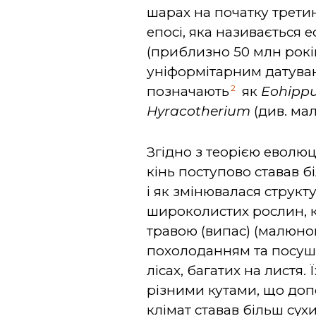
шарах на початку третин
епосі, яка називається 
(приблизно 50 млн років
уніформітарним датуван
2
позначають
як
Eohipp
Hyracotherium
(див. мал
Згідно з теорією еволюц
кінь поступово ставав б
і як змінювалася структ
широколистих рослин, к
травою (випас) (малюнок
похолоданням та посушл
лісах, багатих на листя.
різними кутами, що допо
клімат ставав більш сух