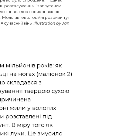
дерево було спрощене,
однак
ьш розгалуженим і заплутаним
ів внаслідок нових знахідок
). Можливі еволюційні розриви тут
= сучасний кінь.
Illustration by Jan
 мільйонів років: як
ьці на ногах (малюнок 2)
що складався з
рчування твердою сухою
спричинена
оні жили у вологих
ли розставлені під
т. В міру того як
ликі луки. Це змусило