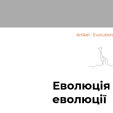
Artikel
/
Evolutio
Еволюція 
еволюції