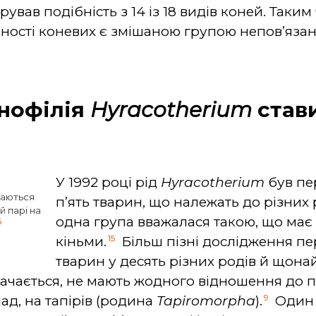
вав подібність з 14 із 18 видів коней. Таким
овності коневих є змішаною групою непов’яза
онофілія
Hyracotherium
стави
У 1992 році рід
Hyracotherium
був пе
даються
п’ять тварин, що належать до різних
й парі на
одна група вважалася такою, що має я
6
15
кіньми.
Більш пізні дослідження п
тварин у десять різних родів й щон
бачається, не мають жодного відношення до п
9
лад, на тапірів (родина
Tapiromorpha
).
Один