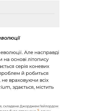
еволюції
еволюції. Але насправді
 на основі літопису
ається серія коневих
х проблем й робиться
, не враховуючи всіх
rium
, здається, містить
ня, складене Джорджем Гейлордом
5