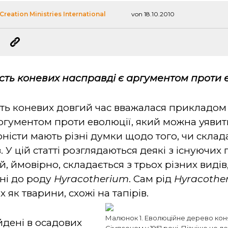
Creation Ministries International
von 18.10.2010
сть коневих насправді є аргументом проти 
ть коневих довгий час вважалася прикладом 
ргументом проти еволюції, який можна уявити
ністи мають різні думки щодо того, чи склад
в. У цій статті розглядаються деякі з існуючи
й, ймовірно, складається з трьох різних видів
ені до роду
Hyracotherium
. Сам рід
Hyracothe
х як тварини, схожі на тапірів.
Малюнок 1. Еволюційне дерево ко
дені в осадових