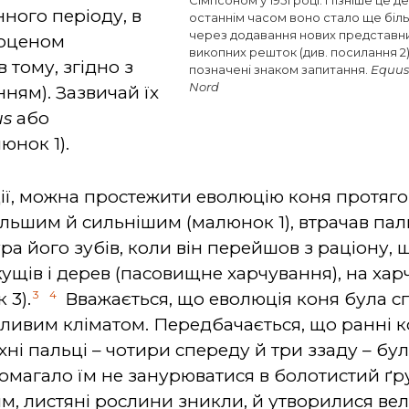
Сімпсоном у 1951 році. Пізніше це 
ного періоду, в
останнім часом воно стало ще біл
через додавання нових представник
еоценом
викопних решток (див. посилання 2
 тому, згідно з
позначені знаком запитання.
Equus
Nord
ням). Зазвичай їх
us
або
юнок 1).
ії, можна простежити еволюцію коня протягом
ільшим й сильнішим (малюнок 1), втрачав пал
ура його зубів, коли він перейшов з раціону, 
ущів і дерев (пасовищне харчування), на ха
3
4
 3).
Вважається, що еволюція коня була 
ивим кліматом. Передбачається, що ранні к
 Їхні пальці – чотири спереду й три ззаду – бу
магало їм не занурюватися в болотистий ґрун
им, листяні рослини зникли, й утворилися ве